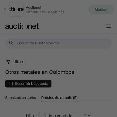
Auctionet
Mostrar
Cerrar
Disponible en Google Play
Auctionet.com
Filtros
Otros
Otros metales en Colombos
metales
Suscribir búsqueda
en
Subastas en curso
Precios de remate
(5)
Colombos
Precios
Filtrar