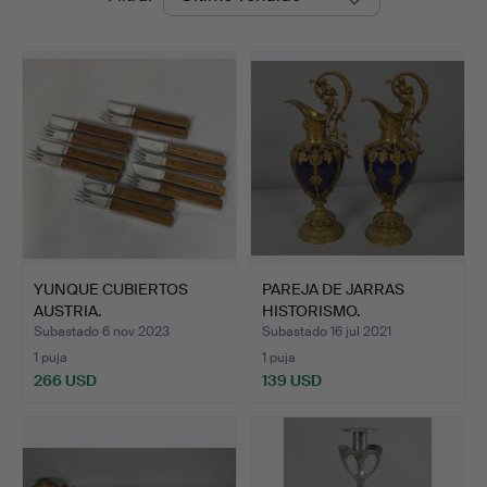
de
remate
YUNQUE CUBIERTOS
PAREJA DE JARRAS
AUSTRIA.
HISTORISMO.
Subastado 6 nov 2023
Subastado 16 jul 2021
1 puja
1 puja
266 USD
139 USD