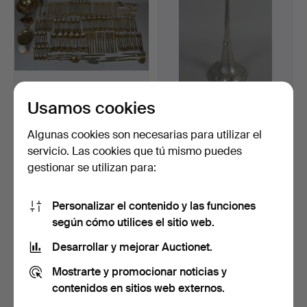
Usamos cookies
SIGVARD BERNADOTTE.
HUGO LEVEN. LÁMPARA
Cubiertos Scanline (16…
GRANDE KAYSERZINN.
Subastado 16 dic 2016
Subastado 5 may 2016
Algunas cookies son necesarias para utilizar el
1 puja
2 pujas
servicio. Las cookies que tú mismo puedes
636 USD
41 USD
gestionar se utilizan para:
Personalizar el contenido y las funciones
según cómo utilices el sitio web.
Desarrollar y mejorar Auctionet.
Mostrarte y promocionar noticias y
contenidos en sitios web externos.