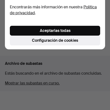
Encontrarás más información en nuestra
Política
SOPORTE DE ÁRBOL DE
de privacidad
.
NAVIDAD.
Subastado 18 mar 2016
1 puja
Aceptarlas todas
47 USD
Configuración de cookies
Suscribir búsqueda
Archivo de subastas
Estás buscando en el archivo de subastas concluidas.
Mostrar las subastas en curso.