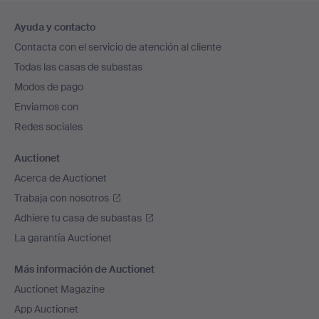
Navegación
Ayuda y contacto
en
Contacta con el servicio de atención al cliente
el
Todas las casas de subastas
pie
Modos de pago
de
Enviamos con
página
Redes sociales
Auctionet
Acerca de Auctionet
Trabaja con nosotros
Adhiere tu casa de subastas
La garantía Auctionet
Más información de Auctionet
Auctionet Magazine
App Auctionet