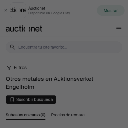
Auctionet
Mostrar
Cerrar
Disponible en Google Play
Auctionet.com
Filtros
Otros
Otros metales en Auktionsverket
metales
Engelholm
en
Suscribir búsqueda
Auktionsverket
Subastas en curso
(0)
Precios de remate
Engelholm