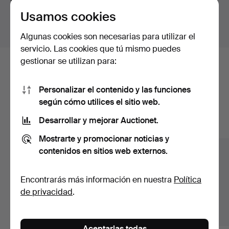
para todas nuestras piezas.
Usamos cookies
Mostrar lotes fuera de Suecia
Algunas cookies son necesarias para utilizar el
servicio. Las cookies que tú mismo puedes
gestionar se utilizan para:
Estos son los lotes existentes
nuestro archivo que coinciden con
Personalizar el contenido y las funciones
según cómo utilices el sitio web.
tu búsqueda.
Desarrollar y mejorar Auctionet.
Mostrar todos los lotes
Mostrarte y promocionar noticias y
contenidos en sitios web externos.
Encontrarás más información en nuestra
Política
de privacidad
.
Aceptarlas todas