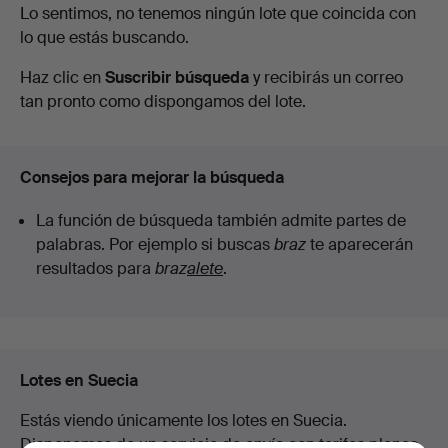
Subastas
Lo sentimos, no tenemos ningún lote que coincida con
lo que estás buscando.
en
Haz clic en
Suscribir búsqueda
y recibirás un correo
curso
tan pronto como dispongamos del lote.
Consejos para mejorar la búsqueda
La función de búsqueda también admite partes de
palabras. Por ejemplo si buscas
braz
te aparecerán
resultados para
braz
alete
.
Lotes en Suecia
Estás viendo únicamente los lotes en Suecia.
Disponemos de un servicio de envío con tarifas planas