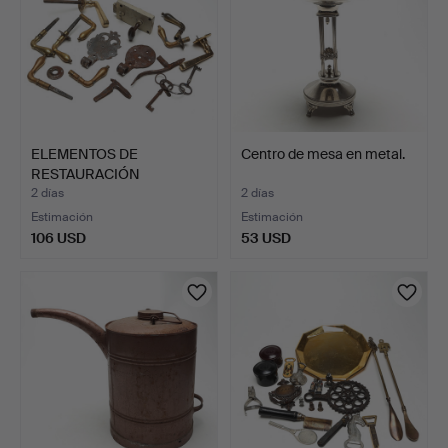
ELEMENTOS DE
Centro de mesa en metal.
RESTAURACIÓN
ARQUITECTÓNICA, …
2 días
2 días
Estimación
Estimación
106 USD
53 USD