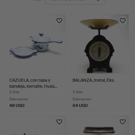
en
curso
CAZUELA, con tapa y
BALANZA, metal, Eks.
bandeja, esmalte, Husq…
2 días
2 días
Estimación
Estimación
48 USD
64 USD