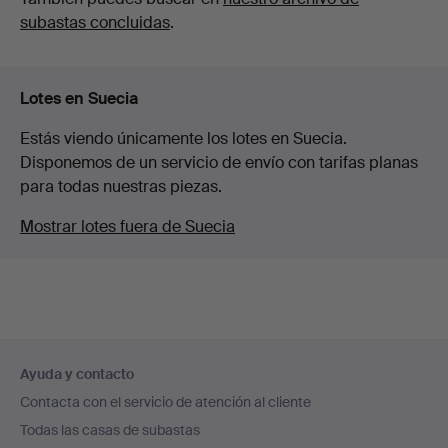
subastas concluidas
.
Lotes en Suecia
Estás viendo únicamente los lotes en Suecia.
Disponemos de un servicio de envío con tarifas planas
para todas nuestras piezas.
Mostrar lotes fuera de Suecia
Navegación
Ayuda y contacto
en
Contacta con el servicio de atención al cliente
el
Todas las casas de subastas
pie