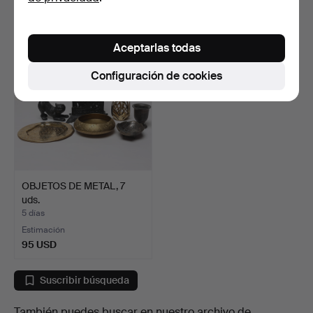
85 USD
85 USD
Aceptarlas todas
Configuración de cookies
OBJETOS DE METAL, 7
uds.
5 días
Estimación
95 USD
Suscribir búsqueda
También puedes buscar en
nuestro archivo de