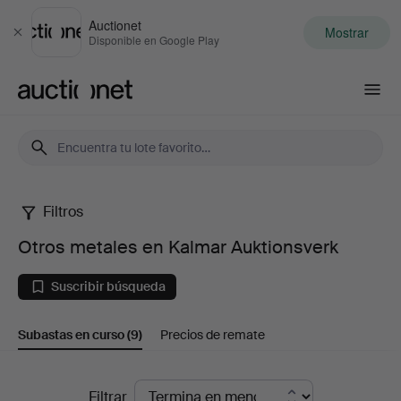
Auctionet
Mostrar
Cerrar
Disponible en Google Play
Auctionet.com
Filtros
Otros
Otros metales en Kalmar Auktionsverk
metales
Suscribir búsqueda
en
Subastas en curso
(9)
Precios de remate
Kalmar
Auktionsverk
Subastas
Filtrar