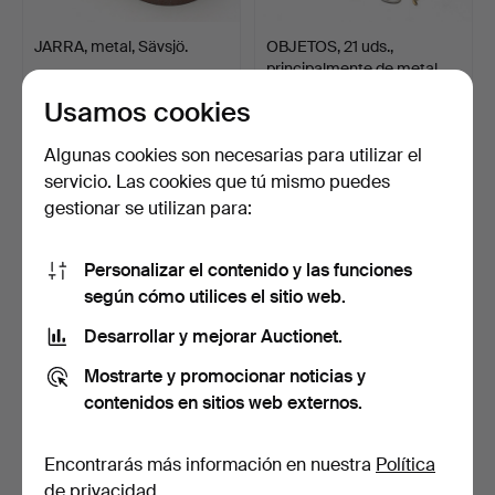
JARRA, metal, Sävsjö.
OBJETOS, 21 uds.,
principalmente de metal.
2 días
4 días
Usamos cookies
Estimación
Estimación
64 USD
106 USD
Algunas cookies son necesarias para utilizar el
servicio. Las cookies que tú mismo puedes
gestionar se utilizan para:
Personalizar el contenido y las funciones
según cómo utilices el sitio web.
Desarrollar y mejorar Auctionet.
Mostrarte y promocionar noticias y
contenidos en sitios web externos.
BANDEJAS 2 uds.,
OBJETOS DE METAL, 3
chapadas en oro.
uds.
4 días
4 días
Encontrarás más información en nuestra
Política
Estimación
Estimación
de privacidad
.