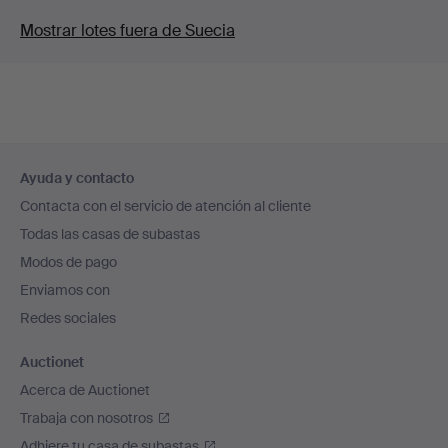
Mostrar lotes fuera de Suecia
Navegación
Ayuda y contacto
en
Contacta con el servicio de atención al cliente
el
Todas las casas de subastas
pie
Modos de pago
de
Enviamos con
página
Redes sociales
Auctionet
Acerca de Auctionet
Trabaja con nosotros
Adhiere tu casa de subastas