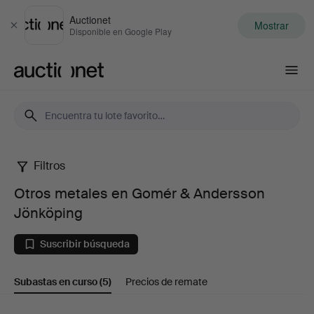
Auctionet
Mostrar
Cerrar
Disponible en Google Play
Auctionet.com
Filtros
Otros
Otros metales en Gomér & Andersson
metales
Jönköping
en
Suscribir búsqueda
Gomér
Subastas en curso
(5)
Precios de remate
&