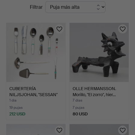
Subastas
Filtrar
Andersson
en
Jönköping
curso
CUBERTERÍA
OLLE HERMANSSON.
NILJSJOHAN, "SESSAN"
Morillo, "El zorro", hier…
ACERO INOX…
1 día
7 días
19 pujas
7 pujas
212 USD
80 USD