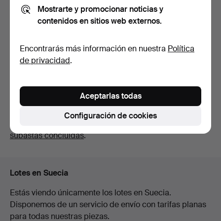
Mostrarte y promocionar noticias y
contenidos en sitios web externos.
FOLKE ARSTRÖM.
Cubiertos, 66 piezas,
Encontrarás más información en nuestra
Política
"Face…
8 días
de privacidad
.
Estimación
106 USD
Aceptarlas todas
Suscribir búsqueda
Configuración de cookies
También puedes buscar en
nuestro archivo de
subastas concluidas
.
Lotes en Suecia
Estás viendo únicamente los lotes en Suecia.
Disponemos de un servicio de envío con tarifas planas
para todas nuestras piezas.