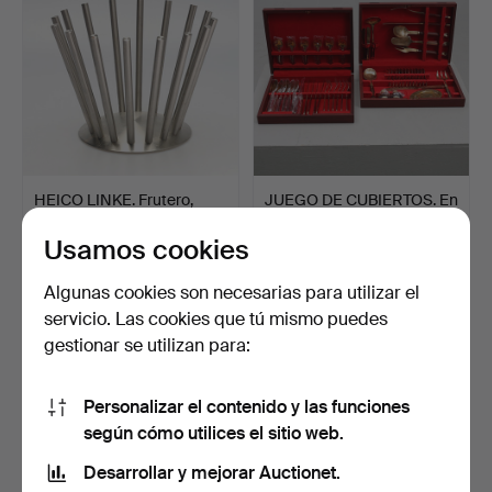
HEICO LINKE. Frutero,
JUEGO DE CUBIERTOS. En
"Stiletto", acero in…
estuches, bronce/ma…
Usamos cookies
6 días
8 días
Estimación
Estimación
Algunas cookies son necesarias para utilizar el
53 USD
95 USD
servicio. Las cookies que tú mismo puedes
gestionar se utilizan para:
Personalizar el contenido y las funciones
según cómo utilices el sitio web.
Desarrollar y mejorar Auctionet.