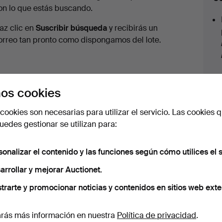
en
on lo que estás buscando.
urso
az clic en
Suscribir búsqueda
y recibirás un
orreo tan pronto como dispongamos del lote.
os cookies
cookies son necesarias para utilizar el servicio. Las cookies q
edes gestionar se utilizan para:
. Disponemos de un servicio de envío con tarifas planas para 
sonalizar el contenido y las funciones según cómo utilices el s
arrollar y mejorar Auctionet.
trarte y promocionar noticias y contenidos en sitios web exte
 nuestro archivo que coinciden con tu b
rás más información en nuestra
Política de privacidad
.