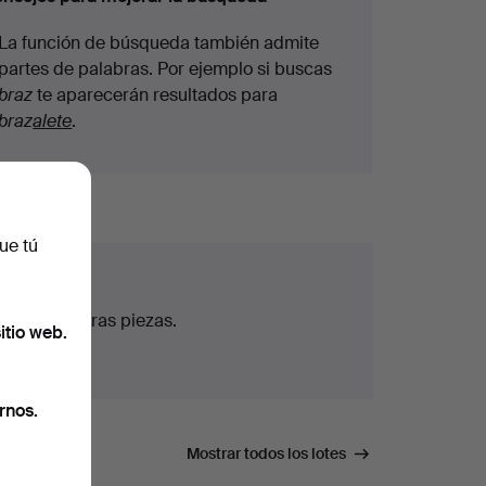
La función de búsqueda también admite
partes de palabras. Por ejemplo si buscas
braz
te aparecerán resultados para
braz
alete
.
ue tú
todas nuestras piezas.
itio web.
rnos.
úsqueda.
Mostrar todos los lotes