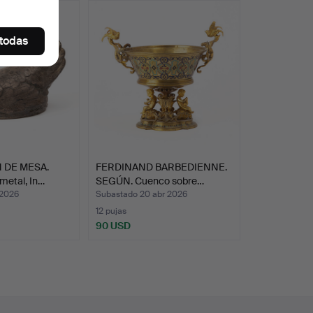
 todas
 DE MESA.
FERDINAND BARBEDIENNE.
metal, In…
SEGÚN. Cuenco sobre…
 2026
Subastado 20 abr 2026
12 pujas
90 USD