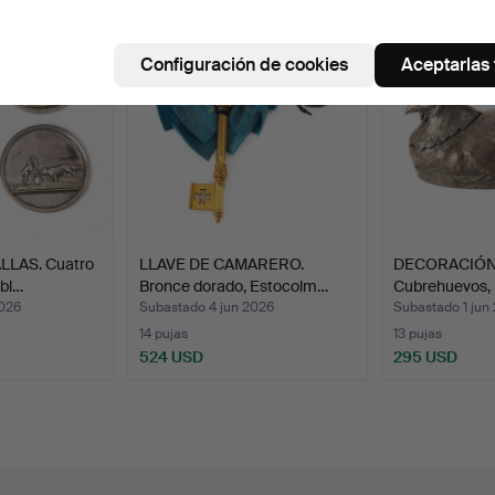
Configuración de cookies
Aceptarlas
LAS. Cuatro
LLAVE DE CAMARERO.
DECORACIÓN
 bl…
Bronce dorado, Estocolm…
Cubrehuevos, 
2026
Subastado 4 jun 2026
Subastado 1 jun
14 pujas
13 pujas
524 USD
295 USD