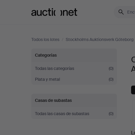
Auctionet.com
Todos los lotes
/
Stockholms Auktionsverk Göteborg
Otros
Categorías
metales
Todas las categorías
(0)
Plata y metal
(0)
en
Stockholms
Casas de subastas
Auktionsverk
Todas las casas de subastas
(0)
Göteborg
S
L