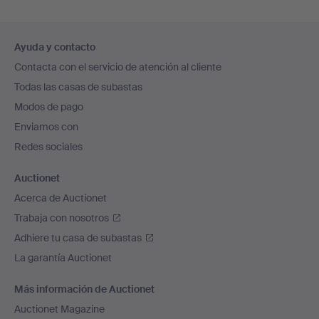
Navegación
Ayuda y contacto
en
Contacta con el servicio de atención al cliente
el
Todas las casas de subastas
pie
Modos de pago
de
Enviamos con
página
Redes sociales
Auctionet
Acerca de Auctionet
Trabaja con nosotros
Adhiere tu casa de subastas
La garantía Auctionet
Más información de Auctionet
Auctionet Magazine