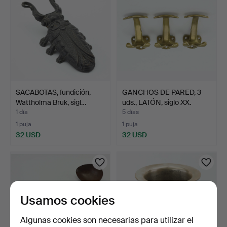
SACABOTAS, fundición,
GANCHOS DE PARED, 3
Wattholma Bruk, sigl…
uds., LATÓN, siglo XX.
1 día
5 días
1 puja
1 puja
32 USD
32 USD
Usamos cookies
Algunas cookies son necesarias para utilizar el