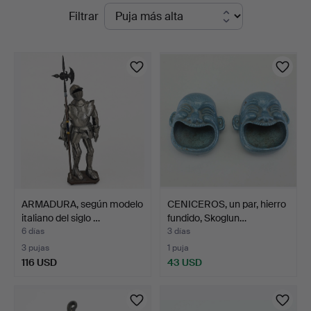
Subastas
Filtrar
en
curso
ARMADURA, según modelo
CENICEROS, un par, hierro
italiano del siglo …
fundido, Skoglun…
6 días
3 días
3 pujas
1 puja
116 USD
43 USD