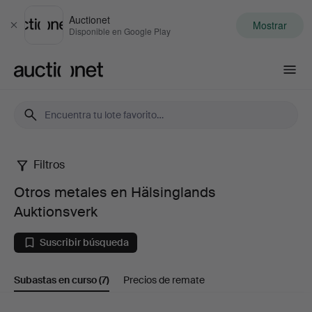
Auctionet
Mostrar
Cerrar
Disponible en Google Play
Auctionet.com
Filtros
Otros
Otros metales en Hälsinglands
metales
Auktionsverk
en
Suscribir búsqueda
Hälsinglands
Subastas en curso
(7)
Precios de remate
Auktionsverk