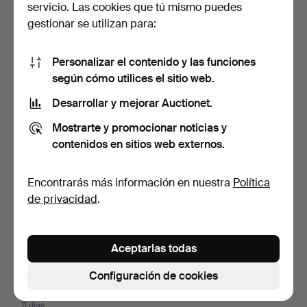
servicio. Las cookies que tú mismo puedes
gestionar se utilizan para:
CAZO PARA SOPA, plata
CUBITERA PARA
Personalizar el contenido y las funciones
con coco, siglo XIX.
CHAMPÁN/VINO, metal,
segunda…
4 días
10 días
según cómo utilices el sitio web.
Estimación
Estimación
Desarrollar y mejorar Auctionet.
64 USD
53 USD
Mostrarte y promocionar noticias y
contenidos en sitios web externos.
Encontrarás más información en nuestra
Política
de privacidad
.
Aceptarlas todas
Configuración de cookies
MANTEQUERA, metal,
Meriden Silver Plate Co…
11 días