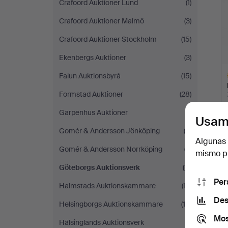
Crafoord Auktioner Lund
(1)
Crafoord Auktioner Malmö
(3)
Crafoord Auktioner Stockholm
(15)
Ekenbergs Auktioner
(3)
Falun Auktionsbyrå
(15)
Formstad Auktioner
(28)
Garpenhus Auktioner
(1)
Usam
Gomér & Andersson Jönköping
(5)
L
Algunas 
s
Gomér & Andersson Norrköping
(3)
mismo pu
T
Göteborgs Auktionsverk
(5)
Per
Halmstads Auktionskammare
(12)
Des
Helsingborgs Auktionskammare
(16)
Mos
Hälsinglands Auktionsverk
(7)