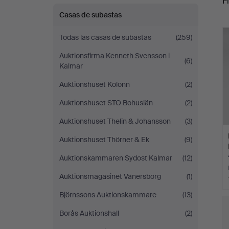
Fi
Casas de subastas
c
Todas las casas de subastas
(259)
Auktionsfirma Kenneth Svensson i
(6)
Kalmar
Auktionshuset Kolonn
(2)
Auktionshuset STO Bohuslän
(2)
Auktionshuset Thelin & Johansson
(3)
Auktionshuset Thörner & Ek
(9)
Auktionskammaren Sydost Kalmar
(12)
Auktionsmagasinet Vänersborg
(1)
Björnssons Auktionskammare
(13)
Borås Auktionshall
(2)