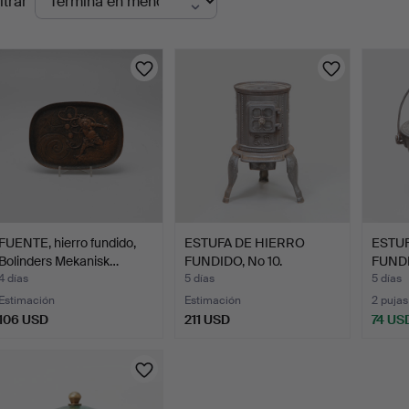
ltrar
en
urso
FUENTE, hierro fundido,
ESTUFA DE HIERRO
ESTUF
Bolinders Mekanisk…
FUNDIDO, No 10.
FUNDI
Spars
4 días
5 días
5 días
Estimación
Estimación
2 pujas
106 USD
211 USD
74 US