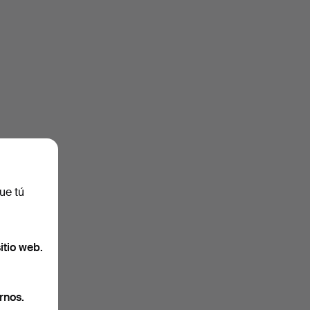
ue tú
uidas
.
itio web.
rnos.