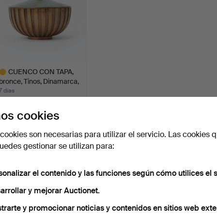
CUENCO CON TAPA,
bronce, Tinos, Dinamarca,
…
7 días
4 pujas
os cookies
179 USD
ote
cookies son necesarias para utilizar el servicio. Las cookies q
eleccionado
Suscribir búsqueda
edes gestionar se utilizan para:
ambién puedes buscar en
nuestro archivo de subastas concl
sonalizar el contenido y las funciones según cómo utilices el s
arrollar y mejorar Auctionet.
trarte y promocionar noticias y contenidos en sitios web exte