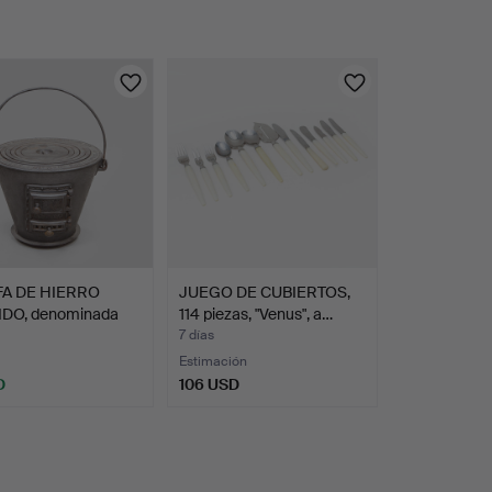
A DE HIERRO
JUEGO DE CUBIERTOS,
DO, denominada
114 piezas, "Venus", a…
…
7 días
Estimación
D
106 USD