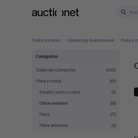
Auctionet.com
Todos los lotes
/
Göteborgs Auktionsverk
/
Plata y 
Otros
Categorías
metales
Todas las categorías
(535)
Plata y metal
(81)
en
Estaño, latón y cobre
(2)
Göteborgs
Otros metales
(5)
Auktionsverk
Plata
(71)
Plata alemana
(3)
S