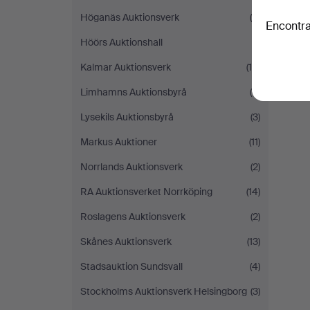
Höganäs Auktionsverk
(4)
Encontra
Höörs Auktionshall
(1)
Kalmar Auktionsverk
(10)
Limhamns Auktionsbyrå
(4)
Lysekils Auktionsbyrå
(3)
Markus Auktioner
(11)
Norrlands Auktionsverk
(2)
RA Auktionsverket Norrköping
(14)
Roslagens Auktionsverk
(2)
Skånes Auktionsverk
(13)
Stadsauktion Sundsvall
(4)
Stockholms Auktionsverk Helsingborg
(3)