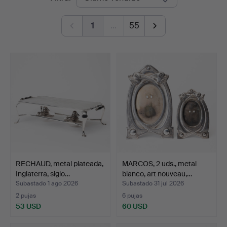
de
1
…
55
remate
RECHAUD, metal plateada,
MARCOS, 2 uds., metal
Inglaterra, siglo…
blanco, art nouveau,…
Subastado 1 ago 2026
Subastado 31 jul 2026
2 pujas
6 pujas
53 USD
60 USD