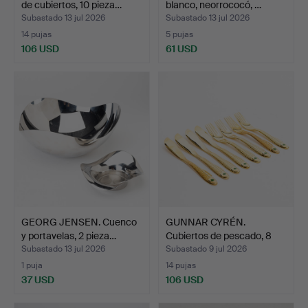
de cubiertos, 10 pieza…
blanco, neorrococó, …
Subastado 13 jul 2026
Subastado 13 jul 2026
14 pujas
5 pujas
106 USD
61 USD
GEORG JENSEN. Cuenco
GUNNAR CYRÉN.
y portavelas, 2 pieza…
Cubiertos de pescado, 8
piez…
Subastado 13 jul 2026
Subastado 9 jul 2026
1 puja
14 pujas
37 USD
106 USD