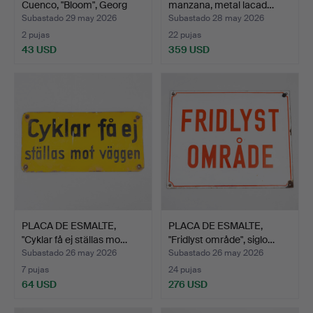
Cuenco, "Bloom", Georg
manzana, metal lacad…
Jen…
Subastado 29 may 2026
Subastado 28 may 2026
2 pujas
22 pujas
43 USD
359 USD
PLACA DE ESMALTE,
PLACA DE ESMALTE,
"Cyklar få ej ställas mo…
"Fridlyst område", siglo…
Subastado 26 may 2026
Subastado 26 may 2026
7 pujas
24 pujas
64 USD
276 USD