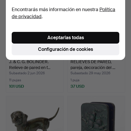
Encontrarás más información en nuestra
Política
de privacidad
.
Aceptarlas todas
Configuración de cookies
J. & C. G. BOLINDER.
RELIEVES DE PARED,
Relieve de pared en f…
pareja, decoración del …
Subastado 2 jun 2026
Subastado 29 may 2026
11 pujas
1 puja
101 USD
37 USD