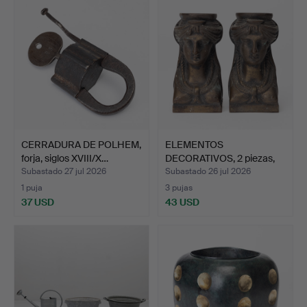
CERRADURA DE POLHEM,
ELEMENTOS
forja, siglos XVIII/X…
DECORATIVOS, 2 piezas,
bronce, e…
Subastado 27 jul 2026
Subastado 26 jul 2026
1 puja
3 pujas
37 USD
43 USD