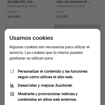
del siglo XIX, met…
uds. con soportes de …
Subastado 8 jun 2026
Subastado 6 jun 2026
4 pujas
1 puja
169 USD
37 USD
Usamos cookies
Algunas cookies son necesarias para utilizar el
servicio. Las cookies que tú mismo puedes
gestionar se utilizan para:
Personalizar el contenido y las funciones
FOLKE ARSTRÖM. Juego
PORTAMACETAS/SOPORT
según cómo utilices el sitio web.
de cubiertos, 83 piez…
E PARA PLANTAS, 2 pieza…
Subastado 4 jun 2026
Subastado 2 jun 2026
Desarrollar y mejorar Auctionet.
5 pujas
5 pujas
Mostrarte y promocionar noticias y
211 USD
58 USD
contenidos en sitios web externos.