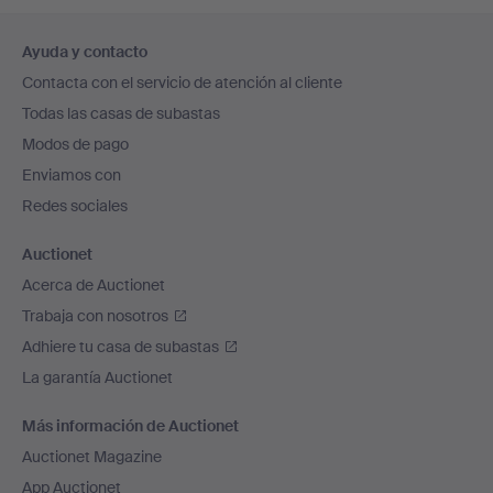
Navegación
Ayuda y contacto
en
Contacta con el servicio de atención al cliente
el
Todas las casas de subastas
pie
Modos de pago
de
Enviamos con
página
Redes sociales
Auctionet
Acerca de Auctionet
Trabaja con nosotros
Adhiere tu casa de subastas
La garantía Auctionet
Más información de Auctionet
Auctionet Magazine
App Auctionet