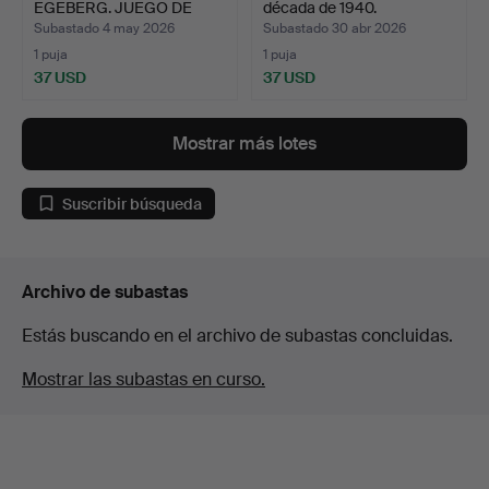
EGEBERG. JUEGO DE
década de 1940.
CUBIE…
Subastado 4 may 2026
Subastado 30 abr 2026
1 puja
1 puja
37 USD
37 USD
Mostrar más lotes
Suscribir búsqueda
Archivo de subastas
Estás buscando en el archivo de subastas concluidas.
Mostrar las subastas en curso.