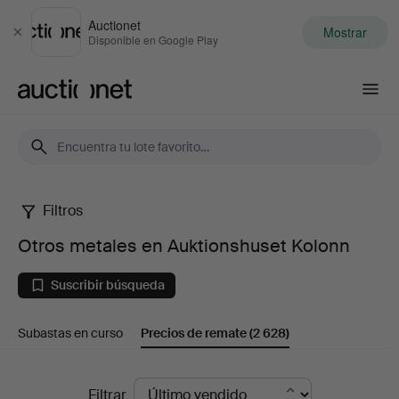
Auctionet
Mostrar
Cerrar
Disponible en Google Play
Auctionet.com
Filtros
Otros
Otros metales en Auktionshuset Kolonn
metales
Suscribir búsqueda
en
Subastas en curso
Precios de remate
(2 628)
Auktionshuset
Kolonn
Precios
Filtrar