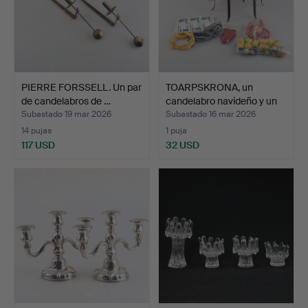
PIERRE FORSSELL. Un par
TOARPSKRONA, un
de candelabros de …
candelabro navideño y un
c…
Subastado 19 mar 2026
Subastado 16 mar 2026
14 pujas
1 puja
117 USD
32 USD