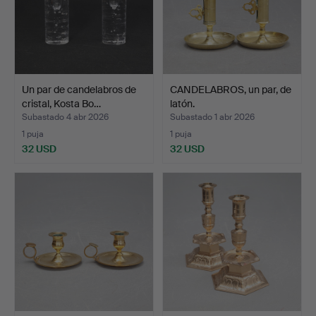
Un par de candelabros de
CANDELABROS, un par, de
cristal, Kosta Bo…
latón.
Subastado 4 abr 2026
Subastado 1 abr 2026
1 puja
1 puja
32 USD
32 USD