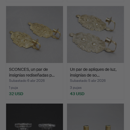
SCONCES, un par de
Un par de apliques de luz,
insignias rediseñadas p…
insignias de so…
Subastado 6 abr 2026
Subastado 5 abr 2026
1 puja
3 pujas
32 USD
43 USD