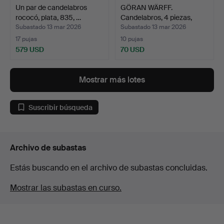
Un par de candelabros
GÖRAN WÄRFF.
rococó, plata, 835, …
Candelabros, 4 piezas,
vidrio…
Subastado 13 mar 2026
Subastado 13 mar 2026
17 pujas
10 pujas
579 USD
70 USD
Mostrar más lotes
Suscribir búsqueda
Archivo de subastas
Estás buscando en el archivo de subastas concluidas.
Mostrar las subastas en curso.