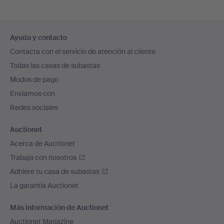
Navegación
Ayuda y contacto
en
Contacta con el servicio de atención al cliente
el
Todas las casas de subastas
pie
Modos de pago
de
Enviamos con
página
Redes sociales
Auctionet
Acerca de Auctionet
Trabaja con nosotros
Adhiere tu casa de subastas
La garantía Auctionet
Más información de Auctionet
Auctionet Magazine