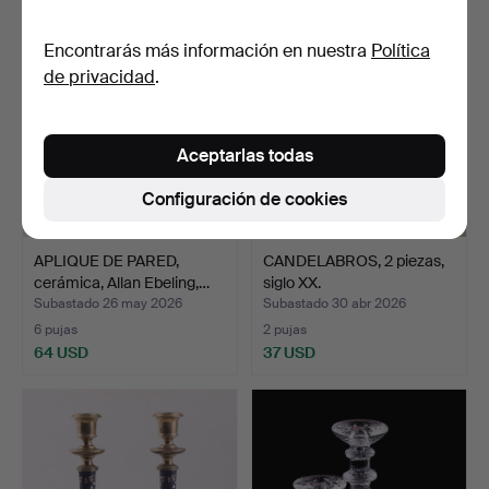
Encontrarás más información en nuestra
Política
de privacidad
.
Aceptarlas todas
Configuración de cookies
APLIQUE DE PARED,
CANDELABROS, 2 piezas,
cerámica, Allan Ebeling,…
siglo XX.
Subastado 26 may 2026
Subastado 30 abr 2026
6 pujas
2 pujas
64 USD
37 USD