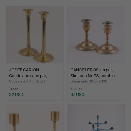
JOSEF CARION.
CANDELEROS, un par,
Candelabros, un par,
Skultuna No 78, cambio…
firmado…
Subastado 31 jul 2026
Subastado 29 jul 2026
1 puja
2 pujas
32 USD
37 USD