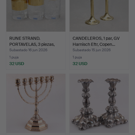
RUNE STRAND.
CANDELEROS, 1 par, GV
PORTAVELAS, 3 piezas,
Harnisch Eftr, Copen…
vidrio/…
Subastado 16 jun 2026
Subastado 15 jun 2026
1 puja
1 puja
32 USD
32 USD