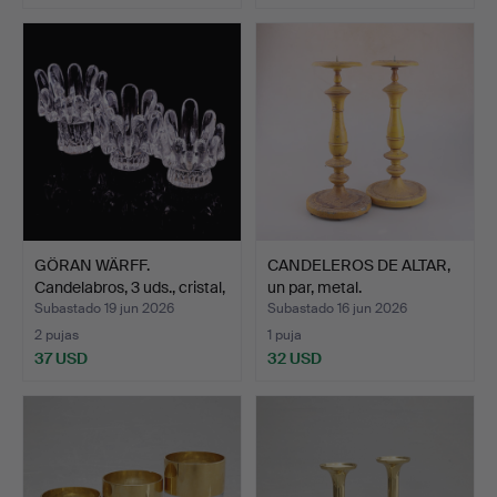
GÖRAN WÄRFF.
CANDELEROS DE ALTAR,
Candelabros, 3 uds., cristal,
un par, metal.
…
Subastado 19 jun 2026
Subastado 16 jun 2026
2 pujas
1 puja
37 USD
32 USD