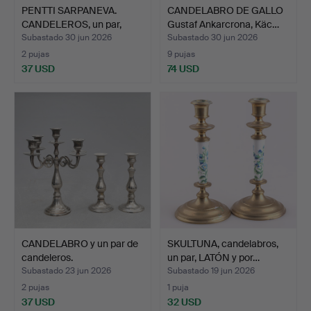
PENTTI SARPANEVA.
CANDELABRO DE GALLO
CANDELEROS, un par,
Gustaf Ankarcrona, Käc…
LATÓ…
Subastado 30 jun 2026
Subastado 30 jun 2026
2 pujas
9 pujas
37 USD
74 USD
CANDELABRO y un par de
SKULTUNA, candelabros,
candeleros.
un par, LATÓN y por…
Subastado 23 jun 2026
Subastado 19 jun 2026
2 pujas
1 puja
37 USD
32 USD