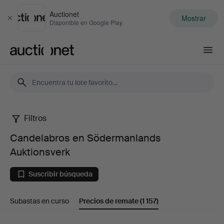
Auctionet
Mostrar
Cerrar
Disponible en Google Play
Auctionet.com
Filtros
Candelabros
Candelabros en Södermanlands
en
Auktionsverk
Södermanlands
Suscribir búsqueda
Auktionsverk
Subastas en curso
Precios de remate
(1 157)