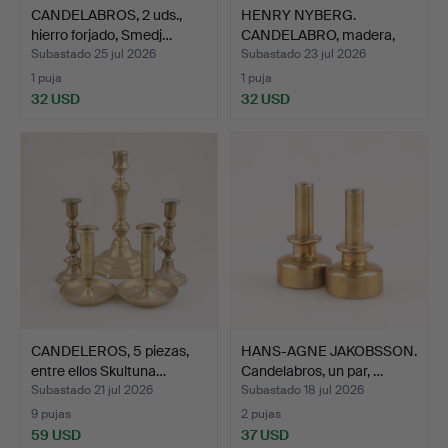
CANDELABROS, 2 uds.,
HENRY NYBERG.
hierro forjado, Smedj…
CANDELABRO, madera,
Söderman…
Subastado 25 jul 2026
Subastado 23 jul 2026
1 puja
1 puja
32 USD
32 USD
CANDELEROS, 5 piezas,
HANS-AGNE JAKOBSSON.
entre ellos Skultuna…
Candelabros, un par, …
Subastado 21 jul 2026
Subastado 18 jul 2026
9 pujas
2 pujas
59 USD
37 USD