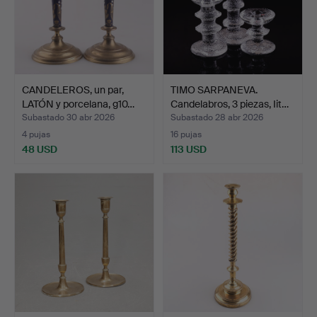
CANDELEROS, un par,
TIMO SARPANEVA.
LATÓN y porcelana, g10…
Candelabros, 3 piezas, Iit…
Subastado 30 abr 2026
Subastado 28 abr 2026
4 pujas
16 pujas
48 USD
113 USD