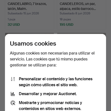
CANDELABRO, 7 brazos,
CANDELEROS, un par,
latón, Malm.
alpaca, estilo barroco…
Subastado 15 jun 2026
Subastado 8 jun 2026
1 puja
18 pujas
32 USD
195 USD
Usamos cookies
Algunas cookies son necesarias para utilizar el
servicio. Las cookies que tú mismo puedes
gestionar se utilizan para:
Personalizar el contenido y las funciones
según cómo utilices el sitio web.
CANDELEROS, 3 piezas,
CANDELEROS, un par,
LATÓN, Skultuna.
latón.
Desarrollar y mejorar Auctionet.
Subastado 5 jun 2026
Subastado 27 may 2026
Mostrarte y promocionar noticias y
16 pujas
1 puja
126 USD
32 USD
contenidos en sitios web externos.