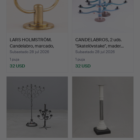
LARS HOLMSTRÖM.
CANDELABROS, 2 uds.
Candelabro, marcado,
"Skatelövstake", mader…
fecha…
Subastado 28 jul 2026
Subastado 28 jul 2026
1 puja
1 puja
32 USD
32 USD