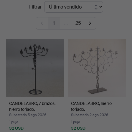
Precios
Filtrar
de
1
…
25
remate
CANDELABRO, 7 brazos,
CANDELABRO, hierro
hierro forjado.
forjado.
Subastado 5 ago 2026
Subastado 2 ago 2026
1 puja
1 puja
32 USD
32 USD