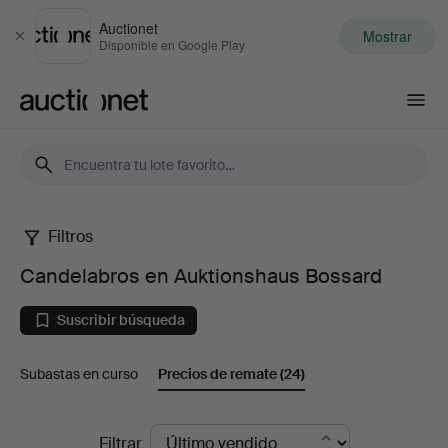
Auctionet
Mostrar
Cerrar
Disponible en Google Play
Auctionet.com
Filtros
Candelabros
Candelabros en Auktionshaus Bossard
en
Suscribir búsqueda
Auktionshaus
Subastas en curso
Precios de remate
(24)
Bossard
Precios
Filtrar