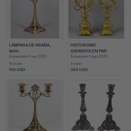
LÁMPARA DE ARAÑA,
HISTORISMO
latón.
GIRANDOLEN PAR
ALREDEDOR DE 188…
Subastado 8 mar 2025
Subastado 9 ago 2023
10 pujas
5 pujas
150 USD
369 USD