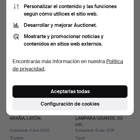
Personalizar el contenido y las funciones
ARAÑA, LATÓN.
ARAÑA, LATÓN.
según cómo utilices el sitio web.
Desarrollar y mejorar Auctionet.
Subastado 7 may 2020
Subastado 4 feb 2020
14 pujas
10 pujas
Mostrarte y promocionar noticias y
179 USD
104 USD
contenidos en sitios web externos.
Encontrarás más información en nuestra
Política
de privacidad
.
Aceptarlas todas
Configuración de cookies
ARAÑA, LATÓN.
LAMPARA GRANDE, 50
cm.
Subastado 4 ene 2020
Subastado 12 abr 2019
21 pujas
1 puja