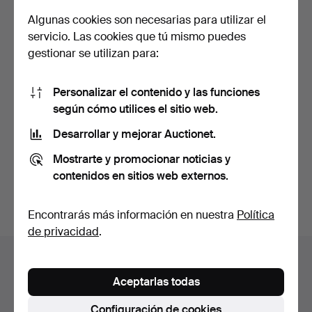
Algunas cookies son necesarias para utilizar el
servicio. Las cookies que tú mismo puedes
gestionar se utilizan para:
Personalizar el contenido y las funciones
candelabros de latón, un
Pareja de candelabros,
según cómo utilices el sitio web.
par.
bañados en plata. S…
Desarrollar y mejorar Auctionet.
Subastado 11 abr 2022
Subastado 12 feb 2019
2 pujas
2 pujas
Mostrarte y promocionar noticias y
37 USD
37 USD
contenidos en sitios web externos.
Suscribir búsqueda
Encontrarás más información en nuestra
Política
de privacidad
.
Archivo de subastas
Aceptarlas todas
Estás buscando en el archivo de subastas concluidas.
Configuración de cookies