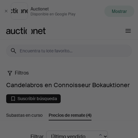
Auctionet
Mostrar
Cerrar
Disponible en Google Play
Auctionet.com
Filtros
Candelabros
Candelabros en Connoisseur Bokauktioner
en
Suscribir búsqueda
Connoisseur
Subastas en curso
Precios de remate
(4)
Bokauktioner
Precios
Filtrar