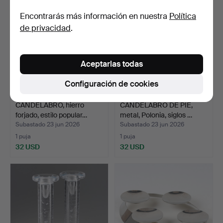
Encontrarás más información en nuestra
Política
de privacidad
.
Aceptarlas todas
Configuración de cookies
CANDELABRO, hierro
CANDELABRO DE PIE,
forjado, estilo popular…
metal, Polonia, siglos …
Subastado 23 jun 2026
Subastado 23 jun 2026
1 puja
1 puja
32 USD
32 USD