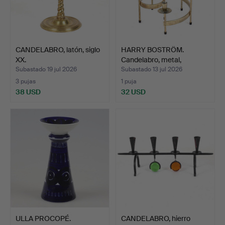
CANDELABRO, latón, siglo
HARRY BOSTRÖM.
XX.
Candelabro, metal,
"Spiral"…
Subastado 19 jul 2026
Subastado 13 jul 2026
3 pujas
1 puja
38 USD
32 USD
ULLA PROCOPÉ.
CANDELABRO, hierro