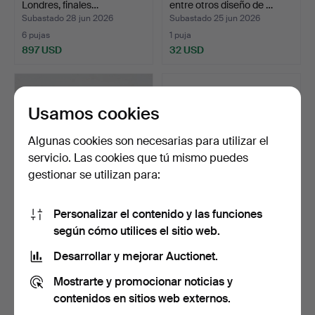
Londres, finales…
entre otros diseño de …
Subastado 28 jun 2026
Subastado 25 jun 2026
6 pujas
1 puja
897 USD
32 USD
Usamos cookies
Algunas cookies son necesarias para utilizar el
servicio. Las cookies que tú mismo puedes
gestionar se utilizan para:
Personalizar el contenido y las funciones
PORTAVELAS DE
LARS SKOGLUND.
según cómo utilices el sitio web.
ÁNGELES, 2 uds.,
Candelabros, madera
cerámica, L…
tallada…
Subastado 25 jun 2026
Subastado 23 jun 2026
Desarrollar y mejorar Auctionet.
7 pujas
7 pujas
Mostrarte y promocionar noticias y
59 USD
59 USD
contenidos en sitios web externos.