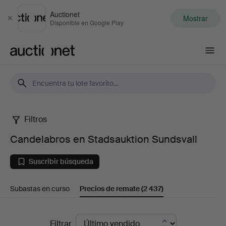
Auctionet
Mostrar
Cerrar
Disponible en Google Play
Auctionet.com
Filtros
Candelabros
Candelabros en Stadsauktion Sundsvall
en
Suscribir búsqueda
Stadsauktion
Subastas en curso
Precios de remate
(2 437)
Sundsvall
Precios
Filtrar