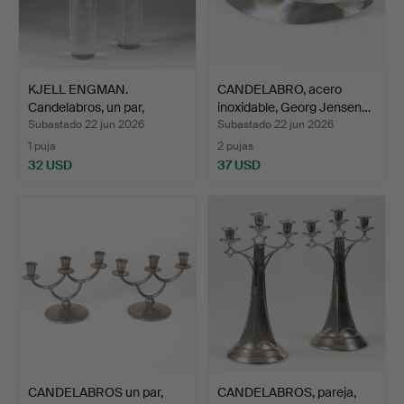
KJELL ENGMAN.
CANDELABRO, acero
Candelabros, un par,
inoxidable, Georg Jensen…
cristal…
Subastado 22 jun 2026
Subastado 22 jun 2026
1 puja
2 pujas
32 USD
37 USD
CANDELABROS un par,
CANDELABROS, pareja,