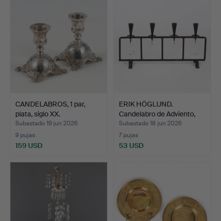
CANDELABROS, 1 par,
ERIK HÖGLUND.
plata, siglo XX.
Candelabro de Adviento,
hier…
Subastado 19 jun 2026
Subastado 18 jun 2026
9 pujas
7 pujas
159 USD
53 USD