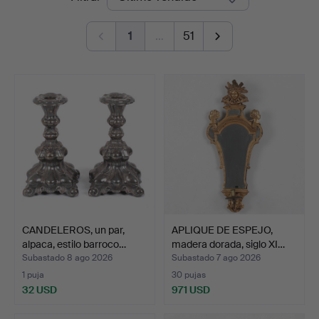
de
1
…
51
remate
CANDELEROS, un par,
APLIQUE DE ESPEJO,
alpaca, estilo barroco…
madera dorada, siglo XI…
Subastado 8 ago 2026
Subastado 7 ago 2026
1 puja
30 pujas
32 USD
971 USD