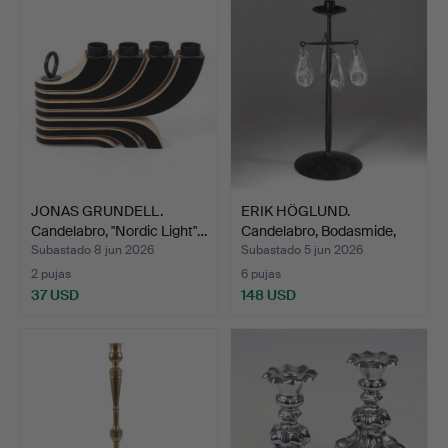
JONAS GRUNDELL.
ERIK HÖGLUND.
Candelabro, "Nordic Light"…
Candelabro, Bodasmide,
siglo…
Subastado 8 jun 2026
Subastado 5 jun 2026
2 pujas
6 pujas
37 USD
148 USD