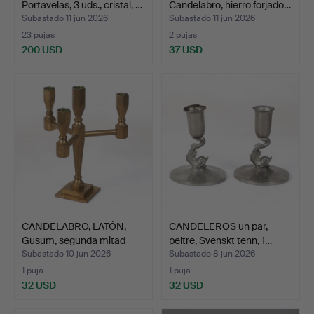
Portavelas, 3 uds., cristal, …
Candelabro, hierro forjado…
Subastado 11 jun 2026
Subastado 11 jun 2026
23 pujas
2 pujas
200 USD
37 USD
CANDELABRO, LATÓN,
CANDELEROS un par,
Gusum, segunda mitad
peltre, Svenskt tenn, 1…
de…
Subastado 10 jun 2026
Subastado 8 jun 2026
1 puja
1 puja
32 USD
32 USD