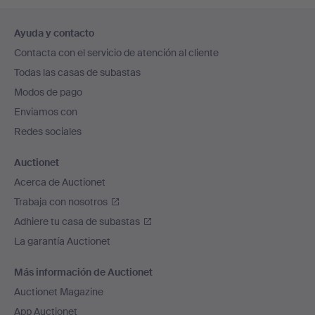
Navegación
Ayuda y contacto
en
Contacta con el servicio de atención al cliente
el
Todas las casas de subastas
pie
Modos de pago
de
Enviamos con
página
Redes sociales
Auctionet
Acerca de Auctionet
Trabaja con nosotros
Adhiere tu casa de subastas
La garantía Auctionet
Más información de Auctionet
Auctionet Magazine
App Auctionet