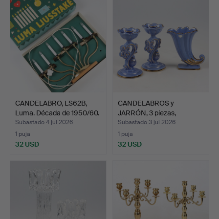
CANDELABRO, LS62B,
CANDELABROS y
Luma. Década de 1950/60.
JARRÓN, 3 piezas,
porcelana,…
Subastado 4 jul 2026
Subastado 3 jul 2026
1 puja
1 puja
32 USD
32 USD