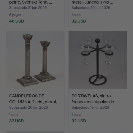
peltre, Svenskt Tenn, …
metal, Jugend, siglo …
Subastado 21 jun 2026
Subastado 20 jun 2026
6 pujas
1 puja
48 USD
32 USD
CANDELEROS DE
PORTAVELAS, hierro
COLUMNA, 2 uds., metal,
forjado con cúpulas de …
sigl…
Subastado 20 jun 2026
Subastado 19 jun 2026
1 puja
1 puja
32 USD
32 USD