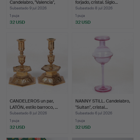
Candelabro, "Valencia",
forjado, cristal. Siglo…
porc…
Subastado 9 jul 2026
Subastado 8 jul 2026
1 puja
1 puja
32 USD
32 USD
CANDELEROS un par,
NANNY STILL. Candelabro,
LATÓN, estilo barroco, …
"Sultan", cristal…
Subastado 8 jul 2026
Subastado 6 jul 2026
1 puja
1 puja
32 USD
32 USD