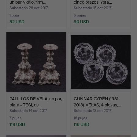
un par, vidrio, firm…
cinco brazos, Ysta…
Subastado 26 oct 2017
Subastado 15 oct 2017
1 puja
6 pujas
32 USD
90 USD
PALILLOS DE VELA, un par,
GUNNAR CYRÉN (1931-
plata - TESI, es…
2013). VELAS, 4 piezas,…
Subastado 14 oct 2017
Subastado 13 oct 2017
7 pujas
16 pujas
119 USD
116 USD