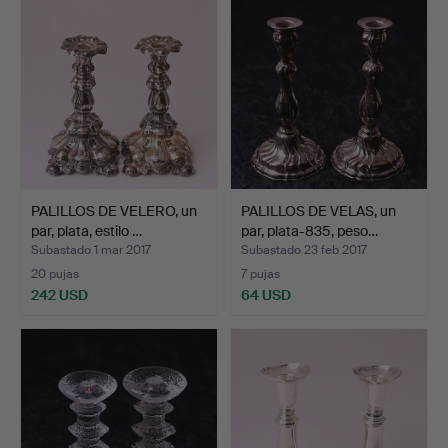
PALILLOS DE VELERO, un
PALILLOS DE VELAS, un
par, plata, estilo …
par, plata-835, peso…
Subastado 1 mar 2017
Subastado 23 feb 2017
20 pujas
7 pujas
242 USD
64 USD