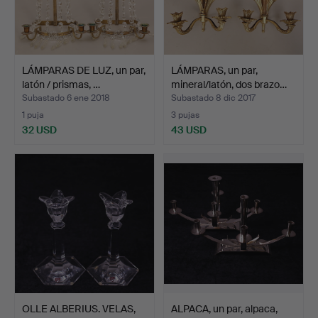
LÁMPARAS DE LUZ, un par,
LÁMPARAS, un par,
latón / prismas, …
mineral/latón, dos brazo…
Subastado 6 ene 2018
Subastado 8 dic 2017
1 puja
3 pujas
32 USD
43 USD
OLLE ALBERIUS. VELAS,
ALPACA, un par, alpaca,