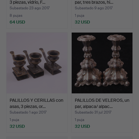
3 piezas, vidrio, F…
par, tres brazos, hi…
Subastado 23 ago 2017
Subastado 9 ago 2017
8 pujas
1 puja
64 USD
32 USD
PALILLOS Y CERILLAS con
PALILLOS DE VELEROS, un
asas, 3 piezas, or…
par, alpaca/ alpac…
Subastado 1 ago 2017
Subastado 31 jul 2017
1 puja
1 puja
32 USD
32 USD