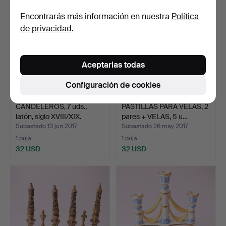
Encontrarás más información en nuestra
Política
de privacidad
.
Aceptarlas todas
Configuración de cookies
CANDELEROS, 7 uds.,
PASTILLAS PARA VELAS, 2
latón, siglo XVIII/XIX.
pares + VELAS, 5 u…
Subastado 13 jun 2017
Subastado 26 may 2017
1 puja
1 puja
32 USD
32 USD