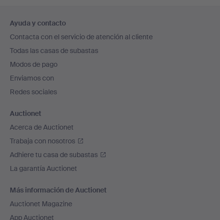
Navegación
Ayuda y contacto
en
Contacta con el servicio de atención al cliente
el
Todas las casas de subastas
pie
Modos de pago
de
Enviamos con
página
Redes sociales
Auctionet
Acerca de Auctionet
Trabaja con nosotros
Adhiere tu casa de subastas
La garantía Auctionet
Más información de Auctionet
Auctionet Magazine
App Auctionet