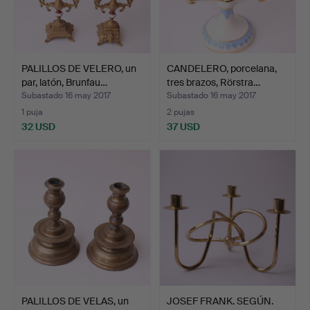
PALILLOS DE VELERO, un
CANDELERO, porcelana,
par, latón, Brunfau…
tres brazos, Rörstra…
Subastado 16 may 2017
Subastado 16 may 2017
1 puja
2 pujas
32 USD
37 USD
PALILLOS DE VELAS, un
JOSEF FRANK. SEGÚN.