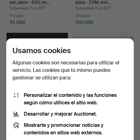
par, plata - 830, pe…
plata - ESM, esti…
Subastado 2 jul 2017
Subastado 2 jul 2017
17 pujas
26 pujas
95 USD
205 USD
Usamos cookies
Algunas cookies son necesarias para utilizar el
servicio. Las cookies que tú mismo puedes
gestionar se utilizan para:
Personalizar el contenido y las funciones
PALOS PARA VELOS, un
ESTACA DE VELA, latón,
según cómo utilices el sitio web.
par, plata, peso brut…
telescopio, "Estaca…
Subastado 2 jul 2017
Subastado 2 jul 2017
Desarrollar y mejorar Auctionet.
3 pujas
4 pujas
Mostrarte y promocionar noticias y
43 USD
58 USD
contenidos en sitios web externos.