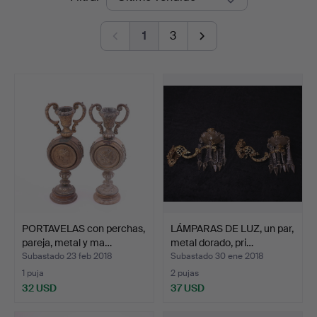
de
1
3
remate
PORTAVELAS con perchas,
LÁMPARAS DE LUZ, un par,
pareja, metal y ma…
metal dorado, pri…
Subastado 23 feb 2018
Subastado 30 ene 2018
1 puja
2 pujas
32 USD
37 USD