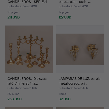
CANDELEROS - SERIE, 4
pareja, plata, estilo …
partes,…
Subastado 5 oct 2016
Subastado 5 oct 2016
16 pujas
12 pujas
211 USD
127 USD
CANDELEROS, 10 piezas,
LÁMPARAS DE LUZ, pareja,
latón/mineral, fina…
metal dorado, pri…
Subastado 5 oct 2016
Subastado 5 oct 2016
30 pujas
1 puja
263 USD
32 USD