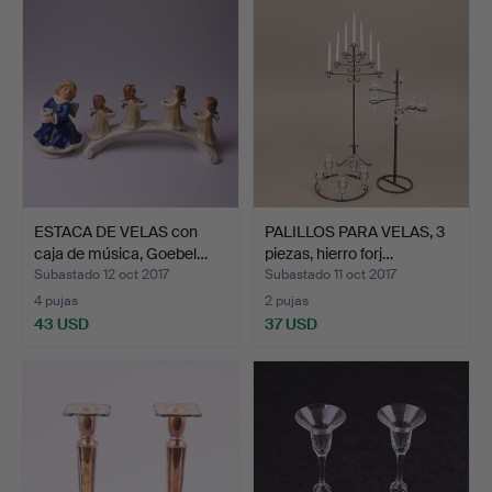
ESTACA DE VELAS con
PALILLOS PARA VELAS, 3
caja de música, Goebel…
piezas, hierro forj…
Subastado 12 oct 2017
Subastado 11 oct 2017
4 pujas
2 pujas
43 USD
37 USD