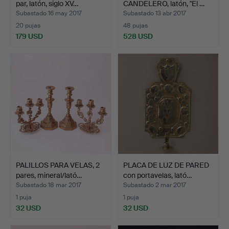
par, latón, siglo XV…
CANDELERO, latón, "El …
Subastado 16 may 2017
Subastado 13 abr 2017
20 pujas
48 pujas
179 USD
528 USD
PALILLOS PARA VELAS, 2
PLACA DE LUZ DE PARED
pares, mineral/lató…
con portavelas, lató…
Subastado 18 mar 2017
Subastado 2 mar 2017
1 puja
1 puja
32 USD
32 USD