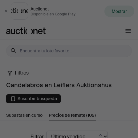
Auctionet
Mostrar
Cerrar
Disponible en Google Play
Auctionet.com
Filtros
Candelabros
Candelabros en Leiflers Auktionshus
en
Suscribir búsqueda
Leiflers
Subastas en curso
Precios de remate
(109)
Auktionshus
Precios
Filtrar