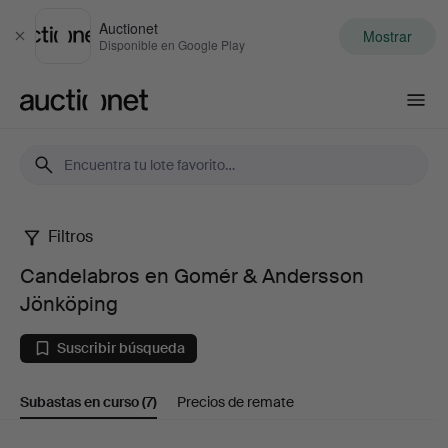
Auctionet
Mostrar
Cerrar
Disponible en Google Play
Auctionet.com
Filtros
Candelabros
Candelabros en Gomér & Andersson
en
Jönköping
Gomér
Suscribir búsqueda
&
Subastas en curso
(7)
Precios de remate
Andersson