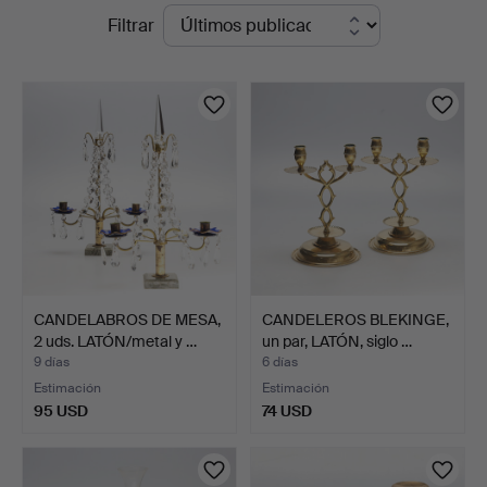
Subastas
Filtrar
Jönköping
en
curso
CANDELABROS DE MESA,
CANDELEROS BLEKINGE,
2 uds. LATÓN/metal y …
un par, LATÓN, siglo …
9 días
6 días
Estimación
Estimación
95 USD
74 USD