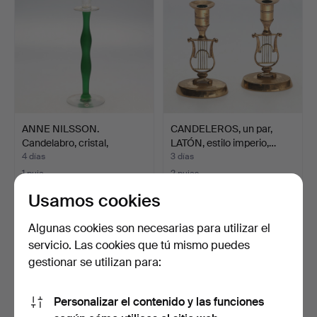
ANNE NILSSON.
CANDELEROS, un par,
Candelabro, cristal,
LATÓN, estilo imperio,…
"Celest…
4 días
3 días
1 puja
2 pujas
32 USD
37 USD
Usamos cookies
Algunas cookies son necesarias para utilizar el
servicio. Las cookies que tú mismo puedes
gestionar se utilizan para:
Personalizar el contenido y las funciones