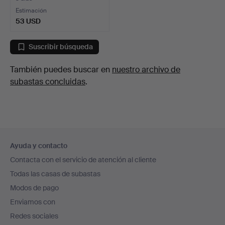
Estimación
53 USD
Suscribir búsqueda
También puedes buscar en
nuestro archivo de
subastas concluidas
.
Navegación
Ayuda y contacto
en
Contacta con el servicio de atención al cliente
el
Todas las casas de subastas
pie
Modos de pago
de
Enviamos con
página
Redes sociales