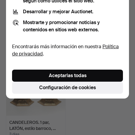
según cómo utilices el sitio web.
Desarrollar y mejorar Auctionet.
CANDELABRO DE BARCO
CANDELEROS. 5 uds.,
Mostrarte y promocionar noticias y
Y CANDELABRO. LATÓN,
LATÓN y metal.
contenidos en sitios web externos.
s…
3 días
3 días
Estimación
Estimación
Encontrarás más información en nuestra
Política
53 USD
53 USD
de privacidad
.
Aceptarlas todas
Configuración de cookies
CANDELEROS. 1 par,
LATÓN, estilo barroco, …
3 días