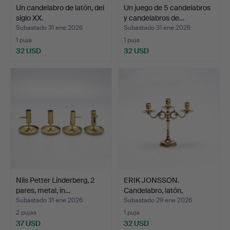
Un candelabro de latón, del
Un juego de 5 candelabros
siglo XX.
y candelabros de…
Subastado 31 ene 2026
Subastado 31 ene 2026
1 puja
1 puja
32 USD
32 USD
Nils Petter Linderberg, 2
ERIK JONSSON.
pares, metal, in…
Candelabro, latón,
Gelbfound…
Subastado 31 ene 2026
Subastado 29 ene 2026
2 pujas
1 puja
37 USD
32 USD