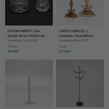
GÖRAN WÄRFF. Dos
CANDELABROS. 2
faroles de luz «Polar» de…
unidades, Ystad Metal,
mine…
Subastado 11 abr 2026
Subastado 9 abr 2026
5 pujas
1 puja
74 USD
32 USD