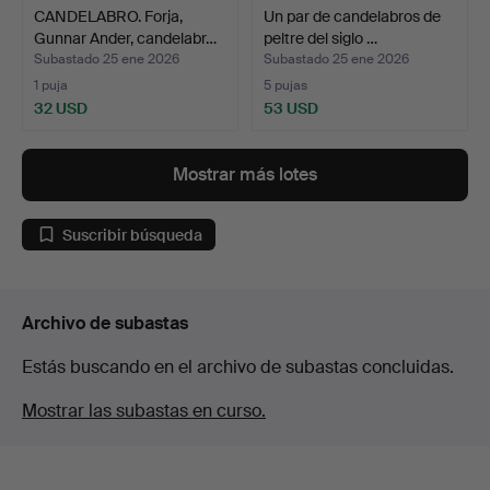
CANDELABRO. Forja,
Un par de candelabros de
Gunnar Ander, candelabr…
peltre del siglo …
Subastado 25 ene 2026
Subastado 25 ene 2026
1 puja
5 pujas
32 USD
53 USD
Mostrar más lotes
Suscribir búsqueda
Archivo de subastas
Estás buscando en el archivo de subastas concluidas.
Mostrar las subastas en curso.