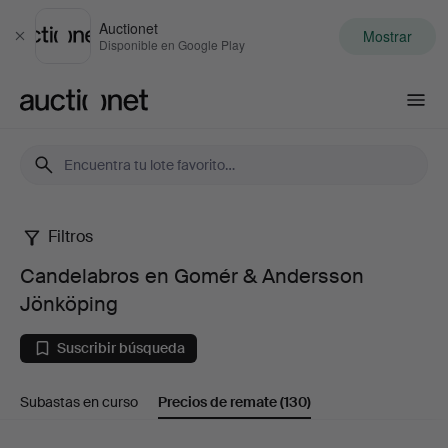
Auctionet
Mostrar
Cerrar
Disponible en Google Play
Auctionet.com
Filtros
Candelabros
Candelabros en Gomér & Andersson
en
Jönköping
Gomér
Suscribir búsqueda
&
Subastas en curso
Precios de remate
(130)
Andersson