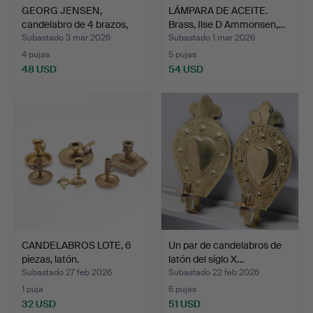
GEORG JENSEN,
LÁMPARA DE ACEITE.
candelabro de 4 brazos,
Brass, Ilse D Ammonsen,…
«Sea…
Subastado 3 mar 2026
Subastado 1 mar 2026
4 pujas
5 pujas
48 USD
54 USD
CANDELABROS LOTE, 6
Un par de candelabros de
piezas, latón.
latón del siglo X…
Subastado 27 feb 2026
Subastado 22 feb 2026
1 puja
6 pujas
32 USD
51 USD