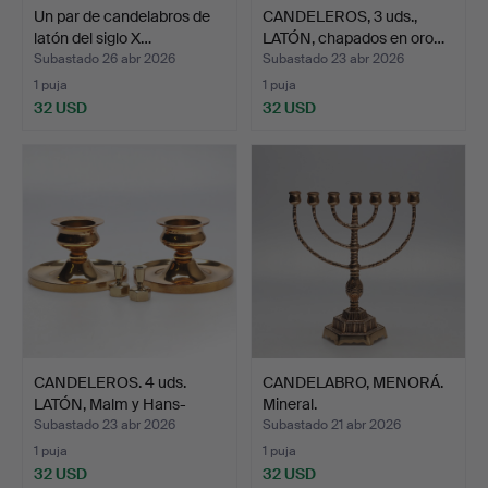
Un par de candelabros de
CANDELEROS, 3 uds.,
latón del siglo X…
LATÓN, chapados en oro…
Subastado 26 abr 2026
Subastado 23 abr 2026
1 puja
1 puja
32 USD
32 USD
CANDELEROS. 4 uds.
CANDELABRO, MENORÁ.
LATÓN, Malm y Hans-
Mineral.
Agne…
Subastado 23 abr 2026
Subastado 21 abr 2026
1 puja
1 puja
32 USD
32 USD