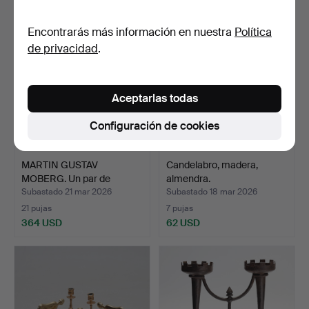
Encontrarás más información en nuestra
Política
de privacidad
.
Aceptarlas todas
Configuración de cookies
MARTIN GUSTAV
Candelabro, madera,
MOBERG. Un par de
almendra.
candelabro…
Subastado 21 mar 2026
Subastado 18 mar 2026
21 pujas
7 pujas
364 USD
62 USD