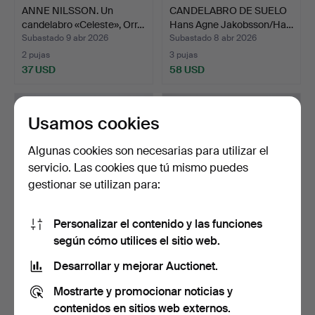
ANNE NILSSON. Un
CANDELABRO DE SUELO
candelabro «Celeste», Orr…
Hans Agne Jakobsson/Ha…
Subastado 9 abr 2026
Subastado 8 abr 2026
2 pujas
3 pujas
37 USD
58 USD
Usamos cookies
Algunas cookies son necesarias para utilizar el
servicio. Las cookies que tú mismo puedes
gestionar se utilizan para:
Personalizar el contenido y las funciones
según cómo utilices el sitio web.
BIRGITTA HEDLUND.
Dos pares de candelabros
Candelabros, un par, de …
de mineral, Morel…
Desarrollar y mejorar Auctionet.
Subastado 31 mar 2026
Subastado 22 mar 2026
Mostrarte y promocionar noticias y
4 pujas
1 puja
58 USD
32 USD
contenidos en sitios web externos.