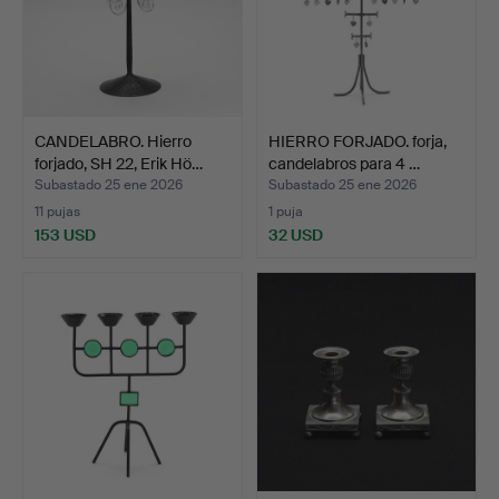
CANDELABRO. Hierro
HIERRO FORJADO. forja,
forjado, SH 22, Erik Hö…
candelabros para 4 …
Subastado 25 ene 2026
Subastado 25 ene 2026
11 pujas
1 puja
153 USD
32 USD