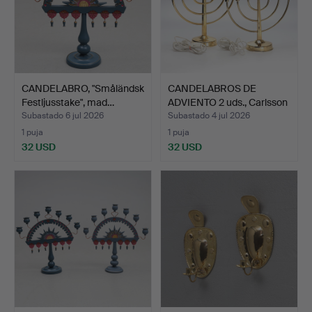
CANDELABRO, "Småländsk
CANDELABROS DE
Festljusstake", mad…
ADVIENTO 2 uds., Carlsson
y…
Subastado 6 jul 2026
Subastado 4 jul 2026
1 puja
1 puja
32 USD
32 USD