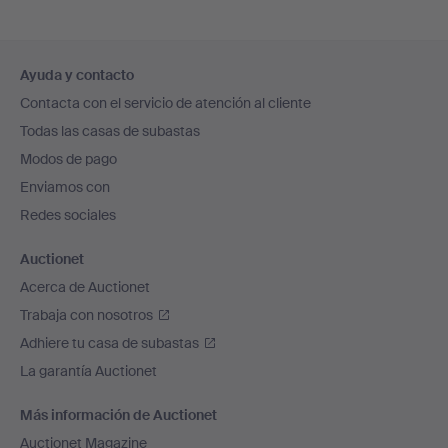
Navegación
Ayuda y contacto
en
Contacta con el servicio de atención al cliente
el
Todas las casas de subastas
pie
Modos de pago
de
Enviamos con
página
Redes sociales
Auctionet
Acerca de Auctionet
Trabaja con nosotros
Adhiere tu casa de subastas
La garantía Auctionet
Más información de Auctionet
Auctionet Magazine