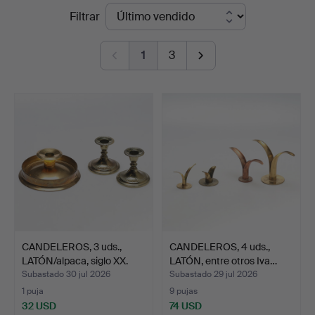
Precios
Filtrar
Jönköping
de
1
3
remate
CANDELEROS, 3 uds.,
CANDELEROS, 4 uds.,
LATÓN/alpaca, siglo XX.
LATÓN, entre otros Iva…
Subastado 30 jul 2026
Subastado 29 jul 2026
1 puja
9 pujas
32 USD
74 USD