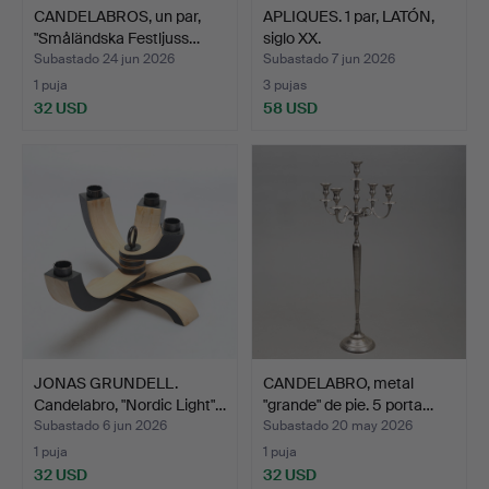
CANDELABROS, un par,
APLIQUES. 1 par, LATÓN,
"Småländska Festljuss…
siglo XX.
Subastado 24 jun 2026
Subastado 7 jun 2026
1 puja
3 pujas
32 USD
58 USD
JONAS GRUNDELL.
CANDELABRO, metal
Candelabro, "Nordic Light"…
"grande" de pie. 5 porta…
Subastado 6 jun 2026
Subastado 20 may 2026
1 puja
1 puja
32 USD
32 USD