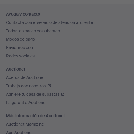
Navegación
Ayuda y contacto
en
Contacta con el servicio de atención al cliente
el
Todas las casas de subastas
pie
Modos de pago
de
Enviamos con
página
Redes sociales
Auctionet
Acerca de Auctionet
Trabaja con nosotros
Adhiere tu casa de subastas
La garantía Auctionet
Más información de Auctionet
Auctionet Magazine
App Auctionet