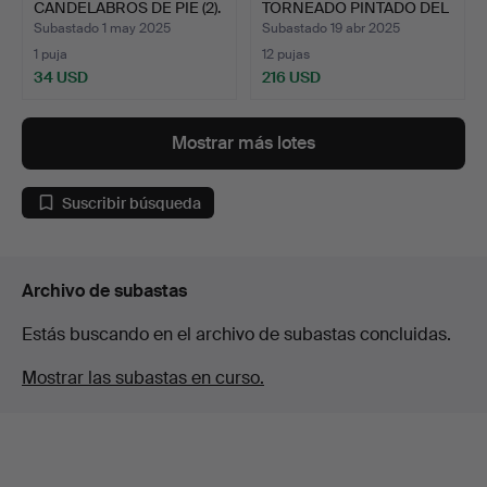
CANDELABROS DE PIE (2).
TORNEADO PINTADO DEL
SIGLO X…
Subastado 1 may 2025
Subastado 19 abr 2025
1 puja
12 pujas
34 USD
216 USD
Mostrar más lotes
Suscribir búsqueda
Archivo de subastas
Estás buscando en el archivo de subastas concluidas.
Mostrar las subastas en curso.