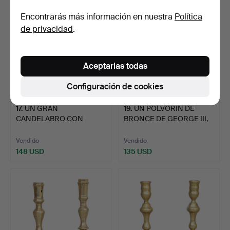
Encontrarás más información en nuestra
Política
de privacidad
.
Aceptarlas todas
Configuración de cookies
17
.
UN GRAN
19
.
UN POLVORÍN DE
CANDELABRO CON
BRONCE DE GEORGE III,
FORMA DE PINCHAZO D…
ALRED…
Vendido
Vendido
148 USD
135 USD