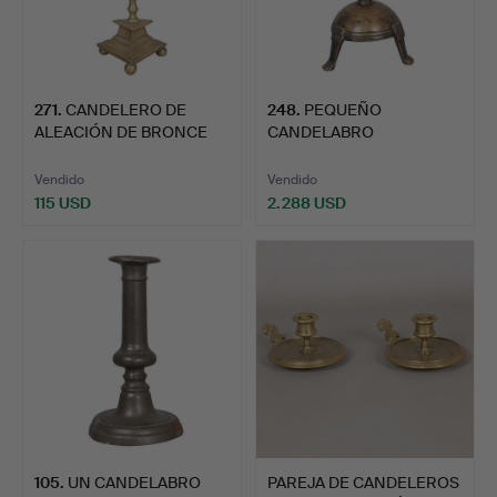
271
.
CANDELERO DE
248
.
PEQUEÑO
ALEACIÓN DE BRONCE
CANDELABRO
DEL SIGLO …
VENECIANO DE PUNTA
DEL …
Vendido
Vendido
115 USD
2.288 USD
105
.
UN CANDELABRO
PAREJA DE CANDELEROS