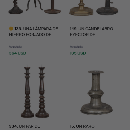
133
.
UNA LÁMPARA DE
149
.
UN CANDELABRO
HIERRO FORJADO DEL
EYECTOR DE
SIGLO XV…
RASCADORES DE CHA…
Vendido
Vendido
364 USD
135 USD
Lote
seleccionado
334
.
UN PAR DE
15
.
UN RARO