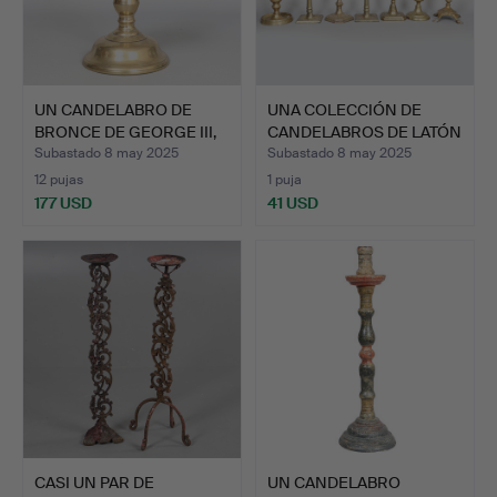
UN CANDELABRO DE
UNA COLECCIÓN DE
BRONCE DE GEORGE III,
CANDELABROS DE LATÓN
ING…
DE L…
Subastado 8 may 2025
Subastado 8 may 2025
12 pujas
1 puja
177 USD
41 USD
CASI UN PAR DE
UN CANDELABRO