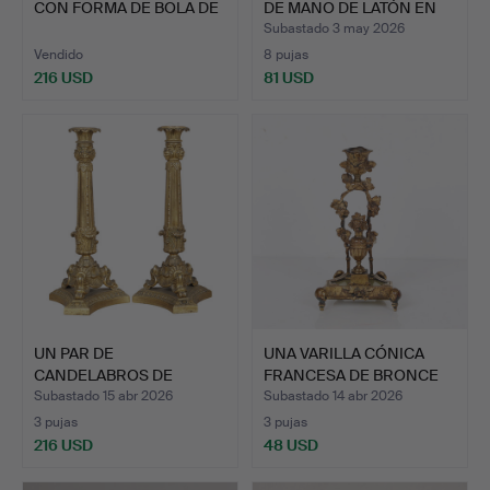
CON FORMA DE BOLA DE
DE MANO DE LATÓN EN
PELTRE …
E…
Subastado 3 may 2026
Vendido
8 pujas
216 USD
81 USD
UN PAR DE
UNA VARILLA CÓNICA
CANDELABROS DE
FRANCESA DE BRONCE
BRONCE ESTILO LUI…
DORA…
Subastado 15 abr 2026
Subastado 14 abr 2026
3 pujas
3 pujas
216 USD
48 USD