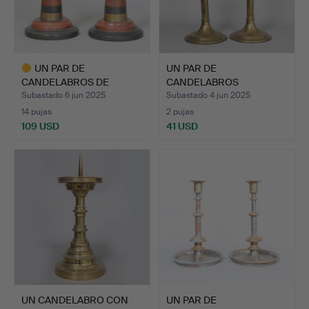
UN PAR DE
UN PAR DE
CANDELABROS DE
CANDELABROS
PIZARRA Y BRONCE …
VICTORIANOS DE LATÓN…
Subastado 6 jun 2025
Subastado 4 jun 2025
14 pujas
2 pujas
109 USD
41 USD
Lote
seleccionado
UN CANDELABRO CON
UN PAR DE