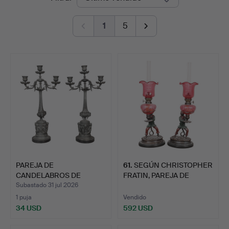
de
1
5
remate
PAREJA DE
61
.
SEGÚN CHRISTOPHER
CANDELABROS DE
FRATIN, PAREJA DE
ESTAÑO DE TRES BR…
LÁMPAR…
Subastado 31 jul 2026
1 puja
Vendido
34 USD
592 USD