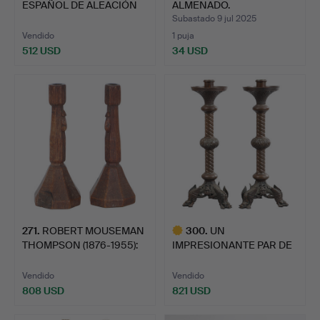
ESPAÑOL DE ALEACIÓN
ALMENADO.
DE BRONC…
Subastado 9 jul 2025
Vendido
1 puja
512 USD
34 USD
Lote
seleccionado
271
.
ROBERT MOUSEMAN
300
.
UN
THOMPSON (1876-1955):
IMPRESIONANTE PAR DE
UN P…
CANDELABROS TIPO A…
Vendido
Vendido
808 USD
821 USD
Lote