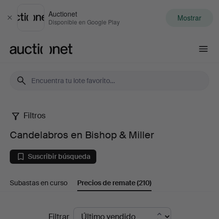
Auctionet
Mostrar
Cerrar
Disponible en Google Play
Auctionet.com
Filtros
Candelabros
Candelabros en Bishop & Miller
en
Suscribir búsqueda
Bishop
Subastas en curso
Precios de remate
(210)
&
Miller
Precios
Filtrar