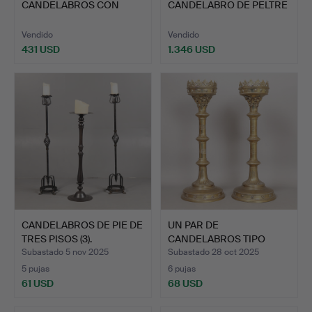
CANDELABROS CON
CANDELABRO DE PELTRE
FORMA DE PINZA D…
CON FORMA DE …
Vendido
Vendido
431 USD
1.346 USD
CANDELABROS DE PIE DE
UN PAR DE
TRES PISOS (3).
CANDELABROS TIPO
ALTAR PRICKET D…
Subastado 5 nov 2025
Subastado 28 oct 2025
5 pujas
6 pujas
61 USD
68 USD