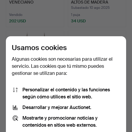
VENECIANO
ALTOS DE MADERA
BLACKAMOOR DEL SIG…
TALLADOS…
Subastado 10 ago 2025
Vendido
1 puja
202 USD
34 USD
Usamos cookies
Algunas cookies son necesarias para utilizar el
servicio. Las cookies que tú mismo puedes
gestionar se utilizan para:
Personalizar el contenido y las funciones
13
.
UN PAR DE
16
.
UN PAR DE
según cómo utilices el sitio web.
CANDELABROS
CANDELABROS DE ALTAR
FRANCESES PLATEADOS
DE LATÓN DE…
Desarrollar y mejorar Auctionet.
…
Vendido
Vendido
Mostrarte y promocionar noticias y
350 USD
74 USD
contenidos en sitios web externos.