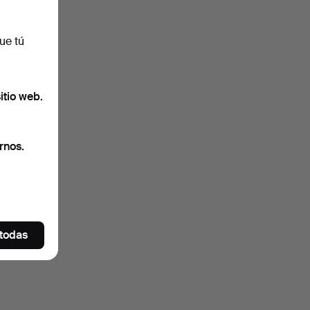
ue tú
itio web.
rnos.
 todas