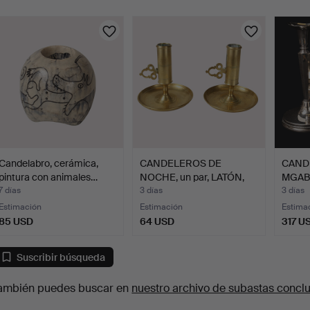
urso
Candelabro, cerámica,
CANDELEROS DE
CANDE
pintura con animales…
NOCHE, un par, LATÓN,
MGAB, 
segund…
7 días
3 días
3 días
Estimación
Estimación
Estima
85 USD
64 USD
317 U
Suscribir búsqueda
ambién puedes buscar en
nuestro archivo de subastas concl