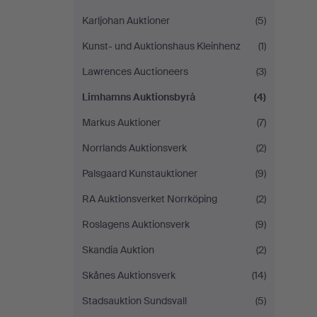
Karljohan Auktioner
(5)
Kunst- und Auktionshaus Kleinhenz
(1)
Lawrences Auctioneers
(3)
Limhamns Auktionsbyrå
(4)
Markus Auktioner
(7)
Norrlands Auktionsverk
(2)
Palsgaard Kunstauktioner
(9)
RA Auktionsverket Norrköping
(2)
Roslagens Auktionsverk
(9)
Skandia Auktion
(2)
Skånes Auktionsverk
(14)
Stadsauktion Sundsvall
(5)