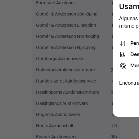
Formstad Auktioner
(6)
Usam
Gomér & Andersson Jönköping
(6)
Algunas 
Gomér & Andersson Linköping
(4)
mismo pu
Gomér & Andersson Norrköping
(8)
Per
Gomér & Andersson Nyköping
(9)
Des
Göteborgs Auktionsverk
(7)
Mos
Halmstads Auktionskammare
(12)
Handelslagret Auktionsservice
(3)
Encontra
Helsingborgs Auktionskammare
(12)
Hälsinglands Auktionsverk
(5)
Höganäs Auktionsverk
(2)
Höörs Auktionshall
(2)
Kalmar Auktionsverk
(18)