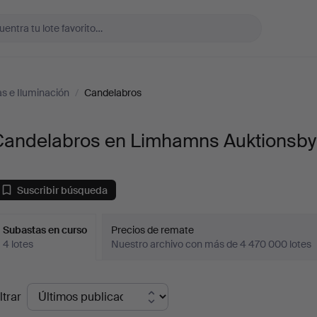
s e Iluminación
/
Candelabros
Candelabros en Limhamns Auktionsby
Suscribir búsqueda
Subastas en curso
Precios de remate
4 lotes
Nuestro archivo con más de 4 470 000 lotes
ubastas
ltrar
en