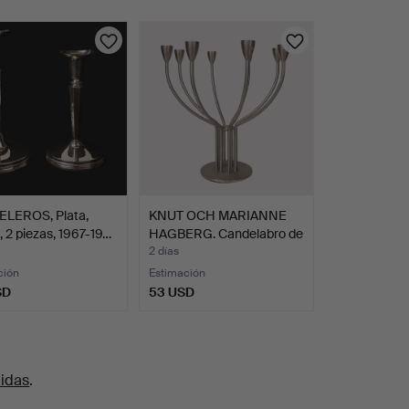
LEROS, Plata,
KNUT OCH MARIANNE
2 piezas, 1967-19…
HAGBERG. Candelabro de
a…
2 días
ción
Estimación
SD
53 USD
uidas
.