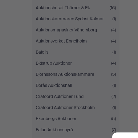
Auktionshuset Thörner & Ek
(16)
Auktionskammaren Sydost Kalmar
(1)
Auktionsmagasinet Vänersborg
(4)
Auktionsverket Engelholm
(4)
Balclis
(1)
Bidstrup Auktioner
(4)
Björnssons Auktionskammare
(5)
Borås Auktionshall
(1)
Crafoord Auktioner Lund
(2)
Crafoord Auktioner Stockholm
(1)
Ekenbergs Auktioner
(5)
Falun Auktionsbyrå
(7)