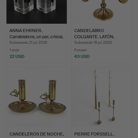
ANNA EHRNER.
CANDELABRO
Candelabros, un par, cristal,
COLGANTE. LATÓN,
…
Scandic mässin…
Subastado 21 jul 2026
Subastado 19 jul 2026
1 puja
6 pujas
22 USD
43 USD
CANDELEROS DE NOCHE,
PIERRE FORSSELL.