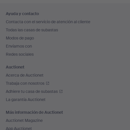
Navegación
Ayuda y contacto
en
Contacta con el servicio de atención al cliente
el
Todas las casas de subastas
pie
Modos de pago
de
Enviamos con
página
Redes sociales
Auctionet
Acerca de Auctionet
Trabaja con nosotros
Adhiere tu casa de subastas
La garantía Auctionet
Más información de Auctionet
Auctionet Magazine
App Auctionet