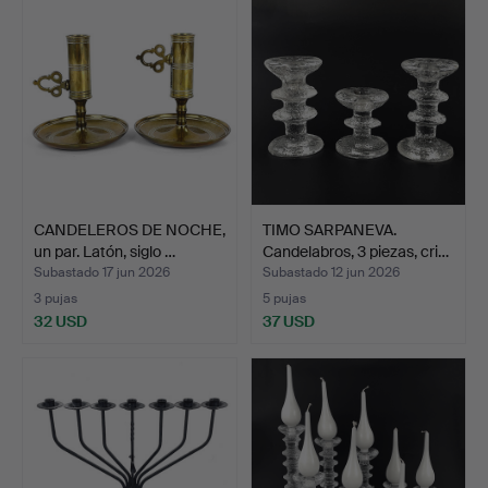
CANDELEROS DE NOCHE,
TIMO SARPANEVA.
un par. Latón, siglo …
Candelabros, 3 piezas, cri…
Subastado 17 jun 2026
Subastado 12 jun 2026
3 pujas
5 pujas
32 USD
37 USD