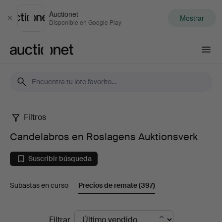
Auctionet
Mostrar
Cerrar
Disponible en Google Play
Auctionet.com
Filtros
Candelabros
Candelabros en Roslagens Auktionsverk
en
Suscribir búsqueda
Roslagens
Subastas en curso
Precios de remate
(397)
Auktionsverk
Precios
Filtrar