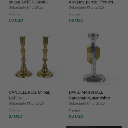
un par. LATÓN, Skultu…
Apliques, pareja. "Pendel…
Subastado 17 jul 2026
Subastado 13 jul 2026
6 pujas
7 pujas
53 USD
116 USD
CANDELEROS, un par,
DAVID MARSHALL.
LATÓN.
Candelabro, aluminio y
LAT…
Subastado 13 jul 2026
Subastado 17 jun 2026
2 pujas
11 pujas
27 USD
96 USD