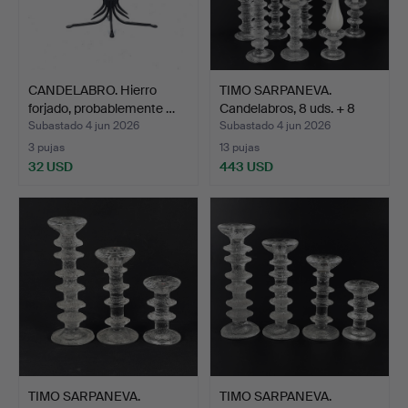
CANDELABRO. Hierro
TIMO SARPANEVA.
forjado, probablemente …
Candelabros, 8 uds. + 8
ve…
Subastado 4 jun 2026
Subastado 4 jun 2026
3 pujas
13 pujas
32 USD
443 USD
TIMO SARPANEVA.
TIMO SARPANEVA.