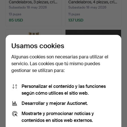
Candelabros, 3 piezas, cri…
Candelabros, 4 piezas, cri…
Subastado 18 may 2026
Subastado 18 may 2026
13 pujas
11 pujas
85 USD
137 USD
Usamos cookies
Algunas cookies son necesarias para utilizar el
servicio. Las cookies que tú mismo puedes
gestionar se utilizan para:
Personalizar el contenido y las funciones
PIERRE FORSSELL.
APLIQUES, un par. LATÓN,
según cómo utilices el sitio web.
Aplique de pared, "Reflex…
segunda mitad del…
Subastado 16 may 2026
Subastado 13 may 2026
Desarrollar y mejorar Auctionet.
9 pujas
3 pujas
Mostrarte y promocionar noticias y
64 USD
32 USD
contenidos en sitios web externos.