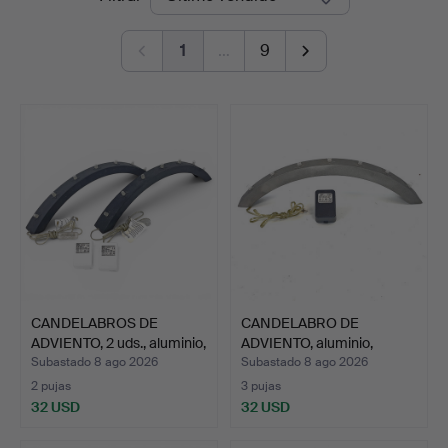
de
1
…
9
remate
CANDELABROS DE
CANDELABRO DE
ADVIENTO, 2 uds., aluminio,
ADVIENTO, aluminio,
…
diseñado…
Subastado 8 ago 2026
Subastado 8 ago 2026
2 pujas
3 pujas
32 USD
32 USD