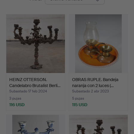
de
Auctions
remate
HEINZ OTTERSON.
OBRAS RUPLE. Bandeja
Candelabro Brutalist Berli…
naranja con 2 luces (…
Subastado 17 feb 2024
Subastado 2 abr 2023
3 pujas
5 pujas
116 USD
115 USD