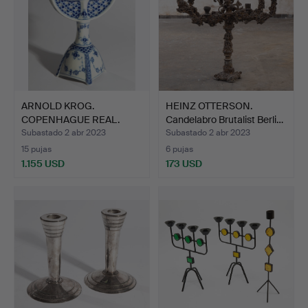
ARNOLD KROG.
HEINZ OTTERSON.
COPENHAGUE REAL.
Candelabro Brutalist Berli…
Candelabro d…
Subastado 2 abr 2023
Subastado 2 abr 2023
15 pujas
6 pujas
1.155 USD
173 USD