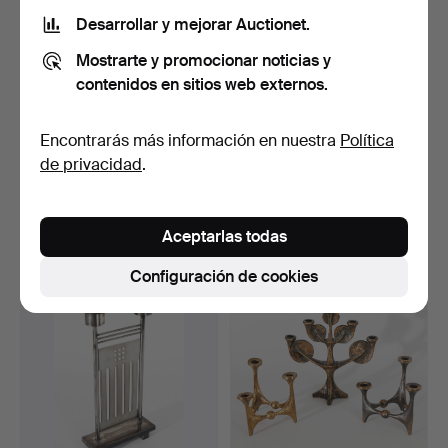
Desarrollar y mejorar Auctionet.
Mostrarte y promocionar noticias y
contenidos en sitios web externos.
Encontrarás más información en nuestra
Política
STOFF NAGEL. 37
BMF. 29 candelabros
de privacidad
.
candelabros + 2 pies + 3 b…
NAGEL QUIST. 7 bandeja…
Subastado 4 sep 2022
Subastado 4 sep 2022
38 pujas
26 pujas
Aceptarlas todas
1.112 USD
518 USD
Configuración de cookies