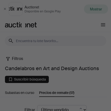
Auctionet
Mostrar
Cerrar
Disponible en Google Play
Auctionet.com
Filtros
Candelabros
Candelabros en Art and Design Auctions
en
Suscribir búsqueda
Art
Subastas en curso
Precios de remate
(17)
and
Design
Precios
Filtrar