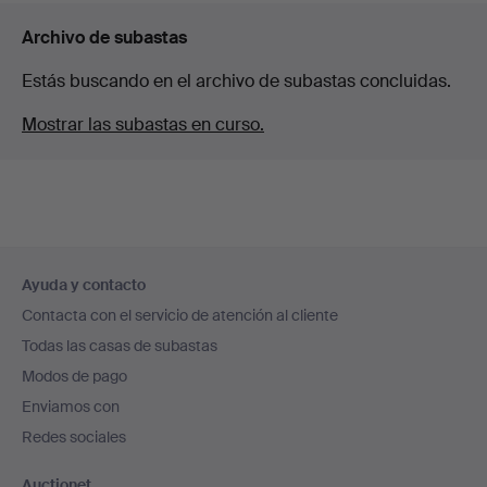
Archivo de subastas
Estás buscando en el archivo de subastas concluidas.
Mostrar las subastas en curso.
Navegación
Ayuda y contacto
en
Contacta con el servicio de atención al cliente
el
Todas las casas de subastas
pie
Modos de pago
de
Enviamos con
página
Redes sociales
Auctionet