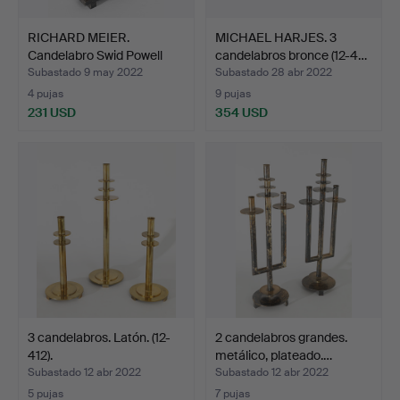
RICHARD MEIER.
MICHAEL HARJES. 3
Candelabro Swid Powell
candelabros bronce (12-4…
Plat…
Subastado 9 may 2022
Subastado 28 abr 2022
4 pujas
9 pujas
231 USD
354 USD
3 candelabros. Latón. (12-
2 candelabros grandes.
412).
metálico, plateado.…
Subastado 12 abr 2022
Subastado 12 abr 2022
5 pujas
7 pujas