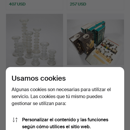
407 USD
257 USD
Usamos cookies
TIMO SARPANEVA. Iittala,
NAGEL. Variante S 22. 6
8 x candelabros m…
cajas 3 candelabro…
Subastado 4 sep 2022
Subastado 4 sep 2022
Algunas cookies son necesarias para utilizar el
13 pujas
19 pujas
servicio. Las cookies que tú mismo puedes
289 USD
254 USD
gestionar se utilizan para:
Personalizar el contenido y las funciones
según cómo utilices el sitio web.