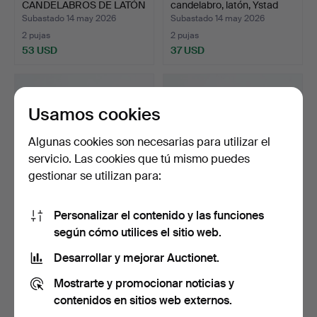
CANDELABROS DE LATÓN
candelabro, latón, Ystad
Y CRISTA…
met…
Subastado 14 may 2026
Subastado 14 may 2026
2 pujas
2 pujas
53 USD
37 USD
Usamos cookies
Algunas cookies son necesarias para utilizar el
servicio. Las cookies que tú mismo puedes
gestionar se utilizan para:
Personalizar el contenido y las funciones
HARRY BOSTRÖM.
CANDELABRO, plata 830,
según cómo utilices el sitio web.
Candelabro, ”Spiral”,
sellos de importaci…
metal…
Subastado 14 may 2026
Subastado 13 may 2026
Desarrollar y mejorar Auctionet.
2 pujas
15 pujas
Mostrarte y promocionar noticias y
37 USD
359 USD
contenidos en sitios web externos.