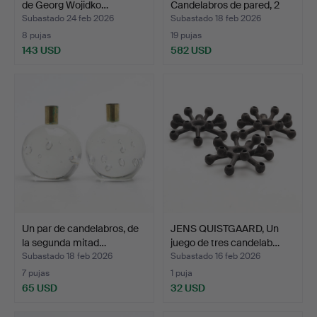
de Georg Wojidko…
Candelabros de pared, 2
pa…
Subastado 24 feb 2026
Subastado 18 feb 2026
8 pujas
19 pujas
143 USD
582 USD
Un par de candelabros, de
JENS QUISTGAARD, Un
la segunda mitad…
juego de tres candelab…
Subastado 18 feb 2026
Subastado 16 feb 2026
7 pujas
1 puja
65 USD
32 USD