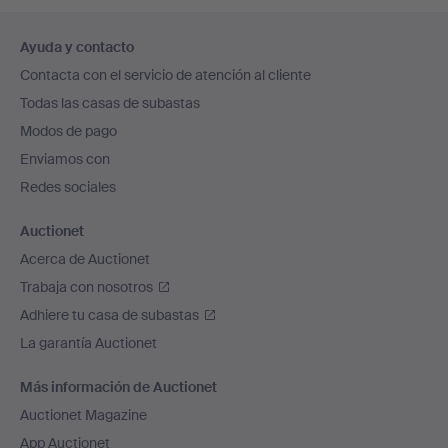
Navegación
Ayuda y contacto
en
Contacta con el servicio de atención al cliente
el
Todas las casas de subastas
pie
Modos de pago
de
Enviamos con
página
Redes sociales
Auctionet
Acerca de Auctionet
Trabaja con nosotros
Adhiere tu casa de subastas
La garantía Auctionet
Más información de Auctionet
Auctionet Magazine
App Auctionet