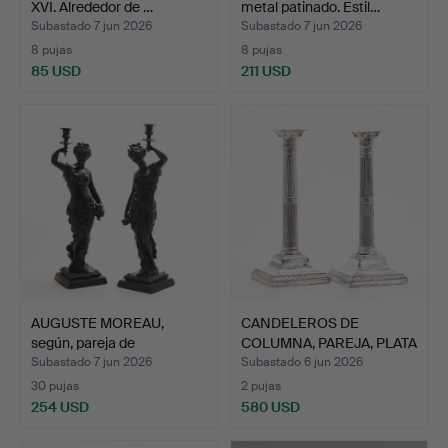
XVI. Alrededor de …
metal patinado. Estil…
Subastado 7 jun 2026
Subastado 7 jun 2026
8 pujas
8 pujas
85 USD
211 USD
AUGUSTE MOREAU,
CANDELEROS DE
según, pareja de
COLUMNA, PAREJA, PLATA
candelero…
DE LE…
Subastado 7 jun 2026
Subastado 6 jun 2026
30 pujas
2 pujas
254 USD
580 USD