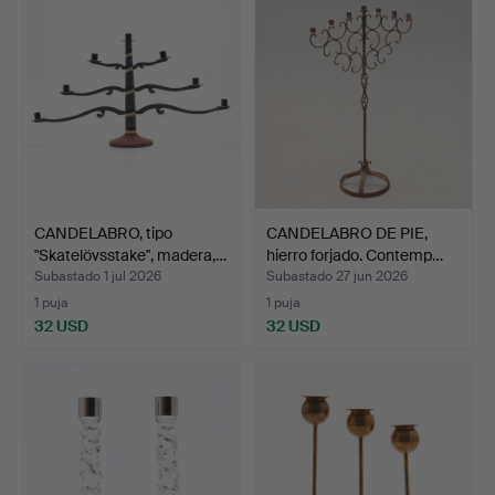
CANDELABRO, tipo
CANDELABRO DE PIE,
"Skatelövsstake", madera,…
hierro forjado. Contemp…
Subastado 1 jul 2026
Subastado 27 jun 2026
1 puja
1 puja
32 USD
32 USD