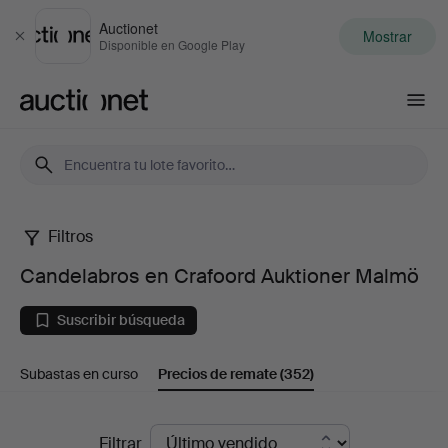
Auctionet
Mostrar
Cerrar
Disponible en Google Play
Auctionet.com
Filtros
Candelabros
Candelabros en Crafoord Auktioner Malmö
en
Suscribir búsqueda
Crafoord
Subastas en curso
Precios de remate
(352)
Auktioner
Malmö
Precios
Filtrar