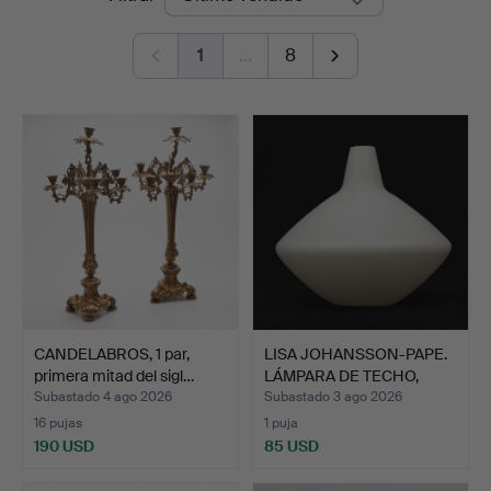
de
1
…
8
remate
CANDELABROS, 1 par,
LISA JOHANSSON-PAPE.
primera mitad del sigl…
LÁMPARA DE TECHO,
"On…
Subastado 4 ago 2026
Subastado 3 ago 2026
16 pujas
1 puja
190 USD
85 USD