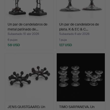
Un par de candelabros de
Un par de candelabros de
metal patinado de…
plata. K & EC & C…
Subastado 10 abr 2026
Subastado 6 abr 2026
6 pujas
1 puja
58 USD
127 USD
JENS QUISTGAARD. Un
TIMO SARPANEVA. Un