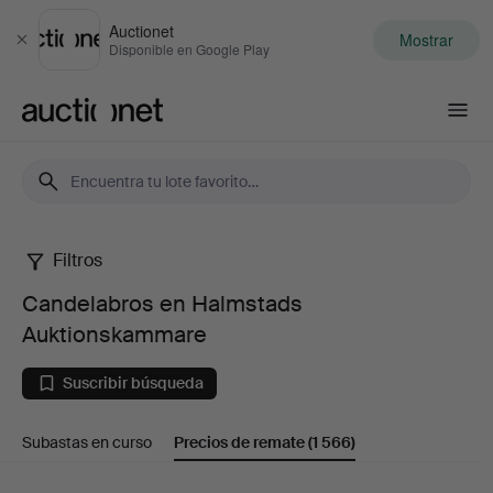
Auctionet
Mostrar
Cerrar
Disponible en Google Play
Auctionet.com
Filtros
Candelabros
Candelabros en Halmstads
en
Auktionskammare
Halmstads
Suscribir búsqueda
Auktionskammare
Subastas en curso
Precios de remate
(1 566)