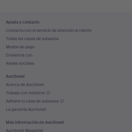
Navegación
Ayuda y contacto
en
Contacta con el servicio de atención al cliente
el
Todas las casas de subastas
pie
Modos de pago
de
Enviamos con
página
Redes sociales
Auctionet
Acerca de Auctionet
Trabaja con nosotros
Adhiere tu casa de subastas
La garantía Auctionet
Más información de Auctionet
Auctionet Magazine