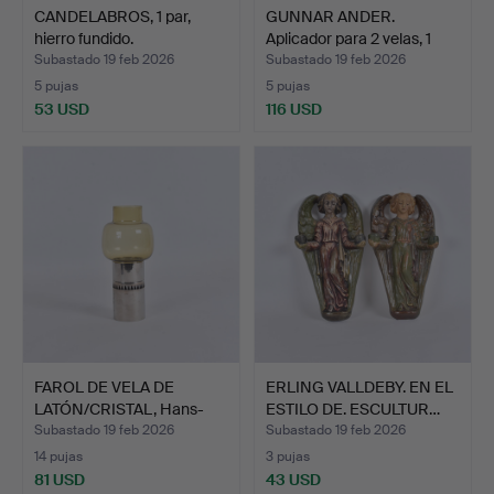
CANDELABROS, 1 par,
GUNNAR ANDER.
hierro fundido.
Aplicador para 2 velas, 1
pa…
Subastado 19 feb 2026
Subastado 19 feb 2026
5 pujas
5 pujas
53 USD
116 USD
FAROL DE VELA DE
ERLING VALLDEBY. EN EL
LATÓN/CRISTAL, Hans-
ESTILO DE. ESCULTUR…
Agne …
Subastado 19 feb 2026
Subastado 19 feb 2026
14 pujas
3 pujas
81 USD
43 USD