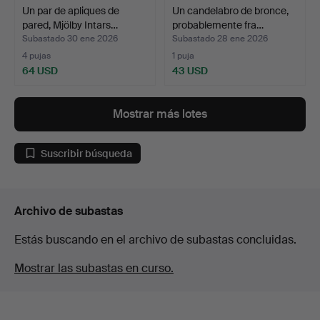
Un par de apliques de
Un candelabro de bronce,
pared, Mjölby Intars…
probablemente fra…
Subastado 30 ene 2026
Subastado 28 ene 2026
4 pujas
1 puja
64 USD
43 USD
Mostrar más lotes
Suscribir búsqueda
Archivo de subastas
Estás buscando en el archivo de subastas concluidas.
Mostrar las subastas en curso.