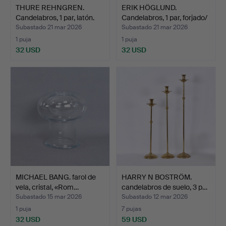
THURE REHNGREN.
ERIK HÖGLUND.
Candelabros, 1 par, latón.
Candelabros, 1 par, forjado/
…
Subastado 21 mar 2026
Subastado 21 mar 2026
1 puja
1 puja
32 USD
32 USD
MICHAEL BANG. farol de
HARRY N BOSTRÖM.
vela, cristal, «Rom…
candelabros de suelo, 3 p…
Subastado 15 mar 2026
Subastado 12 mar 2026
1 puja
7 pujas
32 USD
59 USD