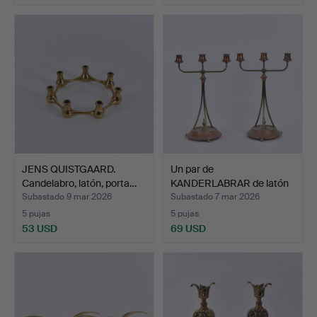
JENS QUISTGAARD.
Un par de
Candelabro, latón, porta…
KANDERLABRAR de latón
y cobre de…
Subastado 9 mar 2026
Subastado 7 mar 2026
5 pujas
5 pujas
53 USD
69 USD