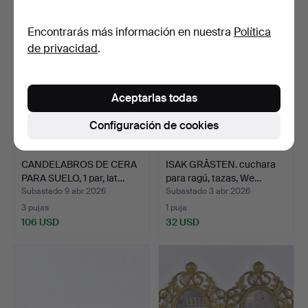
Encontrarás más información en nuestra
Política
de privacidad
.
Aceptarlas todas
Configuración de cookies
CANDELABROS DE CERA
ISAK GRÅSTEN. cuchara
PARA SUELO, 1 par, lat…
para ragú, tazas, We…
Subastado 9 abr 2026
Subastado 3 abr 2026
3 pujas
1 puja
106 USD
32 USD