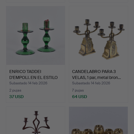
ENRICO TADDEI
CANDELABRO PARA 3
D'EMPOLI. EN EL ESTILO
VELAS, 1 par, metal bron…
DE. c…
Subastado 14 feb 2026
Subastado 14 feb 2026
2 pujas
7 pujas
37 USD
64 USD