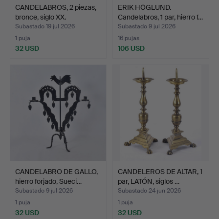
CANDELABROS, 2 piezas,
ERIK HÖGLUND.
bronce, siglo XX.
Candelabros, 1 par, hierro f…
Subastado 19 jul 2026
Subastado 9 jul 2026
1 puja
16 pujas
32 USD
106 USD
CANDELABRO DE GALLO,
CANDELEROS DE ALTAR, 1
hierro forjado, Sueci…
par, LATÓN, siglos …
Subastado 9 jul 2026
Subastado 24 jun 2026
1 puja
1 puja
32 USD
32 USD