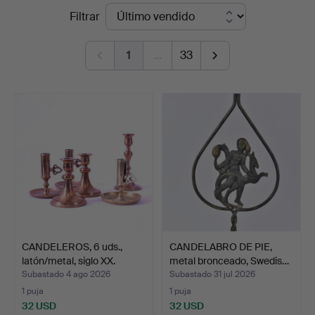
Precios
Filtrar
de
1
…
33
remate
CANDELEROS, 6 uds.,
CANDELABRO DE PIE,
latón/metal, siglo XX.
metal bronceado, Swedis…
Subastado 4 ago 2026
Subastado 31 jul 2026
1 puja
1 puja
32 USD
32 USD