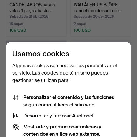
CANDELABROS para 5
IVAR ÅLENIUS BJÖRK.
velas, 1 par, alabastro…
candelabro de suelo de…
Subastado 21 abr 2026
Subastado 20 abr 2026
16 pujas
2 pujas
169 USD
106 USD
Usamos cookies
Algunas cookies son necesarias para utilizar el
servicio. Las cookies que tú mismo puedes
gestionar se utilizan para:
Personalizar el contenido y las funciones
según cómo utilices el sitio web.
Un par de candelabros de
Un par de candelabros de
mineral del siglo…
mesa del siglo XX.
Desarrollar y mejorar Auctionet.
Subastado 17 abr 2026
Subastado 9 abr 2026
Mostrarte y promocionar noticias y
1 puja
7 pujas
32 USD
49 USD
contenidos en sitios web externos.