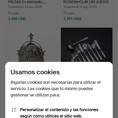
PIEZAS Es plateado.…
ROSENHOLM, UN JUEGO
DE CERA …
Subastado 14 nov 2025
Subastado 4 ago 2025
6 pujas
5 pujas
2.818 USD
2.743 USD
Usamos cookies
Algunas cookies son necesarias para utilizar el
BOL PARA SERVIR Plata
JACOB ÄNGMAN.
servicio. Las cookies que tú mismo puedes
con dorado interior.…
ROSENHOLM, JUEGO DE
gestionar se utilizan para:
CUBIERTO…
Subastado 21 ene 2026
Subastado 26 nov 2025
19 pujas
14 pujas
2.533 USD
2.484 USD
Personalizar el contenido y las funciones
Lote
según cómo utilices el sitio web.