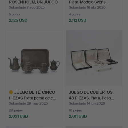
ROSENHOLM, UN JUEGO
Plata. Modelo Svens…
DE CUBIE…
Subastado 7 ago 2025
Subastado 18 abr 2026
6 pujas
4 pujas
2.125 USD
2.112 USD
JUEGO DE TÉ, CINCO
JUEGO DE CUBIERTOS,
PIEZAS Plata persa de c…
48 PIEZAS. Plata. Peso…
Subastado 29 may 2025
Subastado 14 jun 2026
28 pujas
10 pujas
2.031 USD
2.011 USD
Lote