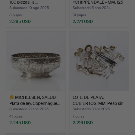
100 piezas, la…
«CHIPPENDALE» MM, 125
…
Subastado 10 ago 2025
Subastado 5 ene 2024
8 pujas
31 pujas
2.295 USD
2.274 USD
MICHELSEN, SALUD.
LOTE DE PLATA,
Plata de ley. Copenhague…
CUBIERTOS, MM. Peso sin
inc…
Subastado 21 ene 2026
Subastado 3 abr 2025
41 pujas
7 pujas
2.245 USD
2.216 USD
Lote