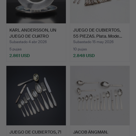
KARL ANDERSSON, UN
JUEGO DE CUBIERTOS,
JUEGO DE CUATRO
55 PIEZAS. Plata. Mode…
PLATOS …
Subastado 4 abr 2026
Subastado 15 may 2026
5 pujas
10 pujas
2.861 USD
2.848 USD
JUEGO DE CUBIERTOS, 71
JACOB ÄNGMAN.