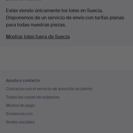
Estás viendo únicamente los lotes en Suecia.
Disponemos de un servicio de envío con tarifas planas
para todas nuestras piezas.
Mostrar lotes fuera de Suecia
Navegación
Ayuda y contacto
en
Contacta con el servicio de atención al cliente
el
Todas las casas de subastas
pie
Modos de pago
de
Enviamos con
página
Redes sociales