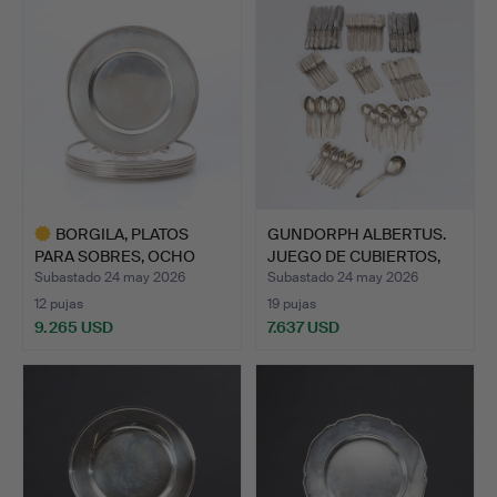
BORGILA, PLATOS
GUNDORPH ALBERTUS.
PARA SOBRES, OCHO
JUEGO DE CUBIERTOS,
PIEZAS P…
105…
Subastado 24 may 2026
Subastado 24 may 2026
12 pujas
19 pujas
9.265 USD
7.637 USD
Lote
seleccionado