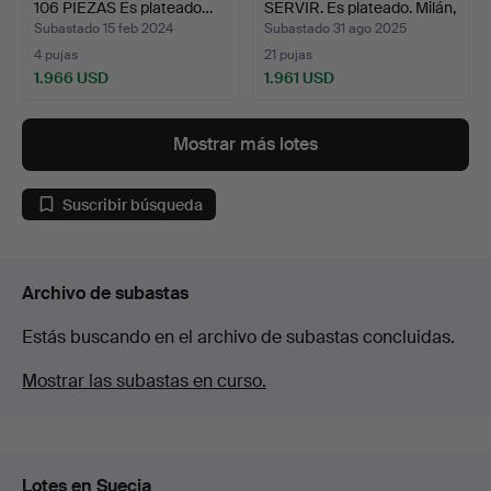
106 PIEZAS Es plateado…
SERVIR. Es plateado. Milán,
I…
Subastado 15 feb 2024
Subastado 31 ago 2025
4 pujas
21 pujas
1.966 USD
1.961 USD
Lote
seleccionado
Mostrar más lotes
Suscribir búsqueda
Archivo de subastas
Estás buscando en el archivo de subastas concluidas.
Mostrar las subastas en curso.
Lotes en Suecia