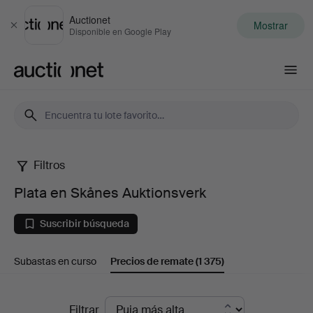
Auctionet
Mostrar
Cerrar
Disponible en Google Play
Auctionet.com
Filtros
Plata
Plata en Skånes Auktionsverk
en
Suscribir búsqueda
Skånes
Subastas en curso
Precios de remate
(1 375)
Auktionsverk
Precios
Filtrar