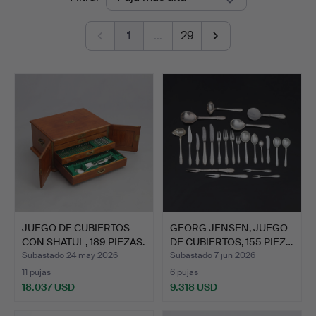
de
1
…
29
remate
JUEGO DE CUBIERTOS
GEORG JENSEN, JUEGO
CON SHATUL, 189 PIEZAS.
DE CUBIERTOS, 155 PIEZ…
…
Subastado 24 may 2026
Subastado 7 jun 2026
11 pujas
6 pujas
18.037 USD
9.318 USD