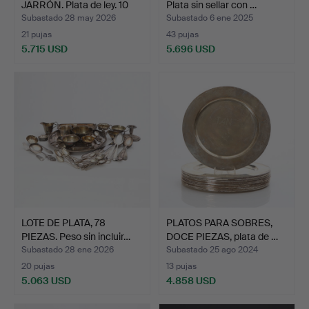
JARRÓN. Plata de ley. 10
Plata sin sellar con …
la…
Subastado 28 may 2026
Subastado 6 ene 2025
21 pujas
43 pujas
5.715 USD
5.696 USD
Lote
Lote
seleccionado
seleccionado
LOTE DE PLATA, 78
PLATOS PARA SOBRES,
PIEZAS. Peso sin incluir…
DOCE PIEZAS, plata de …
Subastado 28 ene 2026
Subastado 25 ago 2024
20 pujas
13 pujas
5.063 USD
4.858 USD