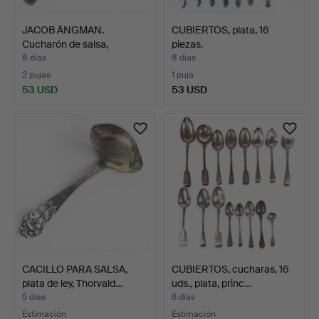
JACOB ÄNGMAN.
CUBIERTOS, plata, 16
Cucharón de salsa,
piezas.
"Rosenhol…
8 días
8 días
2 pujas
1 puja
53 USD
53 USD
CACILLO PARA SALSA,
CUBIERTOS, cucharas, 16
plata de ley, Thorvald…
uds., plata, princ…
5 días
6 días
Estimación
Estimación