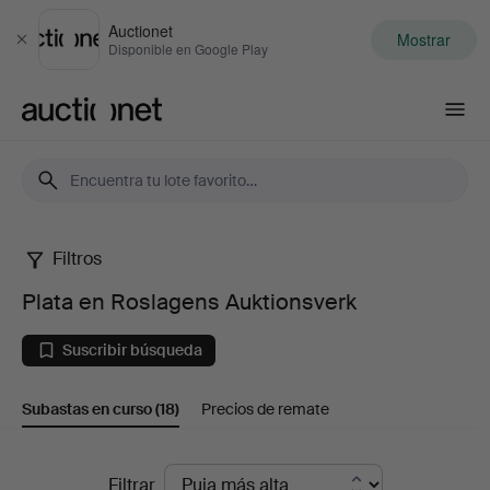
Auctionet
Mostrar
Cerrar
Disponible en Google Play
Auctionet.com
Filtros
Plata
Plata en Roslagens Auktionsverk
en
Suscribir búsqueda
Roslagens
Subastas en curso
(18)
Precios de remate
Auktionsverk
Subastas
Filtrar