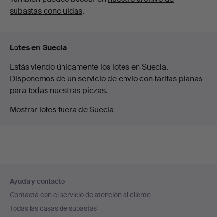
subastas concluidas
.
Lotes en Suecia
Estás viendo únicamente los lotes en Suecia.
Disponemos de un servicio de envío con tarifas planas
para todas nuestras piezas.
Mostrar lotes fuera de Suecia
Navegación
Ayuda y contacto
en
Contacta con el servicio de atención al cliente
el
Todas las casas de subastas
pie