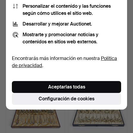
Personalizar el contenido y las funciones
según cómo utilices el sitio web.
Desarrollar y mejorar Auctionet.
Mostrarte y promocionar noticias y
contenidos en sitios web externos.
CUCHARILLAS DE CAFÉ,
CUCHARAS DE POSTRE, 6
12 uds., plata, Mema,…
uds., plata de ley, …
8 días
8 días
Encontrarás más información en nuestra
Política
Estimación
Estimación
de privacidad
.
222 USD
211 USD
Aceptarlas todas
Configuración de cookies