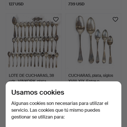
127 USD
739 USD
LOTE DE CUCHARAS, 38
CUCHARAS, plata, siglos
uds., VINKORK, plata.…
XVIII-XIX. Entre o…
6 días
8 días
Usamos cookies
Estimación
Estimación
897 USD
190 USD
Algunas cookies son necesarias para utilizar el
servicio. Las cookies que tú mismo puedes
gestionar se utilizan para: