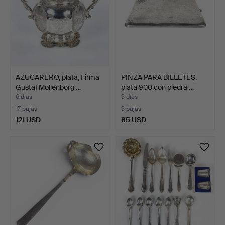
AZUCARERO, plata, Firma
PINZA PARA BILLETES,
Gustaf Möllenborg …
plata 900 con piedra …
6 días
3 días
17 pujas
3 pujas
121 USD
85 USD