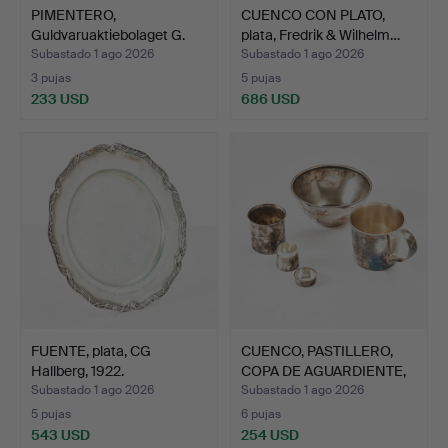
PIMENTERO,
CUENCO CON PLATO,
Guldvaruaktiebolaget G.
plata, Fredrik & Wilhelm…
Dahlgre…
Subastado 1 ago 2026
Subastado 1 ago 2026
3 pujas
5 pujas
233 USD
686 USD
FUENTE, plata, CG
CUENCO, PASTILLERO,
Hallberg, 1922.
COPA DE AGUARDIENTE,
T…
Subastado 1 ago 2026
Subastado 1 ago 2026
5 pujas
6 pujas
543 USD
254 USD