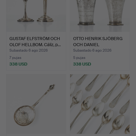
GUSTAF ELFSTRÖM OCH
OTTO HENRIK SJÖBERG
OLOF HELLBOM. Cáliz, p…
OCH DANIEL
POPPELMAN. …
Subastado 6 ago 2026
Subastado 6 ago 2026
7 pujas
5 pujas
338 USD
338 USD