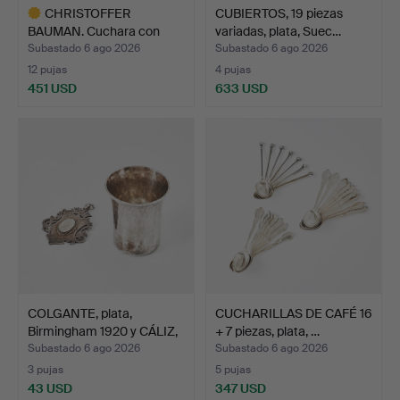
CHRISTOFFER
CUBIERTOS, 19 piezas
BAUMAN. Cuchara con
variadas, plata, Suec…
remate de …
Subastado 6 ago 2026
Subastado 6 ago 2026
12 pujas
4 pujas
451 USD
633 USD
Lote
seleccionado
COLGANTE, plata,
CUCHARILLAS DE CAFÉ 16
Birmingham 1920 y CÁLIZ,
+ 7 piezas, plata, …
…
Subastado 6 ago 2026
Subastado 6 ago 2026
3 pujas
5 pujas
43 USD
347 USD