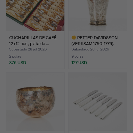
CUCHARILLAS DE CAFÉ,
PETTER DAVIDSSON
12+12 uds., plata de …
(VERKSAM 1750-1779).
Copa…
Subastado 28 jul 2026
Subastado 28 jul 2026
2 pujas
9 pujas
376 USD
127 USD
Lote
seleccionado