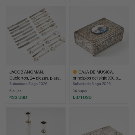
JACOB ÄNGMAN.
CAJA DE MÚSICA,
Cubiertos, 24 piezas, plata,
principios del siglo XX, p…
…
Subastado 5 ago 2026
Subastado 3 ago 2026
6 pujas
34 pujas
433 USD
1.871 USD
Lote
seleccionado