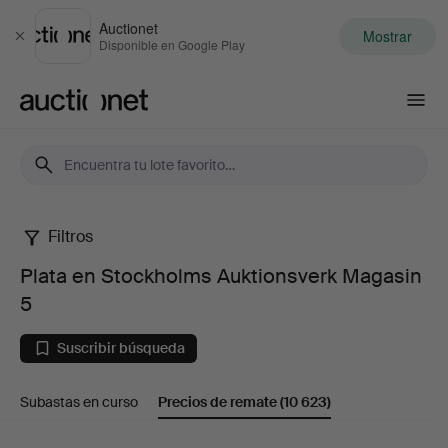
Auctionet
Mostrar
Cerrar
Disponible en Google Play
Auctionet.com
Filtros
Plata
Plata en Stockholms Auktionsverk Magasin
en
5
Stockholms
Suscribir búsqueda
Auktionsverk
Subastas en curso
Precios de remate
(10 623)
Magasin