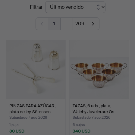
Precios
Filtrar
5
de
1
…
209
remate
PINZAS PARA AZÚCAR,
TAZAS, 6 uds., plata,
plata de ley, Sörensen…
Waleby Juvelerare Os…
Subastado 7 ago 2026
Subastado 7 ago 2026
1 puja
6 pujas
80 USD
340 USD