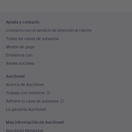
Navegación
Ayuda y contacto
en
Contacta con el servicio de atención al cliente
el
Todas las casas de subastas
pie
Modos de pago
de
Enviamos con
página
Redes sociales
Auctionet
Acerca de Auctionet
Trabaja con nosotros
Adhiere tu casa de subastas
La garantía Auctionet
Más información de Auctionet
Auctionet Magazine