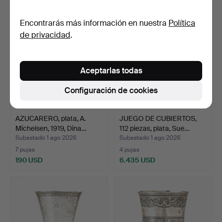
Encontrarás más información en nuestra
Política
de privacidad
.
Aceptarlas todas
Configuración de cookies
AZUCARERO, plata, A.
JUEGO DE CUBIERTOS,
Michelsen, 1919, Dina…
112 piezas, plata, Sue…
Subastado 1 ago 2026
Subastado 1 ago 2026
7 pujas
4 pujas
190 USD
6.435 USD