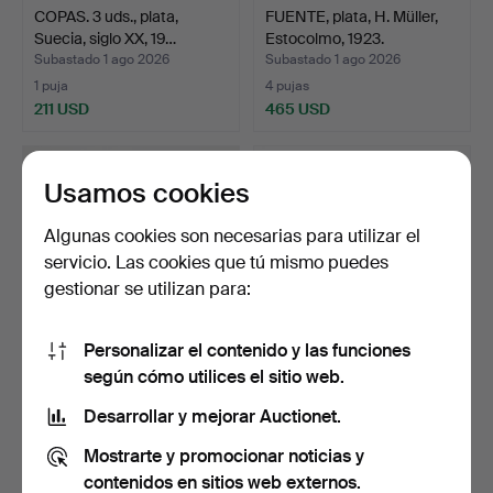
COPAS. 3 uds., plata,
FUENTE, plata, H. Müller,
Suecia, siglo XX, 19…
Estocolmo, 1923.
Subastado 1 ago 2026
Subastado 1 ago 2026
1 puja
4 pujas
211 USD
465 USD
Usamos cookies
Algunas cookies son necesarias para utilizar el
servicio. Las cookies que tú mismo puedes
gestionar se utilizan para:
Personalizar el contenido y las funciones
según cómo utilices el sitio web.
CANDELEROS, un par,
AZUCARERO, plata,
plata, estilo barroco,…
principios del siglo XX,…
Desarrollar y mejorar Auctionet.
Subastado 1 ago 2026
Subastado 1 ago 2026
Mostrarte y promocionar noticias y
4 pujas
1 puja
296 USD
296 USD
contenidos en sitios web externos.