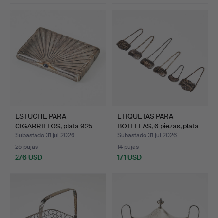
ESTUCHE PARA
ETIQUETAS PARA
CIGARRILLOS, plata 925
BOTELLAS, 6 piezas, plata
con za…
d…
Subastado 31 jul 2026
Subastado 31 jul 2026
25 pujas
14 pujas
276 USD
171 USD