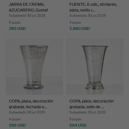
JARRA DE CREMA,
FUENTE, 6 uds., similares,
AZUCARERO, Gustaf
plata, estilo r…
Jansson …
Subastado 30 jul 2026
Subastado 30 jul 2026
6 pujas
4 pujas
285 USD
2.880 USD
COPA, plata, decoración
COPA, plata, decoración
grabada, fechada e…
grabada, sello de …
Subastado 29 jul 2026
Subastado 29 jul 2026
4 pujas
6 pujas
296 USD
564 USD