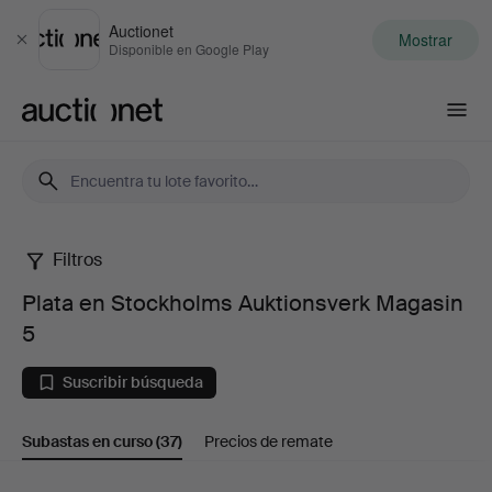
Auctionet
Mostrar
Cerrar
Disponible en Google Play
Auctionet.com
Filtros
Plata
Plata en Stockholms Auktionsverk Magasin
en
5
Stockholms
Suscribir búsqueda
Auktionsverk
Subastas en curso
(37)
Precios de remate
Magasin