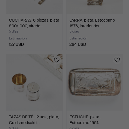
CUCHARAS, 6 piezas, plata
JARRA, plata, Estocolmo
800/1000, alrede…
1876, interior dor…
5 días
5 días
Estimación
Estimación
127 USD
264 USD
TAZAS DE TÉ, 12 uds., plata,
ESTUCHE, plata,
Guldsmedsakti…
Estocolmo 1951.
5 días
5 días