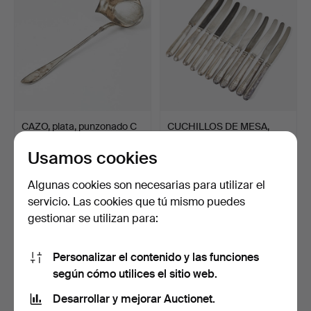
CAZO, plata, punzonado C
CUCHILLOS DE MESA,
A Kjernås Eftr., …
5+5+1, plata, modelo de…
Usamos cookies
2 días
2 días
Estimación
Estimación
Algunas cookies son necesarias para utilizar el
317 USD
422 USD
servicio. Las cookies que tú mismo puedes
gestionar se utilizan para:
Personalizar el contenido y las funciones
según cómo utilices el sitio web.
Desarrollar y mejorar Auctionet.