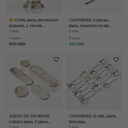
COPA, plata, decoración
CUCHARAS, 4 piezas,
grabada, J. Henrik…
plata, maestros no ide…
3 días
3 días
2 pujas
3 pujas
370 USD
317 USD
Lote
seleccionado
JUEGO DE TOCADOR,
CUCHARAS, 12 uds., plata,
cristal y plata, 5 pieza…
Noruega.
2 días
5 días