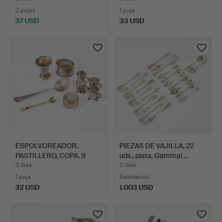
2 pujas
1 puja
37 USD
33 USD
ESPOLVOREADOR,
PIEZAS DE VAJILLA, 22
PASTILLERO, COPA, 9
uds., plata, Gammal …
piezas,…
3 días
2 días
1 puja
Estimación
32 USD
1.003 USD