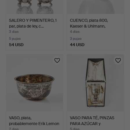
SALERO Y PIMENTERO, 1
CUENCO, plata 800,
par, plata de ley, c…
Kaeser & Uhlmann,
Schwä…
3 días
4 días
5 pujas
3 pujas
54 USD
44 USD
VASO, plata,
VASO PARA TÉ, PINZAS
probablemente Erik Lemon
PARA AZÚCAR y
(act…
CUCHARA…
2 días
5 días