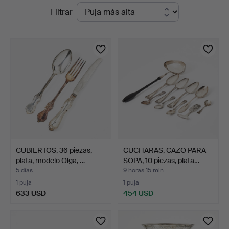
Subastas
Filtrar
5
en
curso
CUBIERTOS, 36 piezas,
CUCHARAS, CAZO PARA
plata, modelo Olga, …
SOPA, 10 piezas, plata…
5 días
9 horas 15 min
1 puja
1 puja
633 USD
454 USD