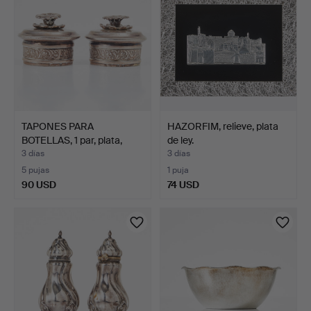
TAPONES PARA
HAZORFIM, relieve, plata
BOTELLAS, 1 par, plata,
de ley.
Estoc…
3 días
3 días
5 pujas
1 puja
90 USD
74 USD