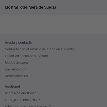
Mostrar lotes fuera de Suecia
Navegación
Ayuda y contacto
en
Contacta con el servicio de atención al cliente
el
Todas las casas de subastas
pie
Modos de pago
de
Enviamos con
página
Redes sociales
Auctionet
Acerca de Auctionet
Trabaja con nosotros
Adhiere tu casa de subastas