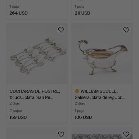
1 puja
1 puja
264 USD
211 USD
CUCHARAS DE POSTRE,
WILLIAM SUDELL.
12 uds., plata, San Pe…
Salsera, plata de ley, Jor…
2 días
2 días
2 pujas
1 puja
159 USD
106 USD
Lote
seleccionado