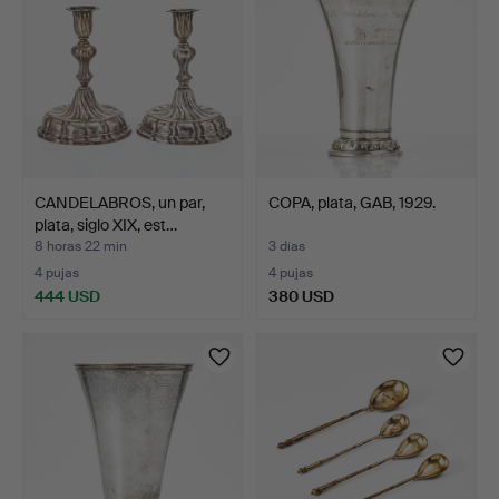
CANDELABROS, un par,
COPA, plata, GAB, 1929.
plata, siglo XIX, est…
8 horas 22 min
3 días
4 pujas
4 pujas
444 USD
380 USD