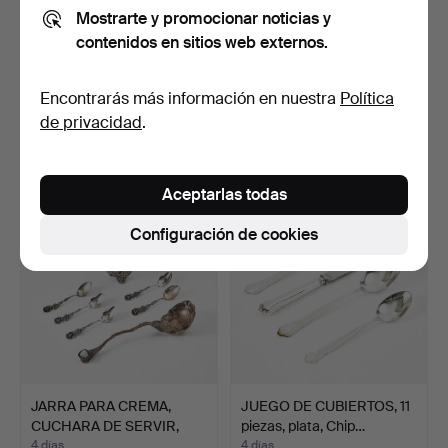
Mostrarte y promocionar noticias y
contenidos en sitios web externos.
SALERO, PIMENTERO y
CUCHARAS, 21 uds., plata,
AZUCARERO, 3 piezas, p…
siglo XX, modelo…
Encontrarás más información en nuestra
Política
3 días
4 días
de privacidad
.
Estimación
Estimación
211 USD
633 USD
Aceptarlas todas
Configuración de cookies
JARRA PARA CREMA,
JUEGO DE CUBIERTOS, 11
CUCHARA DE SERVIR,
piezas, plata, Chip…
CUCHA…
4 días
4 días