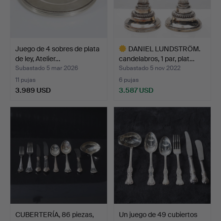
Juego de 4 sobres de plata
DANIEL LUNDSTRÖM.
de ley, Atelier…
candelabros, 1 par, plat…
Subastado 5 mar 2026
Subastado 5 nov 2022
11 pujas
6 pujas
3.989 USD
3.587 USD
Lote
seleccionado
CUBERTERÍA, 86 piezas,
Un juego de 49 cubiertos