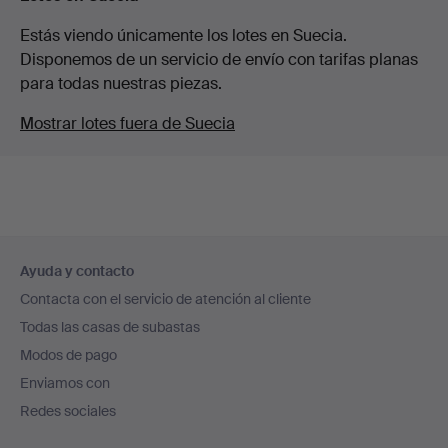
Estás viendo únicamente los lotes en Suecia.
Disponemos de un servicio de envío con tarifas planas
para todas nuestras piezas.
Mostrar lotes fuera de Suecia
Navegación
Ayuda y contacto
en
Contacta con el servicio de atención al cliente
el
Todas las casas de subastas
pie
Modos de pago
de
Enviamos con
página
Redes sociales