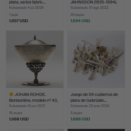
plata, varios fabric…
JAHNSSON (1935-1994).
Tetera, …
Subastado 4 jul 2026
Subastado 31 ago 2022
1 puja
34 pujas
1.697 USD
1.694 USD
Lote
Lote
seleccionado
seleccionado
JOHAN ROHDE.
Juego de 59 cubiertos de
Bonbonière, modelo nº 43,
plata de Gebrüder…
pla…
Subastado 14 jun 2021
Subastado 23 ene 2024
18 pujas
5 pujas
1.688 USD
1.688 USD
Lote