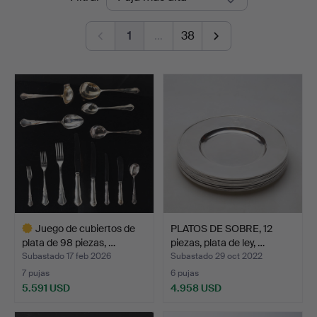
de
Nyköping
1
…
38
remate
Juego de cubiertos de
PLATOS DE SOBRE, 12
plata de 98 piezas, …
piezas, plata de ley, …
Subastado 17 feb 2026
Subastado 29 oct 2022
7 pujas
6 pujas
5.591 USD
4.958 USD
Lote