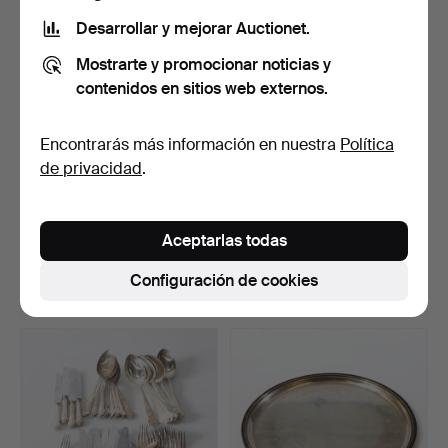
Desarrollar y mejorar Auctionet.
Mostrarte y promocionar noticias y
contenidos en sitios web externos.
Encontrarás más información en nuestra
Política
de privacidad
.
WIWEN NILSSON.
CHATARRA DE PLATA, en
cuencos, 1 par, plata de le…
su mayoría cubiertos…
Aceptarlas todas
Subastado 16 nov 2022
Subastado 4 may 2024
22 pujas
10 pujas
Configuración de cookies
1.899 USD
1.899 USD