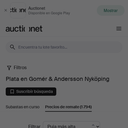
Auctionet
Mostrar
Cerrar
Disponible en Google Play
Auctionet.com
Filtros
Plata
Plata en Gomér & Andersson Nyköping
en
Suscribir búsqueda
Gomér
Subastas en curso
Precios de remate
(1 794)
&
Andersson
Precios
Filtrar