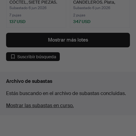
CÓCTEL, SIETE PIEZAS.
CANDELEROS. Plata,
A…
cand…
Subastado 6 jun 2026
Subastado 6 jun 2026
7 pujas
2 pujas
137 USD
347 USD
Mostrar más lotes
Suscribir búsqueda
Archivo de subastas
Estás buscando en el archivo de subastas concluidas.
Mostrar las subastas en curso.