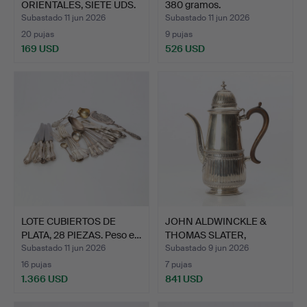
ORIENTALES, SIETE UDS.
380 gramos.
Me…
Subastado 11 jun 2026
Subastado 11 jun 2026
20 pujas
9 pujas
169 USD
526 USD
LOTE CUBIERTOS DE
JOHN ALDWINCKLE &
PLATA, 28 PIEZAS. Peso e…
THOMAS SLATER,
CAFETERA.…
Subastado 11 jun 2026
Subastado 9 jun 2026
16 pujas
7 pujas
1.366 USD
841 USD