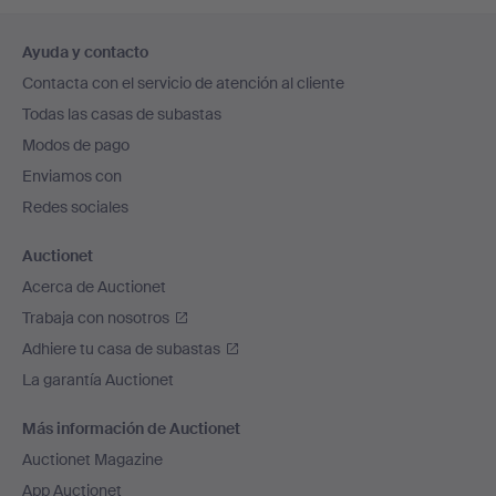
Navegación
Ayuda y contacto
en
Contacta con el servicio de atención al cliente
el
Todas las casas de subastas
pie
Modos de pago
de
Enviamos con
página
Redes sociales
Auctionet
Acerca de Auctionet
Trabaja con nosotros
Adhiere tu casa de subastas
La garantía Auctionet
Más información de Auctionet
Auctionet Magazine
App Auctionet