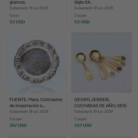
gramos.
Siglo XX.
Subastado 19 jun 2026
Subastado 19 jun 2026
1 puja
2 pujas
53 USD
53 USD
FUENTE. Plata. Contrastes
GEORG JENSEN,
de importación s…
CUCHARAS DE AÑO, SEIS
UDS. P…
Subastado 19 jun 2026
Subastado 19 jun 2026
3 pujas
2 pujas
267 USD
337 USD