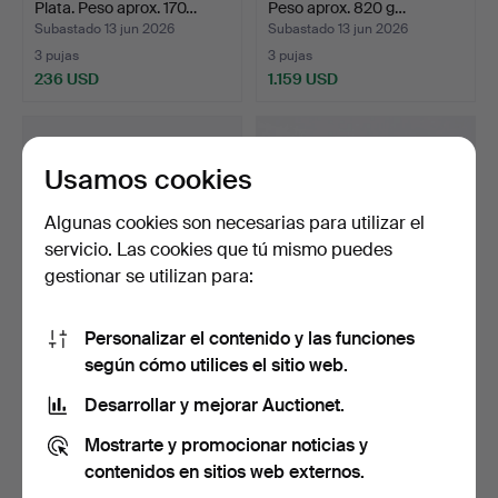
Plata. Peso aprox. 170…
Peso aprox. 820 g…
Subastado 13 jun 2026
Subastado 13 jun 2026
3 pujas
3 pujas
236 USD
1.159 USD
Usamos cookies
Algunas cookies son necesarias para utilizar el
servicio. Las cookies que tú mismo puedes
gestionar se utilizan para:
Personalizar el contenido y las funciones
FUENTE. Plata. Contrastes
ROSENHOLM,
según cómo utilices el sitio web.
de importación s…
CUCHARILLAS DE TÉ, 12
UDS. Plat…
Subastado 13 jun 2026
Subastado 13 jun 2026
Desarrollar y mejorar Auctionet.
5 pujas
6 pujas
Mostrarte y promocionar noticias y
517 USD
254 USD
contenidos en sitios web externos.