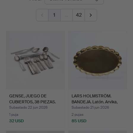
de
Auktionsverk
1
…
42
remate
GENSE, JUEGO DE
LARS HOLMSTRÖM.
CUBIERTOS, 38 PIEZAS.
BANDEJA. Latón. Arvika,
Acer…
se…
Subastado 22 jun 2026
Subastado 21 jun 2026
1 puja
2 pujas
32 USD
85 USD