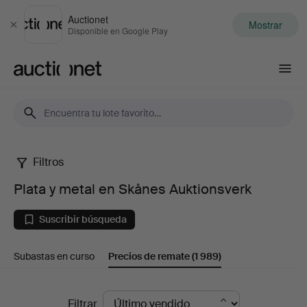
Auctionet
Mostrar
Cerrar
Disponible en Google Play
Auctionet.com
Filtros
Plata
Plata y metal en Skånes Auktionsverk
y
Suscribir búsqueda
metal
Subastas en curso
Precios de remate
(1 989)
en
Skånes
Precios
Filtrar