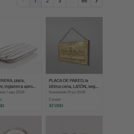
1
2
3
…
86
RERA, plata,
PLACA DE PARED, la
r, Inglaterra apro…
última cena, LATÓN, seg…
ado 1 ago 2026
Subastado 31 jul 2026
s
2 pujas
SD
37 USD