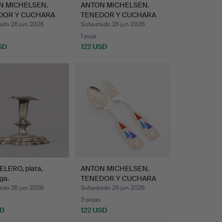
N MICHELSEN.
ANTON MICHELSEN.
DOR Y CUCHARA
TENEDOR Y CUCHARA
VI…
DE NAVI…
ado 26 jun 2026
Subastado 26 jun 2026
1 puja
SD
122 USD
LERO, plata,
ANTON MICHELSEN.
ga.
TENEDOR Y CUCHARA
DE NAVI…
ado 26 jun 2026
Subastado 26 jun 2026
3 pujas
SD
122 USD