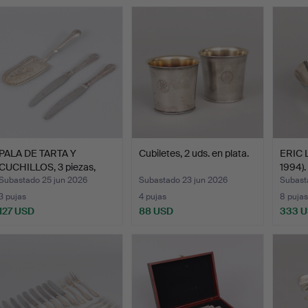
PALA DE TARTA Y
Cubiletes, 2 uds. en plata.
ERIC 
CUCHILLOS, 3 piezas,
1994)
Plata…
p…
Subastado 25 jun 2026
Subastado 23 jun 2026
Subast
3 pujas
4 pujas
8 pujas
127 USD
88 USD
333 