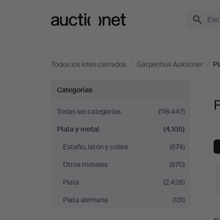
Auctionet.com
Todos los lotes cerrados
/
Garpenhus Auktioner
/
Pl
Plata
Categorías
P
y
Todas las categorías
(118.447)
Plata y metal
(4.105)
metal
Estaño, latón y cobre
(674)
en
Otros metales
(870)
Garpenhus
Plata
(2.428)
Plata alemana
(131)
Auktioner
P