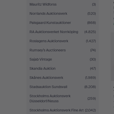
Mauritz Widforss
(3)
Norrlands Auktionsverk
(520)
Palsgaard Kunstauktioner
(868)
RA Auktionsverket Norrköping
(4.825)
Roslagens Auktionsverk
(1.427)
Rumsey’s Auctioneers
(74)
Sajab Vintage
(30)
Skandia Auktion
(47)
Skånes Auktionsverk
(1.989)
Stadsauktion Sundsvall
(8.208)
Stockholms Auktionsverk
(259)
Düsseldorf/Neuss
Stockholms Auktionsverk Fine Art
(2.042)