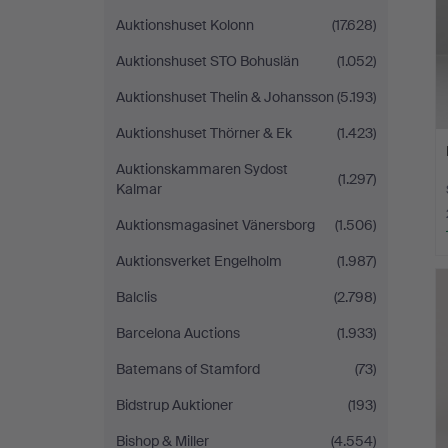
Auktionshuset Kolonn
(17.628)
Auktionshuset STO Bohuslän
(1.052)
Auktionshuset Thelin & Johansson
(5.193)
Auktionshuset Thörner & Ek
(1.423)
Auktionskammaren Sydost
(1.297)
Kalmar
Auktionsmagasinet Vänersborg
(1.506)
Auktionsverket Engelholm
(1.987)
Balclis
(2.798)
Barcelona Auctions
(1.933)
Batemans of Stamford
(73)
Bidstrup Auktioner
(193)
Bishop & Miller
(4.554)