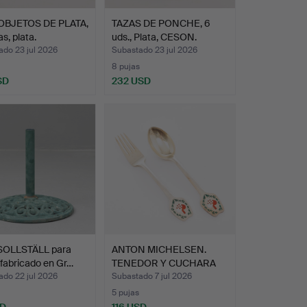
OBJETOS DE PLATA,
TAZAS DE PONCHE, 6
s, plata.
uds., Plata, CESON.
ado 23 jul 2026
Subastado 23 jul 2026
8 pujas
SD
232 USD
OLLSTÄLL para
ANTON MICHELSEN.
, fabricado en Gr…
TENEDOR Y CUCHARA
DE NAVI…
ado 22 jul 2026
Subastado 7 jul 2026
5 pujas
SD
116 USD