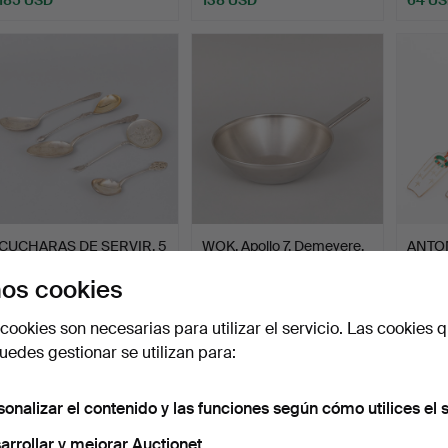
CUCHARAS DE SERVIR, 5
WOK, Apollo 7, Demeyere.
ANTO
uds., Plata, Dinamar…
TENE
os cookies
DE NA
Subastado 5 jul 2026
Subastado 30 jun 2026
Subast
1 puja
7 pujas
3 pujas
cookies son necesarias para utilizar el servicio. Las cookies q
317 USD
80 USD
106 U
edes gestionar se utilizan para:
sonalizar el contenido y las funciones según cómo utilices el s
arrollar y mejorar Auctionet.