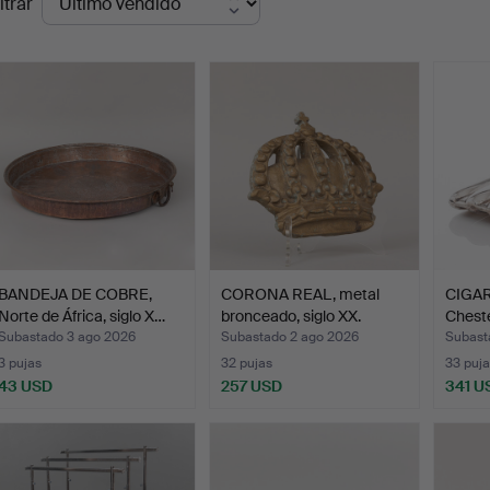
ltrar
de
emate
BANDEJA DE COBRE,
CORONA REAL, metal
CIGAR
Norte de África, siglo X…
bronceado, siglo XX.
Cheste
Subastado 3 ago 2026
Subastado 2 ago 2026
Subast
3 pujas
32 pujas
33 puja
43 USD
257 USD
341 U