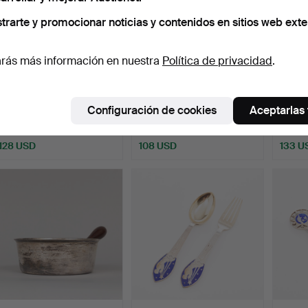
trarte y promocionar noticias y contenidos en sitios web exte
rás más información en nuestra
Política de privacidad
.
ANTON MICHELSEN.
ANTON MICHELSEN.
ANTO
TENEDOR Y CUCHARA
TENEDOR Y CUCHARA
TENE
Configuración de cookies
Aceptarlas
DE NAVI…
DE NAVI…
DE NA
Subastado 26 jun 2026
Subastado 26 jun 2026
Subast
4 pujas
3 pujas
3 pujas
128 USD
108 USD
133 U