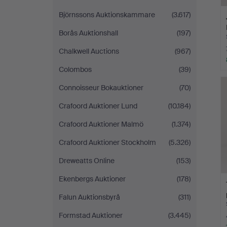
Björnssons Auktionskammare
(3.617)
Borås Auktionshall
(197)
Chalkwell Auctions
(967)
Colombos
(39)
Connoisseur Bokauktioner
(70)
Crafoord Auktioner Lund
(10.184)
Crafoord Auktioner Malmö
(1.374)
Crafoord Auktioner Stockholm
(5.326)
Dreweatts Online
(153)
Ekenbergs Auktioner
(178)
Falun Auktionsbyrå
(311)
Formstad Auktioner
(3.445)