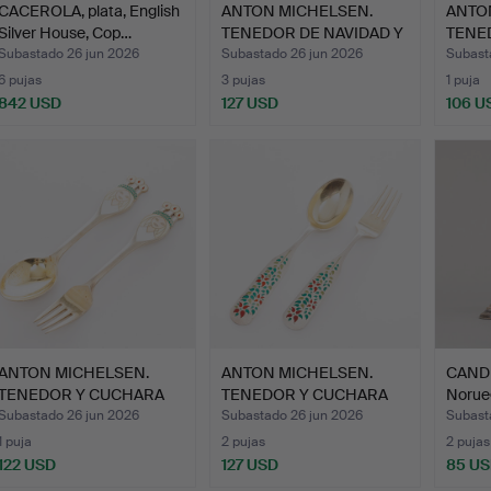
CACEROLA, plata, English
ANTON MICHELSEN.
ANTO
Silver House, Cop…
TENEDOR DE NAVIDAD Y
TENE
CUCH…
DE NA
Subastado 26 jun 2026
Subastado 26 jun 2026
Subast
6 pujas
3 pujas
1 puja
842 USD
127 USD
106 U
ANTON MICHELSEN.
ANTON MICHELSEN.
CANDE
TENEDOR Y CUCHARA
TENEDOR Y CUCHARA
Norue
DE NAVI…
DE NAVI…
Subastado 26 jun 2026
Subastado 26 jun 2026
Subast
1 puja
2 pujas
2 pujas
122 USD
127 USD
85 U