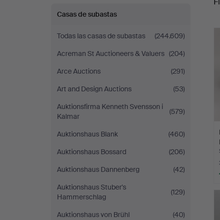
Fi
Casas de subastas
r
Todas las casas de subastas
(244.609)
Acreman St Auctioneers & Valuers
(204)
Arce Auctions
(291)
Art and Design Auctions
(53)
Auktionsfirma Kenneth Svensson i
(579)
Kalmar
Auktionshaus Blank
(460)
Auktionshaus Bossard
(206)
Auktionshaus Dannenberg
(42)
Auktionshaus Stuber's
(129)
Hammerschlag
Auktionshaus von Brühl
(40)