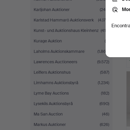
Mos
Karljohan Auktioner
(249)
Karlstad Hammarö Auktionsverk
(4.170)
Encontra
Kunst- und Auktionshaus Kleinhenz
(419)
Kurage Auktion
(6)
Laholms Auktionskammare
(1.862)
Lawrences Auctioneers
(9.572)
Leiflers Auktionshus
(587)
Limhamns Auktionsbyrå
(1.234)
Lyme Bay Auctions
(182)
Lysekils Auktionsbyrå
(690)
Ma San Auction
(46)
Markus Auktioner
(626)