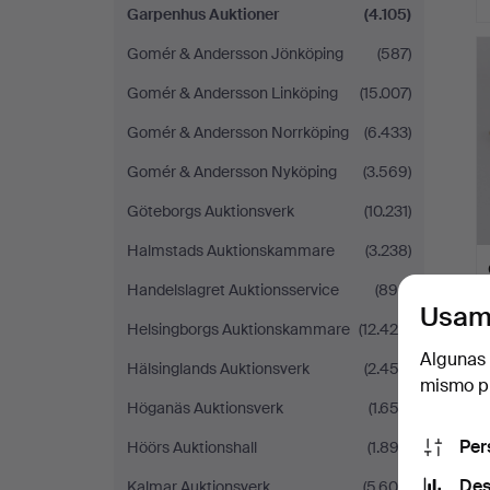
Garpenhus Auktioner
(4.105)
Gomér & Andersson Jönköping
(587)
Gomér & Andersson Linköping
(15.007)
Gomér & Andersson Norrköping
(6.433)
Gomér & Andersson Nyköping
(3.569)
Göteborgs Auktionsverk
(10.231)
Halmstads Auktionskammare
(3.238)
Handelslagret Auktionsservice
(894)
Usam
Helsingborgs Auktionskammare
(12.425)
Algunas 
Hälsinglands Auktionsverk
(2.452)
mismo pu
Höganäs Auktionsverk
(1.653)
Per
Höörs Auktionshall
(1.892)
Des
Kalmar Auktionsverk
(5.609)