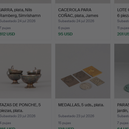
JARRA, plata, Nils
CACEROLA PARA
LOTE 
Ramberg, Simrishamn
COÑAC, plata, James
6 pieza
183…
Goodwin,…
Subastado 24 jul 2026
Subastado 24 jul 2026
Subast
7 pujas
6 pujas
11 pujas
812 USD
95 USD
201 U
TAZAS DE PONCHE, 5
MEDALLAS, 5 uds., plata.
PARAS
piezas, plata.
jardín
Subastado 23 jul 2026
Subastado 23 jul 2026
Subast
4 pujas
15 pujas
7 pujas
185 USD
138 USD
64 U