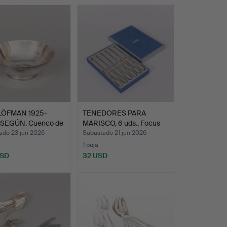
LÖFMAN 1925-
TENEDORES PARA
. SEGÚN. Cuenco de
MARISCO, 6 uds., Focus
stee…
ado 23 jun 2026
Subastado 21 jun 2026
1 puja
USD
32 USD