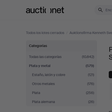
Auctionet.com
Todos los lotes cerrados
/
Auktionsfirma Kenneth Sve
Plata
Categorías
P
y
Todas las categorías
(10.842)
Plata y metal
(579)
metal
Estaño, latón y cobre
(121)
en
Otros metales
(176)
Auktionsfirma
Plata
(256)
Plata alemana
(26)
Kenneth
P