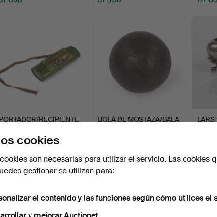
PORTADOR/RECIPIENTE
BOLA DE MOSTAZA/BALA
LARS 
INFANTIL, para recolec…
DE CAÑÓN, hierro.
con cu
os cookies
Subastado 25 may 2026
Subastado 22 may 2026
Subast
1 puja
1 puja
7 pujas
cookies son necesarias para utilizar el servicio. Las cookies q
32 USD
32 USD
128 U
edes gestionar se utilizan para:
sonalizar el contenido y las funciones según cómo utilices el s
arrollar y mejorar Auctionet.