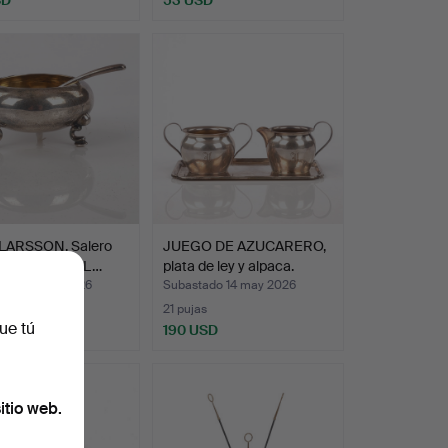
LARSSON. Salero
JUEGO DE AZUCARERO,
chara, plata, L…
plata de ley y alpaca.
ado 14 may 2026
Subastado 14 may 2026
21 pujas
ue tú
SD
190 USD
itio web.