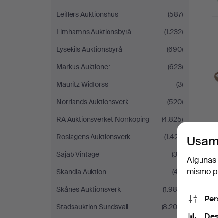
Leiflers Auktionshus
(587)
Limhamns Auktionsbyrå
(1.232)
Lysekils Auktionsbyrå
(690)
Markus Auktioner
(623)
Mauritz Widforss
(3)
Norrlands Auktionsverk
(520)
RA Auktionsverket Norrköping
(4.825)
Roslagens Auktionsverk
(1.427)
Usam
Sajab Vintage
(30)
Algunas 
mismo pu
Skandia Auktion
(47)
Skånes Auktionsverk
(1.989)
Per
Stadsauktion Sundsvall
(8.208)
Des