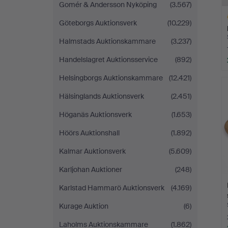
Gomér & Andersson Nyköping
(3.567)
Göteborgs Auktionsverk
(10.229)
Halmstads Auktionskammare
(3.237)
Handelslagret Auktionsservice
(892)
L
Helsingborgs Auktionskammare
(12.421)
s
Hälsinglands Auktionsverk
(2.451)
Höganäs Auktionsverk
(1.653)
Höörs Auktionshall
(1.892)
Kalmar Auktionsverk
(5.609)
Karljohan Auktioner
(248)
Karlstad Hammarö Auktionsverk
(4.169)
Kurage Auktion
(6)
Laholms Auktionskammare
(1.862)