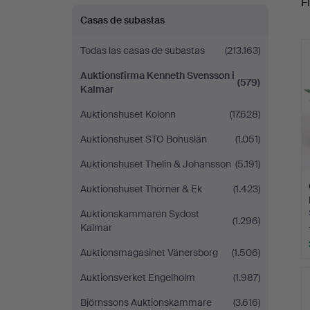
Fi
Svensson
Casas de subastas
r
i
Todas las casas de subastas
(213.163)
Kalmar
Auktionsfirma Kenneth Svensson i
(579)
Kalmar
Auktionshuset Kolonn
(17.628)
Auktionshuset STO Bohuslän
(1.051)
Auktionshuset Thelin & Johansson
(5.191)
Auktionshuset Thörner & Ek
(1.423)
Auktionskammaren Sydost
(1.296)
Kalmar
Auktionsmagasinet Vänersborg
(1.506)
Auktionsverket Engelholm
(1.987)
Björnssons Auktionskammare
(3.616)