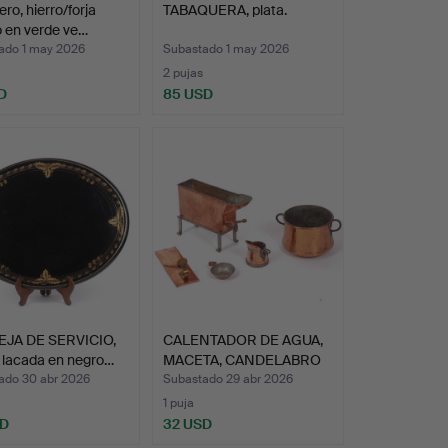
ero, hierro/forja
TABAQUERA, plata.
 en verde ve…
ado 1 may 2026
Subastado 1 may 2026
2 pujas
D
85 USD
JA DE SERVICIO,
CALENTADOR DE AGUA,
 lacada en negro…
MACETA, CANDELABRO
DE …
ado 30 abr 2026
Subastado 29 abr 2026
1 puja
SD
32 USD