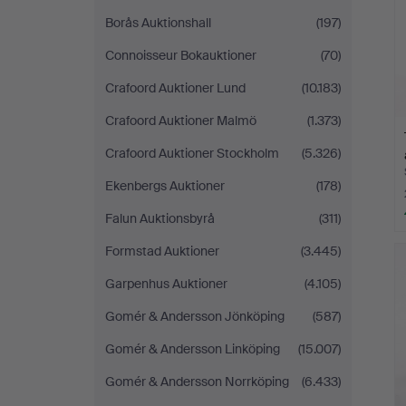
Borås Auktionshall
(197)
Connoisseur Bokauktioner
(70)
Crafoord Auktioner Lund
(10.183)
Crafoord Auktioner Malmö
(1.373)
Crafoord Auktioner Stockholm
(5.326)
Ekenbergs Auktioner
(178)
Falun Auktionsbyrå
(311)
Formstad Auktioner
(3.445)
Garpenhus Auktioner
(4.105)
Gomér & Andersson Jönköping
(587)
Gomér & Andersson Linköping
(15.007)
Gomér & Andersson Norrköping
(6.433)