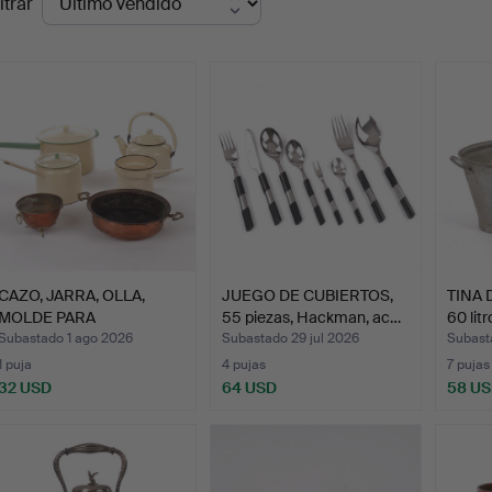
ltrar
de
emate
CAZO, JARRA, OLLA,
JUEGO DE CUBIERTOS,
TINA D
MOLDE PARA
55 piezas, Hackman, ac…
60 litr
BUÑUELOS. 6 …
Subastado 1 ago 2026
Subastado 29 jul 2026
Subast
1 puja
4 pujas
7 pujas
32 USD
64 USD
58 U