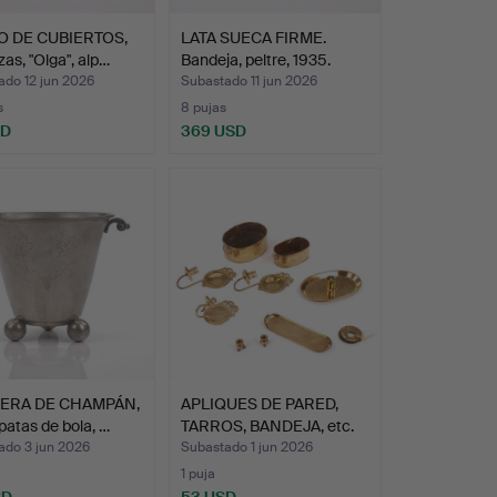
 DE CUBIERTOS,
LATA SUECA FIRME.
zas, "Olga", alp…
Bandeja, peltre, 1935.
ado 12 jun 2026
Subastado 11 jun 2026
s
8 pujas
SD
369 USD
TERA DE CHAMPÁN,
APLIQUES DE PARED,
patas de bola, …
TARROS, BANDEJA, etc.
1…
ado 3 jun 2026
Subastado 1 jun 2026
1 puja
SD
53 USD