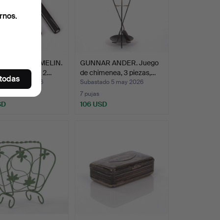
rnos.
E PERSSON-MELIN.
GUNNAR ANDER. Juego
de cubiertos, 2…
de chimenea, 3 piezas,…
 todas
ado 5 may 2026
Subastado 5 may 2026
7 pujas
SD
106 USD