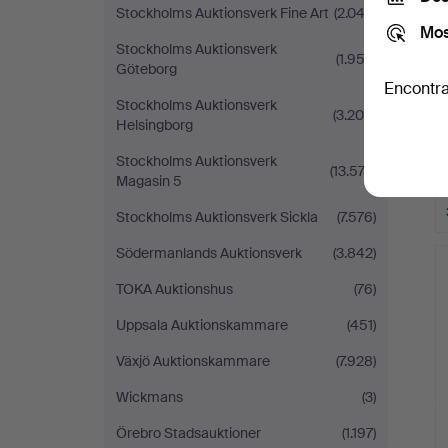
Stockholms Auktionsverk Fine Art
(2.042)
Mos
Stockholms Auktionsverk
(1.952)
Göteborg
Encontra
Stockholms Auktionsverk
(3.208)
Helsingborg
Stockholms Auktionsverk
(13.574)
Magasin 5
Stockholms Auktionsverk Sickla
(7.576)
Södermanlands Auktionsverk
(3.842)
TOKA Auktionshus
(76)
Uppsala Auktionskammare
(451)
Växjö Auktionskammare
(7.928)
Wickmans
(3)
Örebro Stadsauktioner
(1.197)