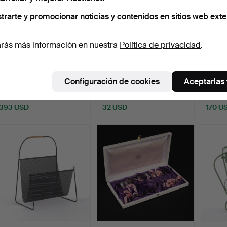
trarte y promocionar noticias y contenidos en sitios web exte
rás más información en nuestra
Política de privacidad
.
PLACAS, 12 uds., Volvo 50
JUEGO DE CUBIERTOS,
SIGN
años, plata de l…
37 piezas, acero inoxi…
Juego 
Configuración de cookies
Aceptarlas
Subastado 11 may 2026
Subastado 6 may 2026
Subast
18 pujas
1 puja
9 pujas
393 USD
32 USD
170 U