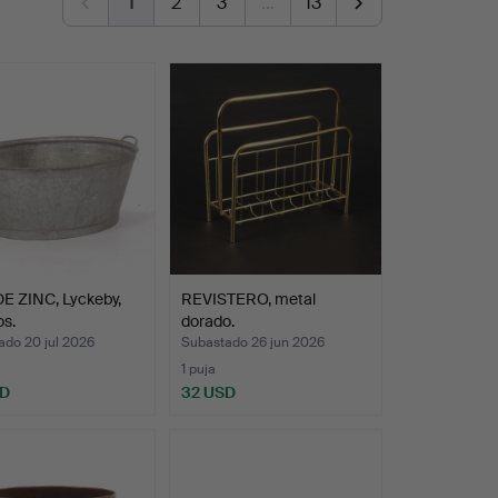
1
2
3
…
13
E ZINC, Lyckeby,
REVISTERO, metal
os.
dorado.
ado 20 jul 2026
Subastado 26 jun 2026
1 puja
SD
32 USD