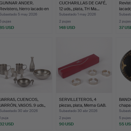
GUNNAR ANDER.
CUCHARILLAS DE CAFÉ,
Revist
Revistero, hierro lacado en
12 uds., plata, TH Ma…
lacado
…
Subastado 5 may 2026
Subastado 1 may 2026
Subast
5 pujas
2 pujas
2 pujas
85 USD
148 USD
37 US
JARRAS, CUENCOS,
SERVILLETEROS, 4
BANDE
JARRÓN, VASOS. 9 uds.,
piezas, plata, Mema GAB.
chapa
pe…
Subastado 30 abr 2026
Subastado 30 abr 2026
Subast
1 puja
2 pujas
5 pujas
32 USD
90 USD
55 U