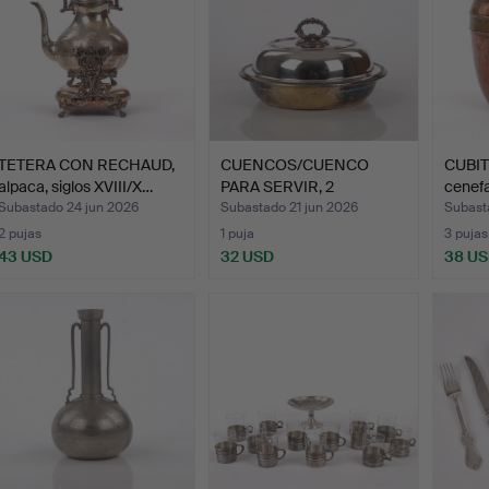
TETERA CON RECHAUD,
CUENCOS/CUENCO
CUBIT
alpaca, siglos XVIII/X…
PARA SERVIR, 2
cenefa
funciones, a…
Subastado 24 jun 2026
Subastado 21 jun 2026
Subast
2 pujas
1 puja
3 pujas
43 USD
32 USD
38 U