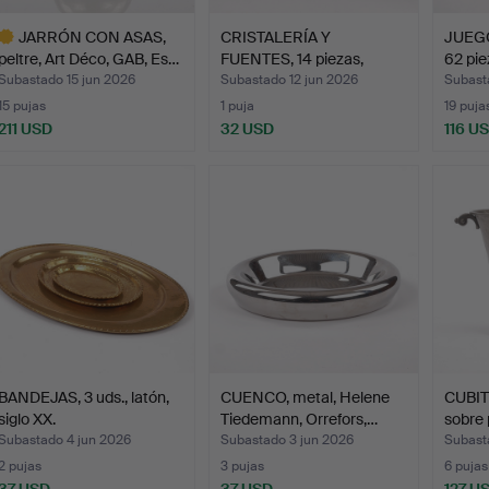
JARRÓN CON ASAS,
CRISTALERÍA Y
JUEGO
peltre, Art Déco, GAB, Es…
FUENTES, 14 piezas,
62 pie
peltre y…
Subastado 15 jun 2026
Subastado 12 jun 2026
Subast
15 pujas
1 puja
19 puja
211 USD
32 USD
116 U
ote
eleccionado
BANDEJAS, 3 uds., latón,
CUENCO, metal, Helene
CUBI
siglo XX.
Tiedemann, Orrefors,…
sobre 
Subastado 4 jun 2026
Subastado 3 jun 2026
Subast
2 pujas
3 pujas
6 pujas
37 USD
37 USD
127 U