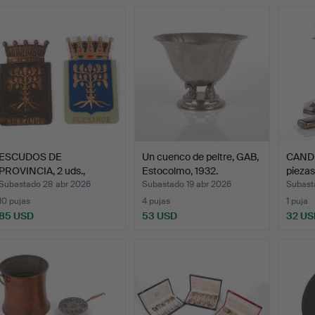
ESCUDOS DE
Un cuenco de peltre, GAB,
CANDE
PROVINCIA, 2 uds.,
Estocolmo, 1932.
piezas
"Blekinge", …
Subastado 28 abr 2026
Subastado 19 abr 2026
Subast
10 pujas
4 pujas
1 puja
85 USD
53 USD
32 US