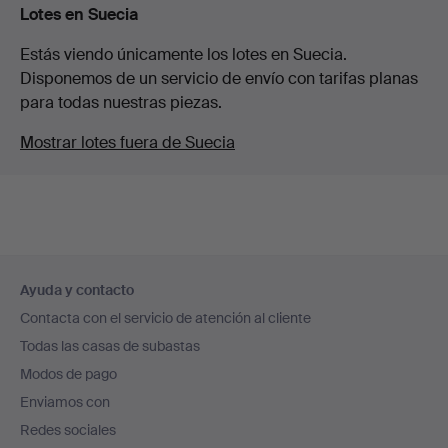
Lotes en Suecia
Estás viendo únicamente los lotes en Suecia.
Disponemos de un servicio de envío con tarifas planas
para todas nuestras piezas.
Mostrar lotes fuera de Suecia
Navegación
Ayuda y contacto
en
Contacta con el servicio de atención al cliente
el
Todas las casas de subastas
pie
Modos de pago
de
Enviamos con
página
Redes sociales