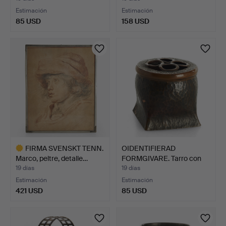
Estimación
Estimación
85 USD
158 USD
FIRMA SVENSKT TENN.
OIDENTIFIERAD
Marco, peltre, detalle…
FORMGIVARE. Tarro con
tapa c…
19 días
19 días
Estimación
Estimación
421 USD
85 USD
Lote
seleccionado