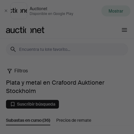
Auctionet
Mostrar
Cerrar
Disponible en Google Play
Auctionet.com
Filtros
Plata
Plata y metal en Crafoord Auktioner
y
Stockholm
metal
Suscribir búsqueda
en
Subastas en curso
(36)
Precios de remate
Crafoord