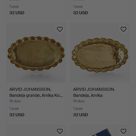
1 puja
1 puja
32 USD
32 USD
ARVID JOHANSSON.
ARVID JOHANSSON.
Bandeja grande, Arvika Ko…
Bandeja, Arvika
Konstsmid…
19 días
19 días
1 puja
1 puja
32 USD
32 USD