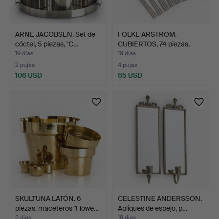
ARNE JACOBSEN. Set de
FOLKE ARSTRÖM.
cóctel, 5 piezas, "C…
CUBIERTOS, 74 piezas,
"THEB…
19 días
19 días
2 pujas
4 pujas
106 USD
85 USD
SKULTUNA LATÓN. 6
CELESTINE ANDERSSON.
piezas. maceteros "Flowe…
Apliques de espejo, p…
2 días
19 días