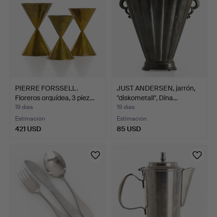
PIERRE FORSSELL.
JUST ANDERSEN, jarrón,
Floreros orquídea, 3 piez…
"diskometall", Dina…
19 días
19 días
Estimación
Estimación
421 USD
85 USD