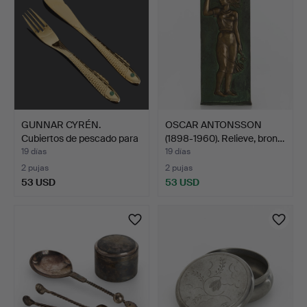
GUNNAR CYRÉN.
OSCAR ANTONSSON
Cubiertos de pescado para
(1898-1960). Relieve, bron…
6 …
19 días
19 días
2 pujas
2 pujas
53 USD
53 USD