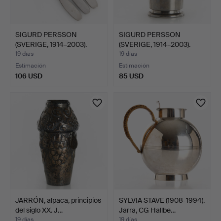
SIGURD PERSSON
SIGURD PERSSON
(SVERIGE, 1914–2003).
(SVERIGE, 1914–2003).
Cubie…
Cafet…
19 días
19 días
Estimación
Estimación
106 USD
85 USD
JARRÓN, alpaca, principios
SYLVIA STAVE (1908-1994).
del siglo XX. J…
Jarra, CG Hallbe…
19 días
19 días