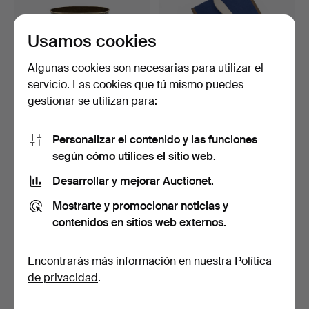
Usamos cookies
Algunas cookies son necesarias para utilizar el
servicio. Las cookies que tú mismo puedes
gestionar se utilizan para:
PAPELERAS/PARAGÜERO
GUNNAR CYRÉN.
Personalizar el contenido y las funciones
S, 3 uds., chapa litogr…
Cubiertos de pescado, 12
pie…
19 días
19 días
según cómo utilices el sitio web.
1 puja
1 puja
Desarrollar y mejorar Auctionet.
32 USD
32 USD
Mostrarte y promocionar noticias y
contenidos en sitios web externos.
Encontrarás más información en nuestra
Política
de privacidad
.