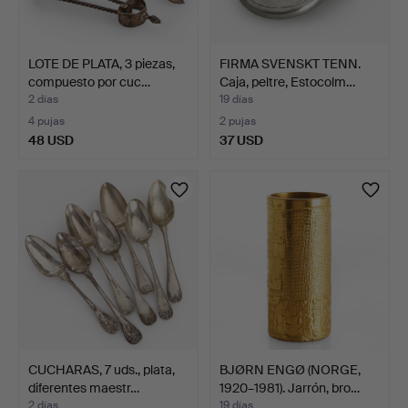
LOTE DE PLATA, 3 piezas,
FIRMA SVENSKT TENN.
compuesto por cuc…
Caja, peltre, Estocolm…
2 días
19 días
4 pujas
2 pujas
48 USD
37 USD
CUCHARAS, 7 uds., plata,
BJØRN ENGØ (NORGE,
diferentes maestr…
1920–1981). Jarrón, bro…
2 días
19 días