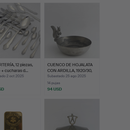
TERÍA, 12 piezas,
CUENCO DE HOJALATA
» + cucharas d…
CON ARDILLA, 1920/30,
J…
ado 2 oct 2025
Subastado 25 ago 2025
14 pujas
SD
94 USD