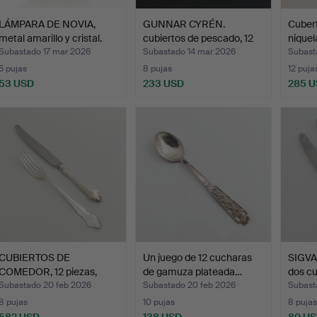
LÁMPARA DE NOVIA,
GUNNAR CYRÉN.
Cubert
metal amarillo y cristal.
cubiertos de pescado, 12
niquel
pie…
Subastado 17 mar 2026
Subastado 14 mar 2026
Subast
5 pujas
8 pujas
12 puja
53 USD
233 USD
285 
CUBIERTOS DE
Un juego de 12 cucharas
SIGV
COMEDOR, 12 piezas,
de gamuza plateada…
dos c
«Disa», p…
Subastado 20 feb 2026
Subastado 20 feb 2026
Subast
8 pujas
10 pujas
8 pujas
582 USD
138 USD
80 U