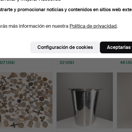
trarte y promocionar noticias y contenidos en sitios web exte
rás más información en nuestra
Política de privacidad
.
VIVIANNA TORUN
6 posavasos, peltre, Just
Candel
BÜLOW-HÜBE. cuchara
Andersen, Dinama…
Bersbo
Configuración de cookies
Aceptarlas
de plat…
Subastado 26 dic 2025
Subastado 25 dic 2025
Subast
13 pujas
1 puja
4 pujas
127 USD
32 USD
48 U