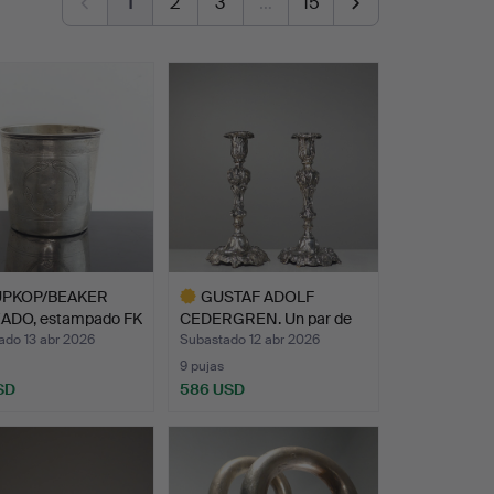
1
2
3
…
15
UPKOP/BEAKER
GUSTAF ADOLF
ADO, estampado FK
CEDERGREN. Un par de
candelab…
ado 13 abr 2026
Subastado 12 abr 2026
9 pujas
SD
586 USD
Lote
seleccionado