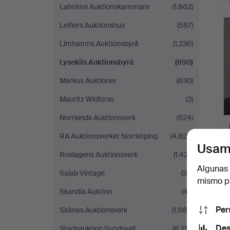
Laholms Auktionskammare
(1.862)
Leiflers Auktionshus
(587)
Limhamns Auktionsbyrå
(1.236)
Lysekils Auktionsbyrå
(690)
Markus Auktioner
(630)
Mauritz Widforss
(3)
Norrlands Auktionsverk
(524)
RA Auktionsverket Norrköping
(4.824)
Usam
Roslagens Auktionsverk
(1.427)
Algunas 
Sajab Vintage
(30)
mismo pu
Skandia Auktion
(47)
Per
Skånes Auktionsverk
(1.989)
Des
Stadsauktion Sundsvall
(8.210)