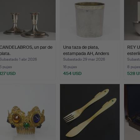
CANDELABROS, un par de
Una taza de plata,
REY U
plata.
estampada AH, Anders
esterl
Ha…
Subastado 1 abr 2026
Subastado 29 mar 2026
Subast
5 pujas
16 pujas
8 pujas
127 USD
454 USD
528 