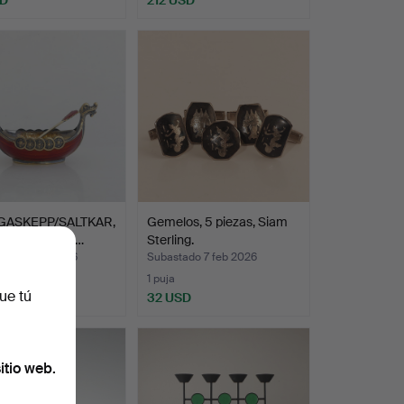
GASKEPP/SALTKAR,
Gemelos, 5 piezas, Siam
de ley, Norueg…
Sterling.
ado 13 feb 2026
Subastado 7 feb 2026
1 puja
ue tú
D
32 USD
itio web.