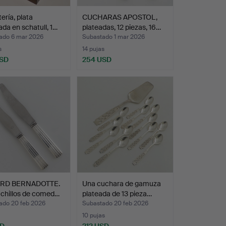
ería, plata
CUCHARAS APOSTOL,
ada en schatull, 1…
plateadas, 12 piezas, 16…
ado 6 mar 2026
Subastado 1 mar 2026
s
14 pujas
USD
254 USD
ARD BERNADOTTE.
Una cuchara de gamuza
uchillos de comed…
plateada de 13 pieza…
ado 20 feb 2026
Subastado 20 feb 2026
10 pujas
SD
212 USD