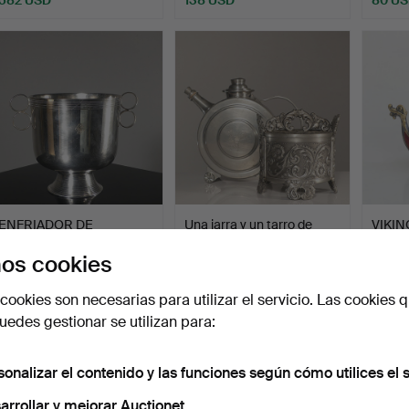
ENFRIADOR DE
Una jarra y un tarro de
VIKIN
CHAMPÁN, plata
hojalata, Noruega.
plata 
os cookies
niquelada, C G…
Subastado 14 feb 2026
Subastado 13 feb 2026
Subast
6 pujas
1 puja
8 pujas
cookies son necesarias para utilizar el servicio. Las cookies q
85 USD
32 USD
61 US
edes gestionar se utilizan para:
sonalizar el contenido y las funciones según cómo utilices el s
arrollar y mejorar Auctionet.