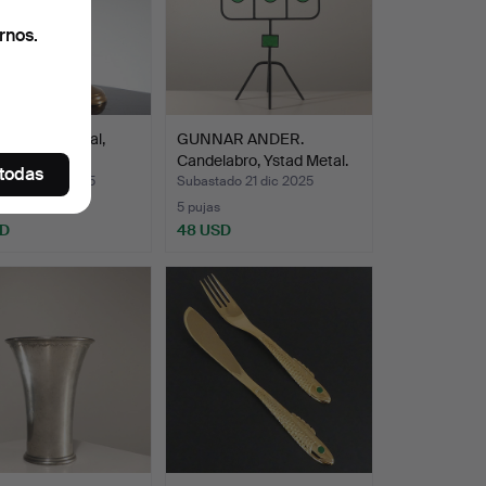
rnos.
abros, mineral,
GUNNAR ANDER.
 1978.
Candelabro, Ystad Metal.
 todas
ado 25 dic 2025
Subastado 21 dic 2025
5 pujas
SD
48 USD