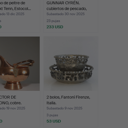
o de peltre de
GUNNAR CYRÉN.
t Tenn, Estocol…
cubiertos de pescado,
acero …
ado 13 dic 2025
Subastado 30 nov 2025
s
23 pujas
D
233 USD
CTOR DE
2 bolos, Fantoni Firenze,
NO, cobre.
Italia.
ado 19 nov 2025
Subastado 9 nov 2025
3 pujas
D
53 USD