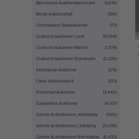
Björnssons Auktionskammare
(3.619)
Borås Auktionshall
(196)
Connoisseur Bokauktioner
(70)
Crafoord Auktioner Lund
(10.184)
Crafoord Auktioner Malmö
(1.378)
Crafoord Auktioner Stockholm
(5.326)
Ekenbergs Auktioner
(178)
Falun Auktionsbyrå
(313)
Formstad Auktioner
(3.445)
Garpenhus Auktioner
(4.107)
Gomér & Andersson Jönköping
(595)
Gomér & Andersson Linköping
(15.016)
Gomér & Andersson Norrköping
(6.433)