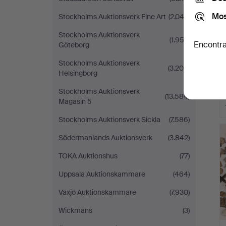
Mos
Stockholms Auktionsverk Fine Art
(2.042)
Stockholms Auktionsverk
(1.953)
Encontra
Göteborg
Stockholms Auktionsverk
(3.209)
Helsingborg
Stockholms Auktionsverk
(13.584)
Magasin 5
Stockholms Auktionsverk Sickla
(7.586)
Södermanlands Auktionsverk
(3.842)
TOKA Auktionshus
(77)
Uppsala Auktionskammare
(464)
Växjö Auktionskammare
(7.930)
Wickmans
(3)