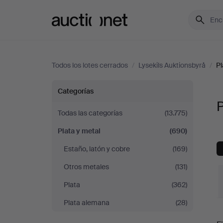
Auctionet.com
Todos los lotes cerrados
/
Lysekils Auktionsbyrå
/
Pl
Plata
Categorías
P
y
Todas las categorías
(13.775)
Plata y metal
(690)
metal
Estaño, latón y cobre
(169)
en
Otros metales
(131)
Lysekils
Plata
(362)
Plata alemana
(28)
Auktionsbyrå
P