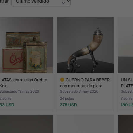
ltrar
de
emate
LATAS, entre ellas Örebro
CUERNO PARA BEBER
UN S
Kex.
con monturas de plata
PLATE
de…
Fr…
Subastado 13 may 2026
Subastado 3 may 2026
Subast
2 pujas
24 pujas
7 pujas
53 USD
378 USD
180 U
Lote
seleccionado