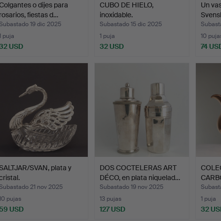
Colgantes o dijes para
CUBO DE HIELO,
Un vas
rosarios, fiestas d…
inoxidable.
Svensk
Subastado 19 dic 2025
Subastado 15 dic 2025
Subast
1 puja
1 puja
10 puja
32 USD
32 USD
74 US
SALTJAR/SVAN, plata y
DOS COCTELERAS ART
COLE
cristal.
DÉCO, en plata niquelad…
CARBO
Subastado 21 nov 2025
Subastado 19 nov 2025
Subast
10 pujas
13 pujas
1 puja
59 USD
127 USD
32 US