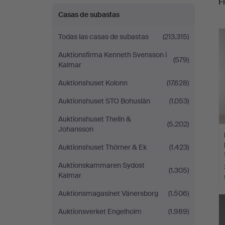
Fi
Casas de subastas
r
Todas las casas de subastas
(213.315)
Auktionsfirma Kenneth Svensson i
(579)
Kalmar
Auktionshuset Kolonn
(17.628)
Auktionshuset STO Bohuslän
(1.053)
Auktionshuset Thelin &
(5.202)
Johansson
Auktionshuset Thörner & Ek
(1.423)
Auktionskammaren Sydost
(1.305)
Kalmar
Auktionsmagasinet Vänersborg
(1.506)
Auktionsverket Engelholm
(1.989)