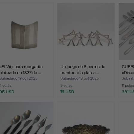
«ELVA» para margarita
Un juego de 8 perros de
CUBER
plateada en 1837 de …
mantequilla platea…
«Disa
Subastado 19 oct 2025
Subastado 18 oct 2025
Subast
4 pujas
9 pujas
11 pujas
95 USD
74 USD
381 U