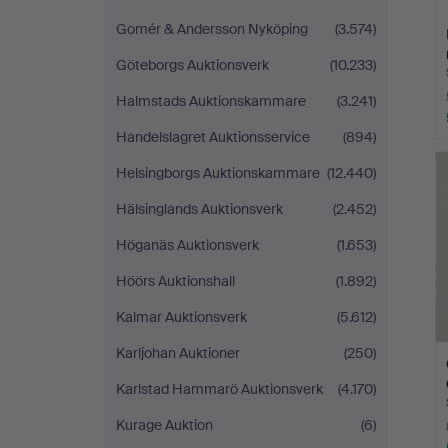
Gomér & Andersson Nyköping
(3.574)
Göteborgs Auktionsverk
(10.233)
Halmstads Auktionskammare
(3.241)
Handelslagret Auktionsservice
(894)
Helsingborgs Auktionskammare
(12.440)
Hälsinglands Auktionsverk
(2.452)
Höganäs Auktionsverk
(1.653)
Höörs Auktionshall
(1.892)
Kalmar Auktionsverk
(5.612)
Karljohan Auktioner
(250)
Karlstad Hammarö Auktionsverk
(4.170)
Kurage Auktion
(6)