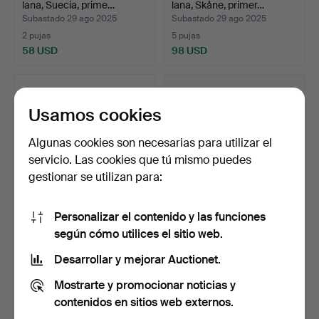
lana, Suecia, prime…
lana, Skåne, primer…
Subastado 29 ago 2025
Subastado 29 ago 2025
2 pujas
5 pujas
58 USD
98 USD
Usamos cookies
Algunas cookies son necesarias para utilizar el
servicio. Las cookies que tú mismo puedes
gestionar se utilizan para:
Personalizar el contenido y las funciones
TEXTILES, 3 dlr, Suecia,
TEXTILES, 4 dlr, Suecia,
según cómo utilices el sitio web.
primera mitad del…
primera mitad del…
Subastado 2 ago 2025
Subastado 2 ago 2025
Desarrollar y mejorar Auctionet.
9 pujas
15 pujas
Mostrarte y promocionar noticias y
74 USD
137 USD
contenidos en sitios web externos.