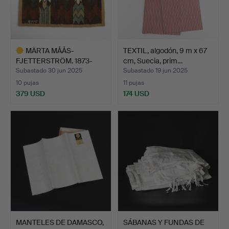
MÄRTA MÅÅS-
TEXTIL, algodón, 9 m x 67
FJETTERSTRÖM. 1873-
cm, Suecia, prim…
1941. Tejido…
Subastado 30 jun 2025
Subastado 19 jun 2025
10 pujas
11 pujas
379 USD
174 USD
Lote
seleccionado
MANTELES DE DAMASCO,
SÁBANAS Y FUNDAS DE