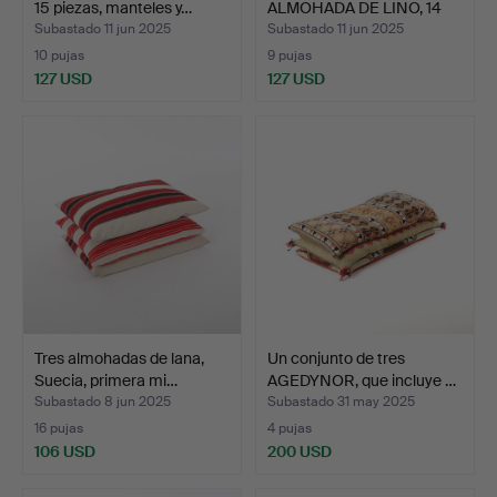
15 piezas, manteles y…
ALMOHADA DE LINO, 14
p…
Subastado 11 jun 2025
Subastado 11 jun 2025
10 pujas
9 pujas
127 USD
127 USD
Tres almohadas de lana,
Un conjunto de tres
Suecia, primera mi…
AGEDYNOR, que incluye …
Subastado 8 jun 2025
Subastado 31 may 2025
16 pujas
4 pujas
106 USD
200 USD