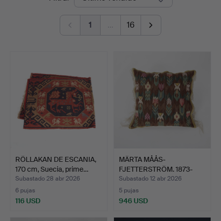
de
1
…
16
remate
RÖLLAKAN DE ESCANIA,
MÄRTA MÅÅS-
170 cm, Suecia, prime…
FJETTERSTRÖM. 1873-
1941. Cojín …
Subastado 28 abr 2026
Subastado 12 abr 2026
6 pujas
5 pujas
116 USD
946 USD