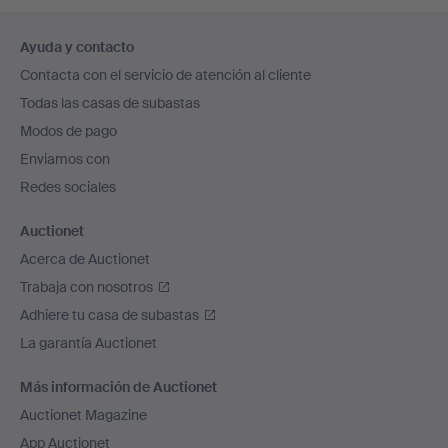
Navegación
Ayuda y contacto
en
Contacta con el servicio de atención al cliente
el
Todas las casas de subastas
pie
Modos de pago
de
Enviamos con
página
Redes sociales
Auctionet
Acerca de Auctionet
Trabaja con nosotros
Adhiere tu casa de subastas
La garantía Auctionet
Más información de Auctionet
Auctionet Magazine
App Auctionet