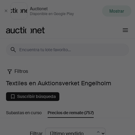
Auctionet
Mostrar
Cerrar
Disponible en Google Play
Auctionet.com
Filtros
Textiles
Textiles en Auktionsverket Engelholm
en
Suscribir búsqueda
Auktionsverket
Subastas en curso
Precios de remate
(757)
Engelholm
Precios
Filtrar