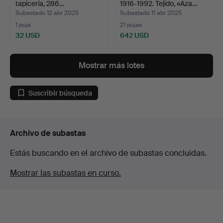
tapicería, 286…
1916-1992. Tejido, «Aza…
Subastado 12 abr 2025
Subastado 11 abr 2025
1 puja
21 pujas
32 USD
642 USD
Lote
seleccionado
Mostrar más lotes
Suscribir búsqueda
Archivo de subastas
Estás buscando en el archivo de subastas concluidas.
Mostrar las subastas en curso.