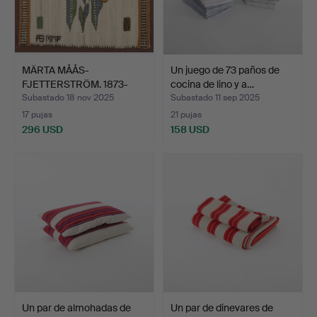
MÄRTA MÅÅS-
Un juego de 73 paños de
FJETTERSTRÖM. 1873-
cocina de lino y a…
1941, Tejido…
Subastado 18 nov 2025
Subastado 11 sep 2025
17 pujas
21 pujas
296 USD
158 USD
Un par de almohadas de
Un par de dinevares de