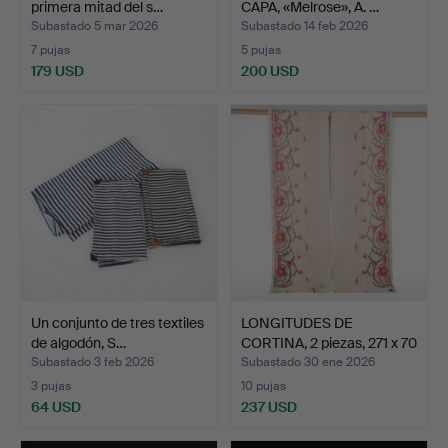
primera mitad del s…
CAPA, «Melrose», A. …
Subastado 5 mar 2026
Subastado 14 feb 2026
7 pujas
5 pujas
179 USD
200 USD
Un conjunto de tres textiles
LONGITUDES DE
de algodón, S…
CORTINA, 2 piezas, 271 x 70
…
Subastado 3 feb 2026
Subastado 30 ene 2026
3 pujas
10 pujas
64 USD
237 USD