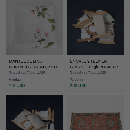
MANTEL DE LINO
ENCAJE Y TELA EN
BORDADO A MANO, 230 x
BLANCO, longitud total de…
140 c…
Subastado 11 abr 2026
Subastado 11 abr 2026
5 pujas
10 pujas
148 USD
263 USD