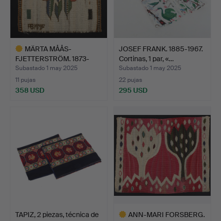
MÄRTA MÅÅS-
JOSEF FRANK. 1885-1967.
FJETTERSTRÖM. 1873-
Cortinas, 1 par, «…
1941, Tejido…
Subastado 1 may 2025
Subastado 1 may 2025
11 pujas
22 pujas
358 USD
295 USD
Lote
seleccionado
TAPIZ, 2 piezas, técnica de
ANN-MARI FORSBERG.