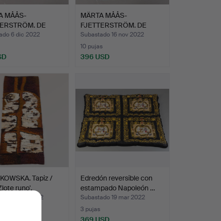
A MÅÅS-
MÄRTA MÅÅS-
TERSTRÖM. DE
FJETTERSTRÖM. DE
ejiendo …
MMF. Tejiendo …
ado 6 dic 2022
Subastado 16 nov 2022
10 pujas
SD
396 USD
KOWSKA. Tapiz /
Edredón reversible con
Zlote runo'.
estampado Napoleón …
ado 12 sep 2022
Subastado 19 mar 2022
3 pujas
D
369 USD