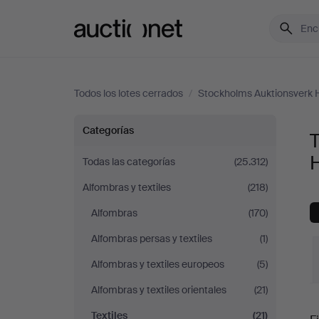
Auctionet.com
Todos los lotes cerrados
/
Stockholms Auktionsverk
Textiles
Categorías
T
en
Todas las categorías
(25.312)
Alfombras y textiles
(218)
Stockholms
Alfombras
(170)
Auktionsverk
Alfombras persas y textiles
(1)
Hamburg
Alfombras y textiles europeos
(5)
Alfombras y textiles orientales
(21)
P
Textiles
(21)