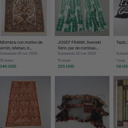
Alfombra con motivo de
JOSEF FRANK. Svenskt
Tapiz, 
jarrón, Isfahan, Ir…
Tenn. par de cortinas…
Subastado 25 nov 2025
Subastado 22 mar 2025
Subast
28 pujas
10 pujas
1 puja
346 USD
255 USD
58 U