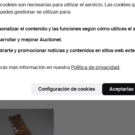
cookies son necesarias para utilizar el servicio. Las cookies q
edes gestionar se utilizan para:
sonalizar el contenido y las funciones según cómo utilices el s
arrollar y mejorar Auctionet.
trarte y promocionar noticias y contenidos en sitios web exte
rás más información en nuestra
Política de privacidad
.
Atelier Versace, cojín de
Abrigo de visón, Sag Mink,
Muest
asiento grande, …
Gr. 38/40.
Alema
Subastado 10 feb 2022
Subastado 14 dic 2021
Subast
Configuración de cookies
Aceptarlas
3 pujas
10 pujas
4 pujas
116 USD
323 USD
173 U