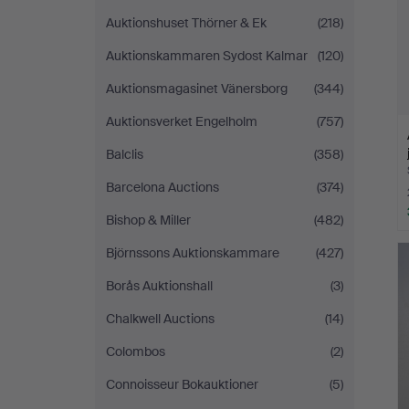
Auktionshuset Thörner & Ek
(218)
Auktionskammaren Sydost Kalmar
(120)
Auktionsmagasinet Vänersborg
(344)
Auktionsverket Engelholm
(757)
Balclis
(358)
Barcelona Auctions
(374)
Bishop & Miller
(482)
Björnssons Auktionskammare
(427)
Borås Auktionshall
(3)
Chalkwell Auctions
(14)
Colombos
(2)
Connoisseur Bokauktioner
(5)