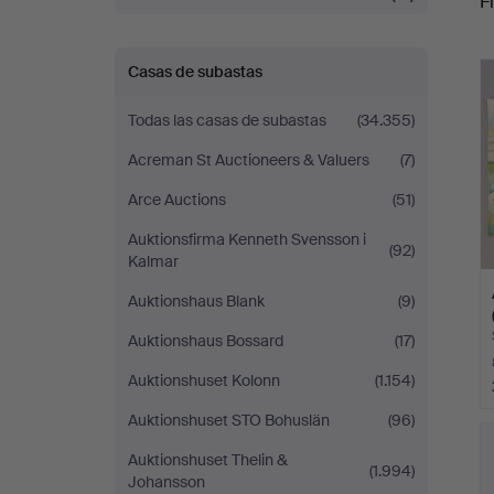
Fi
r
Casas de subastas
Todas las casas de subastas
(34.355)
Acreman St Auctioneers & Valuers
(7)
Arce Auctions
(51)
Auktionsfirma Kenneth Svensson i
(92)
Kalmar
Auktionshaus Blank
(9)
Auktionshaus Bossard
(17)
Auktionshuset Kolonn
(1.154)
Auktionshuset STO Bohuslän
(96)
Auktionshuset Thelin &
(1.994)
Johansson