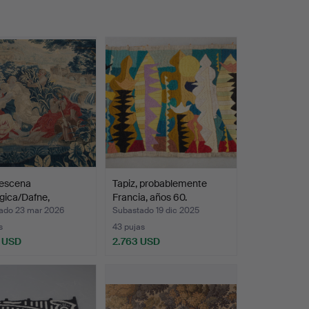
 escena
Tapiz, probablemente
gica/Dafne,
Francia, años 60.
las a…
ado 23 mar 2026
Subastado 19 dic 2025
s
43 pujas
 USD
2.763 USD