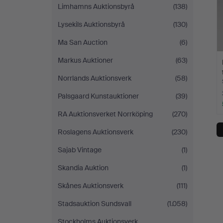
Limhamns Auktionsbyrå
(138)
Lysekils Auktionsbyrå
(130)
Ma San Auction
(6)
Markus Auktioner
(63)
Norrlands Auktionsverk
(58)
Palsgaard Kunstauktioner
(39)
RA Auktionsverket Norrköping
(270)
Roslagens Auktionsverk
(230)
Sajab Vintage
(1)
Skandia Auktion
(1)
Skånes Auktionsverk
(111)
Stadsauktion Sundsvall
(1.058)
Stockholms Auktionsverk