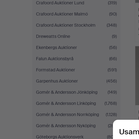
Crafoord Auktioner Lund
(319)
Crafoord Auktioner Malmö
(90)
Crafoord Auktioner Stockholm
(348)
Dreweatts Online
(9)
Ekenbergs Auktioner
(56)
Falun Auktionsbyrå
(66)
Formstad Auktioner
(591)
Garpenhus Auktioner
(456)
Gomér & Andersson Jönköping
(149)
Gomér & Andersson Linköping
(1.768)
Gomér & Andersson Norrköping
(1.128)
Gomér & Andersson Nyköping
(281)
Usam
Göteborgs Auktionsverk
(807)