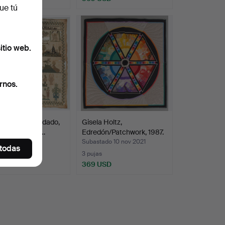
ue tú
itio web.
rnos.
reador de bordado,
Gisela Holtz,
nia, fechado.…
Edredón/Patchwork, 1987.
ado 17 nov 2021
Subastado 10 nov 2021
 todas
3 pujas
SD
369 USD