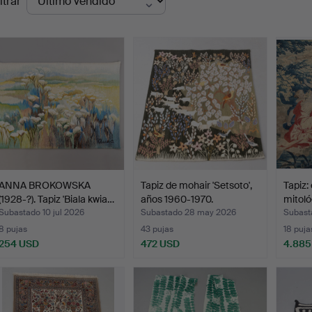
ltrar
de
emate
ANNA BROKOWSKA
Tapiz de mohair 'Setsoto',
Tapiz:
(1928-?). Tapiz 'Biala kwia…
años 1960-1970.
mitoló
Bruse
Subastado 10 jul 2026
Subastado 28 may 2026
Subast
8 pujas
43 pujas
18 puja
254 USD
472 USD
4.885