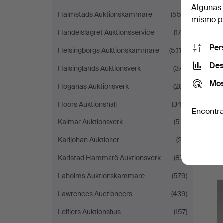
Algunas 
Halmstads Auktionskammare
(559)
mismo pu
Handelslagret Auktionsservice
(179)
Per
Helsingborgs Auktionskammare
(5.119)
Des
Hälsinglands Auktionsverk
(377)
Mos
Höganäs Auktionsverk
(281)
Höörs Auktionshall
(343)
Encontra
Kalmar Auktionsverk
(517)
Karljohan Auktioner
(23)
Karlstad Hammarö Auktionsverk
(871)
Laholms Auktionskammare
(579)
Lawrences Auctioneers
(439)
Leiflers Auktionshus
(157)