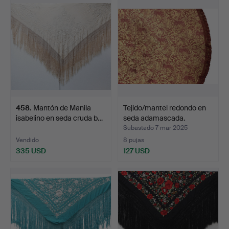
458
.
Mantón de Manila
Tejido/mantel redondo en
isabelino en seda cruda b…
seda adamascada.
Subastado 7 mar 2025
Vendido
8 pujas
335 USD
127 USD