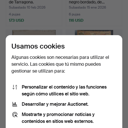
de Tarragona.
negro bordado, de…
Subastado 10 feb 2026
Subastado 15 ene 2026
4 pujas
6 pujas
173 USD
116 USD
Usamos cookies
Algunas cookies son necesarias para utilizar el
servicio. Las cookies que tú mismo puedes
gestionar se utilizan para:
Personalizar el contenido y las funciones
Escudo bordado del obispo
ESCUELA ESPAÑOLA DEL
según cómo utilices el sitio web.
Joaquín Lluch y …
SIGLO XIX. Tapiz mecá…
Subastado 7 ene 2026
Subastado 20 dic 2025
Desarrollar y mejorar Auctionet.
12 pujas
7 pujas
Mostrarte y promocionar noticias y
121 USD
346 USD
contenidos en sitios web externos.