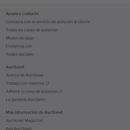
Navegación
Ayuda y contacto
en
Contacta con el servicio de atención al cliente
el
Todas las casas de subastas
pie
Modos de pago
de
Enviamos con
página
Redes sociales
Auctionet
Acerca de Auctionet
Trabaja con nosotros
Adhiere tu casa de subastas
La garantía Auctionet
Más información de Auctionet
Auctionet Magazine
App Auctionet