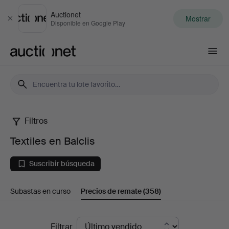
Auctionet
Mostrar
Cerrar
Disponible en Google Play
Auctionet.com
Filtros
Textiles
Textiles en Balclis
en
Suscribir búsqueda
Balclis
Subastas en curso
Precios de remate
(358)
Precios
Filtrar