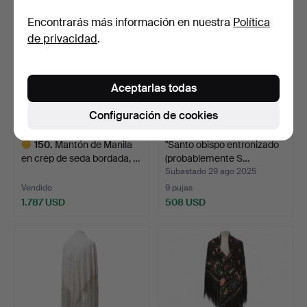
Encontrarás más información en nuestra
Política
de privacidad
.
Aceptarlas todas
Configuración de cookies
150
.
Mantón de Manila
"Santo obispo entronizado
en crep de seda bordada, …
(probablemente S…
Subastado 29 ago 2025
Vendido
9 pujas
1.787 USD
508 USD
Lote
seleccionado