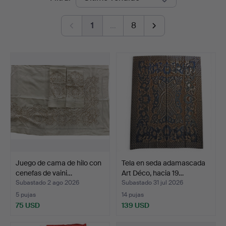
de
1
…
8
remate
Juego de cama de hilo con
Tela en seda adamascada
cenefas de vaini…
Art Déco, hacia 19…
Subastado 2 ago 2026
Subastado 31 jul 2026
5 pujas
14 pujas
75 USD
139 USD