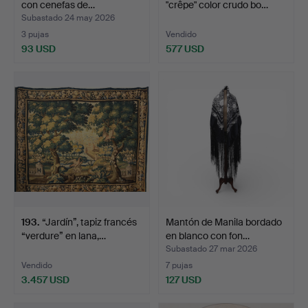
con cenefas de…
"crêpe" color crudo bo…
Subastado 24 may 2026
3 pujas
Vendido
93 USD
577 USD
193
.
“Jardín”, tapiz francés
Mantón de Manila bordado
“verdure” en lana,…
en blanco con fon…
Subastado 27 mar 2026
Vendido
7 pujas
3.457 USD
127 USD