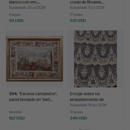
blanco con enc…
crudo de Brusela…
Subastado 20 jul 2026
Subastado 11 jul 2026
4 pujas
17 pujas
93 USD
531 USD
394
.
"Escena campestre",
Encaje sobre tul
panel bordado en "peti…
probablemente de
Bruselas…
Subastado 14 jun 2026
Vendido
12 pujas
162 USD
346 USD