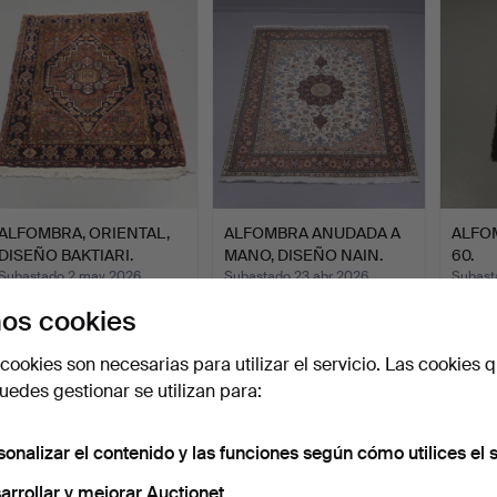
ALFOMBRA, ORIENTAL,
ALFOMBRA ANUDADA A
ALFO
DISEÑO BAKTIARI.
MANO, DISEÑO NAIN.
60.
Subastado 2 may 2026
Subastado 23 abr 2026
Subast
7 pujas
23 pujas
1 puja
os cookies
58 USD
295 USD
32 US
cookies son necesarias para utilizar el servicio. Las cookies q
edes gestionar se utilizan para:
sonalizar el contenido y las funciones según cómo utilices el s
arrollar y mejorar Auctionet.