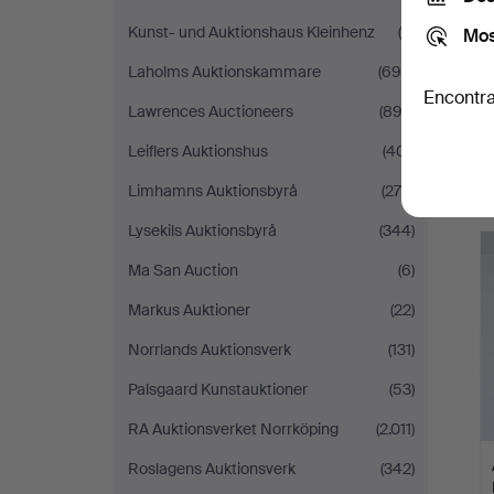
Kunst- und Auktionshaus Kleinhenz
(9)
Mos
Laholms Auktionskammare
(694)
Encontra
Lawrences Auctioneers
(893)
Leiflers Auktionshus
(401)
Limhamns Auktionsbyrå
(276)
Lysekils Auktionsbyrå
(344)
Ma San Auction
(6)
Markus Auktioner
(22)
Norrlands Auktionsverk
(131)
Palsgaard Kunstauktioner
(53)
RA Auktionsverket Norrköping
(2.011)
Roslagens Auktionsverk
(342)