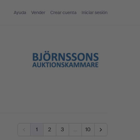
Ayuda
Vender
Crear cuenta
Iniciar sesión
1
2
3
…
10