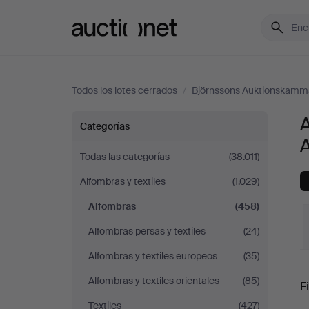
Auctionet.com
Todos los lotes cerrados
/
Björnssons Auktionskamm
Alfombras
Categorías
en
Todas las categorías
(38.011)
Alfombras y textiles
(1.029)
Björnssons
Alfombras
(458)
Auktionskammare
Alfombras persas y textiles
(24)
Alfombras y textiles europeos
(35)
P
Alfombras y textiles orientales
(85)
Fi
Textiles
(427)