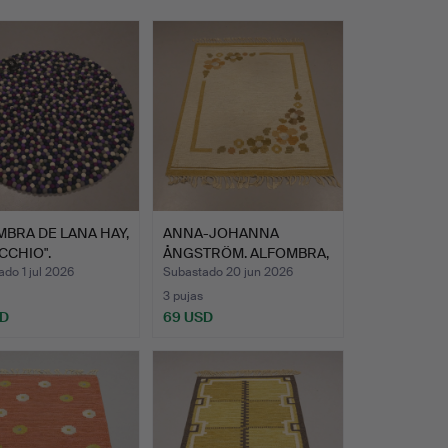
BRA DE LANA HAY,
ANNA-JOHANNA
CCHIO".
ÅNGSTRÖM. ALFOMBRA,
RÖLAKAN.
do 1 jul 2026
Subastado 20 jun 2026
3 pujas
SD
69 USD