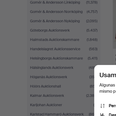
Gomér & Andersson Linköping
(11.378)
Gomér & Andersson Norrköping
(4.757)
Gomér & Andersson Nyköping
(2.095)
Göteborgs Auktionsverk
(5.437)
Halmstads Auktionskammare
(1.848)
Handelslagret Auktionsservice
(563)
Helsingborgs Auktionskammare
(5.411)
Hälsinglands Auktionsverk
(489)
Usam
Höganäs Auktionsverk
(353)
Algunas 
Höörs Auktionshall
(851)
mismo pu
Kalmar Auktionsverk
(2.386)
Karljohan Auktioner
(8)
Per
Karlstad Hammarö Auktionsverk
(865)
Des