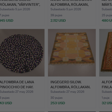
RÖLAKAN, "VÅRVINTER",
ALFOMBRA, RÖLAKAN,
MÄRT
AXEC…
PA…
FJET
Subastado 5 jun 2026
Subastado 5 jun 2026
Subast
7 pujas
39 pujas
25 puja
145 USD
2.112 USD
480 
ALFOMBRA DE LANA
INGEGERD SILOW.
ALFO
PINOCCHIO DE HAY.
ALFOMBRA, RÖLLAKAN.
FINLA
Subastado 27 may 2026
Subastado 27 may 2026
Subast
3 pujas
30 pujas
1 puja
43 USD
253 USD
32 US