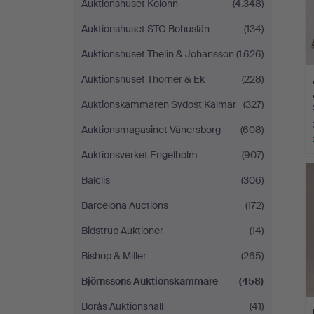
Auktionshuset Kolonn
(4.348)
Auktionshuset STO Bohuslän
(134)
Auktionshuset Thelin & Johansson
(1.626)
Auktionshuset Thörner & Ek
(228)
Auktionskammaren Sydost Kalmar
(327)
Auktionsmagasinet Vänersborg
(608)
Auktionsverket Engelholm
(907)
Balclis
(306)
Barcelona Auctions
(172)
Bidstrup Auktioner
(14)
Bishop & Miller
(265)
Björnssons Auktionskammare
(458)
Borås Auktionshall
(41)