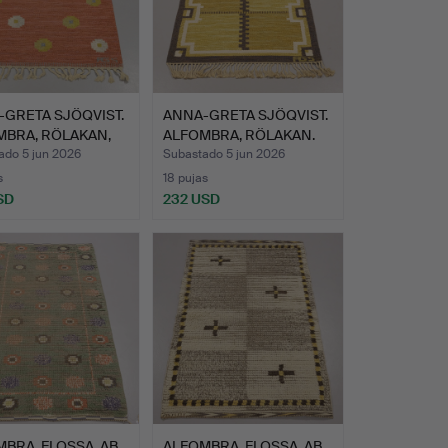
GRETA SJÖQVIST.
ANNA-GRETA SJÖQVIST.
MBRA, RÖLAKAN,
ALFOMBRA, RÖLAKAN.
ado 5 jun 2026
Subastado 5 jun 2026
s
18 pujas
SD
232 USD
BRA, FLOSSA, AB
ALFOMBRA, FLOSSA, AB