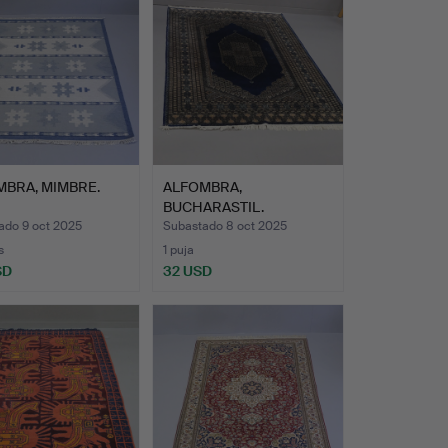
MBRA, MIMBRE.
ALFOMBRA,
BUCHARASTIL.
ado 9 oct 2025
Subastado 8 oct 2025
s
1 puja
SD
32 USD