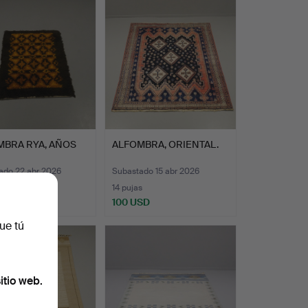
MBRA RYA, AÑOS
ALFOMBRA, ORIENTAL.
ado 22 abr 2026
Subastado 15 abr 2026
14 pujas
D
100 USD
ue tú
itio web.