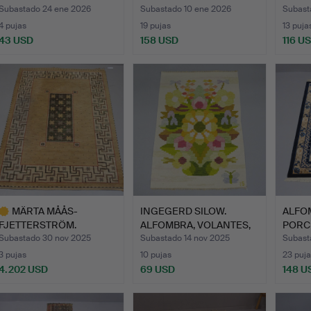
DECORACIÓN
H…
Subastado 24 ene 2026
Subastado 10 ene 2026
Subast
PAISAJÍSTI…
4 pujas
19 pujas
13 puja
43 USD
158 USD
116 U
MÄRTA MÅÅS-
INGEGERD SILOW.
ALFO
FJETTERSTRÖM.
ALFOMBRA, VOLANTES,
PORC
ALFOMBRA, «IL GRE…
MOTIVO…
Subastado 30 nov 2025
Subastado 14 nov 2025
Subast
3 pujas
10 pujas
23 puja
4.202 USD
69 USD
148 U
ote
eleccionado