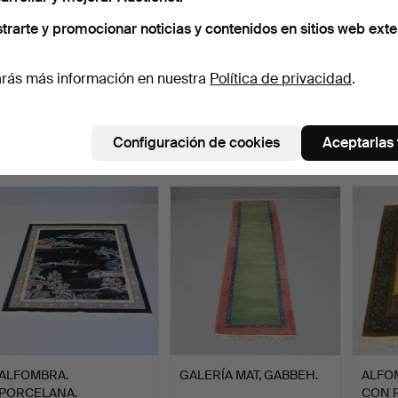
trarte y promocionar noticias y contenidos en sitios web exte
rás más información en nuestra
Política de privacidad
.
ALFOMBRA DE GALERÍA,
ALFOMBRA ANUDADA A
INGEG
DISEÑO DE BIDER,
MANO.
ALFO
ANUD…
Subastado 10 abr 2026
Subastado 1 abr 2026
Subast
21 pujas
1 puja
13 puja
Configuración de cookies
Aceptarlas
284 USD
32 USD
211 U
ALFOMBRA.
GALERÍA MAT, GABBEH.
ALFO
PORCELANA.
CON R