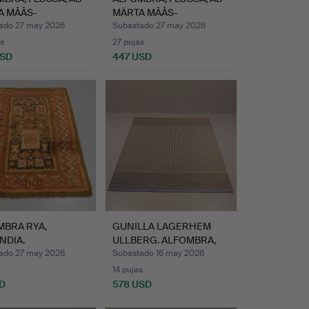
A MÅÅS-
MÄRTA MÅÅS-
TERSTR…
FJETTERSTR…
ado 27 may 2026
Subastado 27 may 2026
s
27 pujas
USD
447 USD
MBRA RYA,
GUNILLA LAGERHEM
NDIA.
ULLBERG. ALFOMBRA,
"BROSC…
ado 27 may 2026
Subastado 16 may 2026
14 pujas
D
578 USD