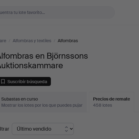
are
/
Alfombras y textiles
/
Alfombras
Alfombras en Björnssons
Auktionskammare
Suscribir búsqueda
Subastas en curso
Precios de remate
Mostrar los lotes por los que puedes pujar
458 lotes
recios
ltrar
de