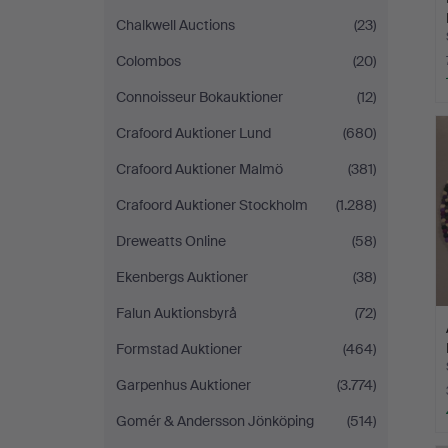
Chalkwell Auctions
(23)
Colombos
(20)
Connoisseur Bokauktioner
(12)
Crafoord Auktioner Lund
(680)
Crafoord Auktioner Malmö
(381)
Crafoord Auktioner Stockholm
(1.288)
Dreweatts Online
(58)
Ekenbergs Auktioner
(38)
Falun Auktionsbyrå
(72)
Formstad Auktioner
(464)
Garpenhus Auktioner
(3.774)
Gomér & Andersson Jönköping
(514)