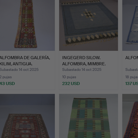
ALFOMBRA DE GALERÍA,
INGEGERD SILOW.
ALFO
KILIM, ANTIGUA.
ALFOMBRA, MIMBRE.
Subastado 14 oct 2025
Subastado 14 oct 2025
Subast
2 pujas
10 pujas
18 puja
43 USD
232 USD
137 U