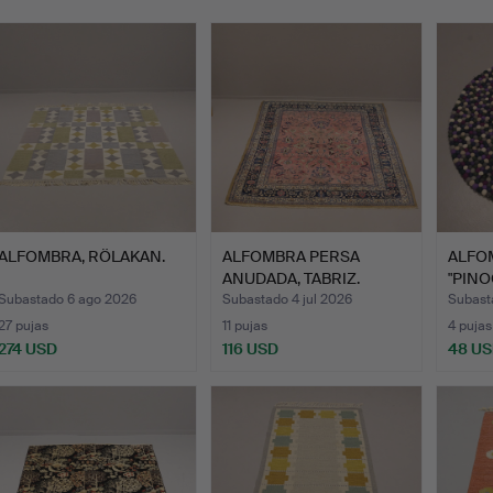
emate
ALFOMBRA, RÖLAKAN.
ALFOMBRA PERSA
ALFOM
ANUDADA, TABRIZ.
"PINO
Subastado 6 ago 2026
Subastado 4 jul 2026
Subasta
27 pujas
11 pujas
4 pujas
274 USD
116 USD
48 U