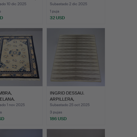
ado 10 dic 2025
Subastado 2 dic 2025
s
1 puja
SD
32 USD
MBRA,
INGRID DESSAU.
ELANA.
ARPILLERA,
«SYLLARNA», TEJI…
ado 1 nov 2025
Subastado 25 oct 2025
s
3 pujas
SD
186 USD