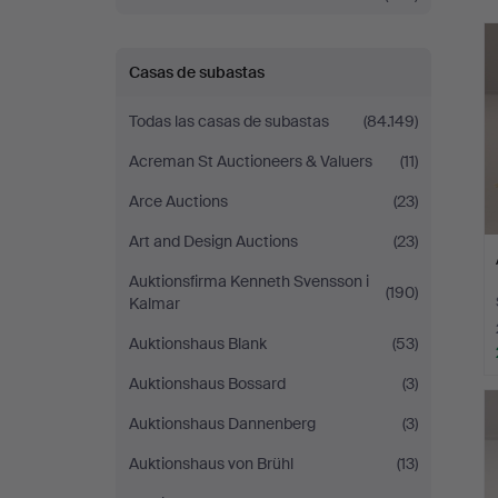
r
Casas de subastas
Todas las casas de subastas
(84.149)
Acreman St Auctioneers & Valuers
(11)
Arce Auctions
(23)
Art and Design Auctions
(23)
Auktionsfirma Kenneth Svensson i
(190)
Kalmar
Auktionshaus Blank
(53)
Auktionshaus Bossard
(3)
Auktionshaus Dannenberg
(3)
Auktionshaus von Brühl
(13)