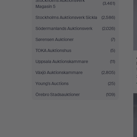
Stockholms Auktionsverk
(3.461)
Magasin 5
Stockholms Auktionsverk Sickla
(2.586)
Södermanlands Auktionsverk
(2.026)
Sørensen Auktioner
(7)
TOKA Auktionshus
(5)
Uppsala Auktionskammare
(11)
Växjö Auktionskammare
(2.805)
Young's Auctions
(25)
Örebro Stadsauktioner
(109)