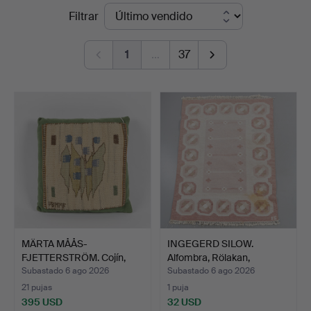
Precios
Filtrar
Auktionsverk
de
Helsingborg
1
…
37
remate
MÄRTA MÅÅS-
INGEGERD SILOW.
FJETTERSTRÖM. Cojín,
Alfombra, Rölakan,
"Blomlapp"…
239x168…
Subastado 6 ago 2026
Subastado 6 ago 2026
21 pujas
1 puja
395 USD
32 USD