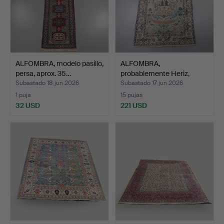
ALFOMBRA, modelo pasillo,
ALFOMBRA,
persa, aprox. 35…
probablemente Heriz,
aprox. 393 …
Subastado 18 jun 2026
Subastado 17 jun 2026
1 puja
15 pujas
32 USD
221 USD