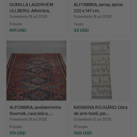
GUNILLA LAGERHEM
ALFOMBRA, persa, aprox.
ULLBERG. Alfombra,
220 x 147 cm.
"Moss"…
Subastado 18 jul 2026
Subastado 18 jul 2026
8 pujas
1 puja
841 USD
32 USD
ALFOMBRA, posiblemente
KATARINA RÖJGÅRD. Obra
Soumak, caucásica, …
de arte textil, par…
Subastado 16 jul 2026
Subastado 12 jul 2026
8 pujas
10 pujas
179 USD
305 USD