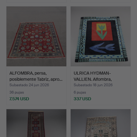
ALFOMBRA, persa,
ULRICA HYDMAN-
posiblemente Tabriz, apro…
VALLIEN. Alfombra,
”Sunflowe…
Subastado 24 jun 2026
Subastado 18 jun 2026
36 pujas
6 pujas
7.574 USD
337 USD