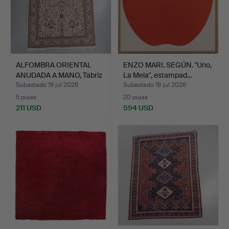
ALFOMBRA ORIENTAL
ENZO MARI. SEGÚN. "Uno,
ANUDADA A MANO, Tabriz
La Mela", estampad…
c…
Subastado 19 jul 2026
Subastado 18 jul 2026
5 pujas
20 pujas
211 USD
594 USD