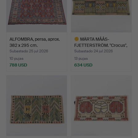
ALFOMBRA, persa, aprox.
MÄRTA MÅÅS-
382 x 295 cm.
FJETTERSTRÖM. "Crocus",
tejido,…
Subastado 25 jul 2026
Subastado 24 jul 2026
10 pujas
13 pujas
788 USD
634 USD
Lote
seleccionado