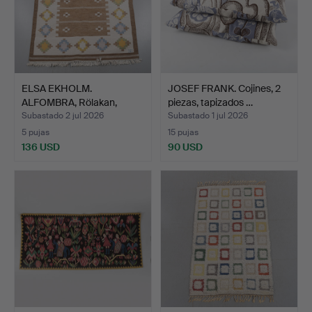
ELSA EKHOLM.
JOSEF FRANK. Cojines, 2
ALFOMBRA, Rölakan,
piezas, tapizados …
aproximada…
Subastado 2 jul 2026
Subastado 1 jul 2026
5 pujas
15 pujas
136 USD
90 USD