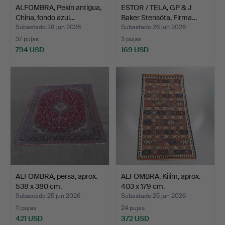
ALFOMBRA, Pekín antigua,
ESTOR / TELA, GP & J
China, fondo azul…
Baker Stensöta, Firma…
Subastado 28 jun 2026
Subastado 26 jun 2026
37 pujas
3 pujas
794 USD
169 USD
ALFOMBRA, persa, aprox.
ALFOMBRA, Kilim, aprox.
538 x 380 cm.
403 x 179 cm.
Subastado 25 jun 2026
Subastado 25 jun 2026
11 pujas
24 pujas
421 USD
372 USD