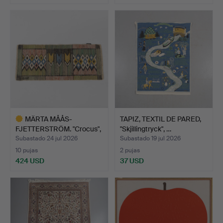
MÄRTA MÅÅS-
TAPIZ, TEXTIL DE PARED,
FJETTERSTRÖM. "Crocus",
"Skjillingtryck", …
tejido,…
Subastado 24 jul 2026
Subastado 19 jul 2026
10 pujas
2 pujas
424 USD
37 USD
Lote
seleccionado