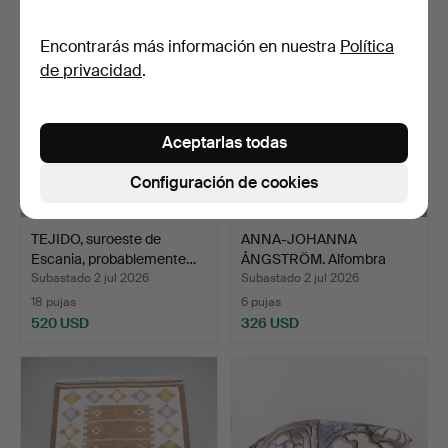
Encontrarás más información en nuestra
Política
de privacidad
.
Aceptarlas todas
Configuración de cookies
TEJIDO, suroeste de
ANNA-JOHANNA
Escania, probablemente…
ÅNGSTRÖM. Alfombra
"Amsterdam…
Subastado 2 jul 2026
Subastado 2 jul 2026
18 pujas
6 pujas
520 USD
326 USD