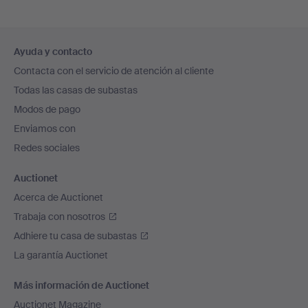
Navegación
Ayuda y contacto
en
Contacta con el servicio de atención al cliente
el
Todas las casas de subastas
pie
Modos de pago
de
Enviamos con
página
Redes sociales
Auctionet
Acerca de Auctionet
Trabaja con nosotros
Adhiere tu casa de subastas
La garantía Auctionet
Más información de Auctionet
Auctionet Magazine