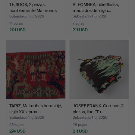
TEJIDOS, 2 piezas,
ALFOMBRA, reliefflossa,
posiblemente Malmöhus
mediados del siglo…
h…
Subastado 1 jul 2026
Subastado 1 jul 2026
14 pujas
7 pujas
201 USD
211 USD
TAPIZ, Malmöhus hemslöjd,
JOSEF FRANK. Cortinas, 2
siglo XX, aprox.…
piezas, lino, "Tu…
Subastado 1 jul 2026
Subastado 1 jul 2026
25 pujas
28 pujas
274 USD
211 USD