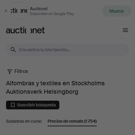
Auctionet
Mostrar
Cerrar
Disponible en Google Play
Auctionet.com
Filtros
Alfombras
Alfombras y textiles en Stockholms
y
Auktionsverk Helsingborg
textiles
Suscribir búsqueda
en
Subastas en curso
Precios de remate
(1 754)
Stockholms