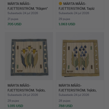
MÄRTA MÅÅS-
MÄRTA MÅÅS-
FJETTERSTRÖM. "Rågen"
FJETTERSTRÖM. Tapiz
tejido, t…
"Grodblad r…
Subastado 24 jul 2026
Subastado 24 jul 2026
21 pujas
29 pujas
705 USD
1.063 USD
Lote
seleccionado
MÄRTA MÅÅS-
MÄRTA MÅÅS-
FJETTERSTRÖM. Tejido,
FJETTERSTRÖM. Tejido,
"Blomlapp…
Blomlapp,…
Subastado 24 jul 2026
Subastado 24 jul 2026
29 pujas
28 pujas
1.015 USD
788 USD