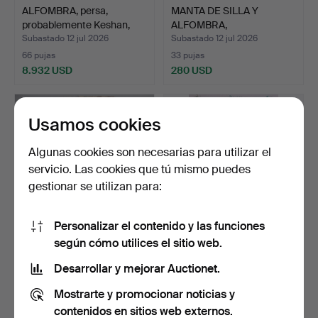
ALFOMBRA, persa,
MANTA DE SILLA Y
probablemente Keshan,
ALFOMBRA,
apr…
probablemente p…
Subastado 12 jul 2026
Subastado 12 jul 2026
66 pujas
33 pujas
8.932 USD
280 USD
Usamos cookies
Algunas cookies son necesarias para utilizar el
servicio. Las cookies que tú mismo puedes
gestionar se utilizan para:
Personalizar el contenido y las funciones
según cómo utilices el sitio web.
ALFOMBRA, Kilim, aprox.
ALFOMBRA, técnica de
318 x 155 cm.
tejido, según se info…
Desarrollar y mejorar Auctionet.
Subastado 10 jul 2026
Subastado 5 jul 2026
Mostrarte y promocionar noticias y
1 puja
3 pujas
106 USD
53 USD
contenidos en sitios web externos.