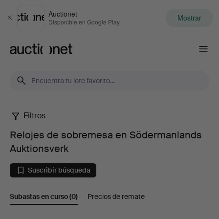
Auctionet
Mostrar
Cerrar
Disponible en Google Play
Auctionet.com
Filtros
Relojes
Relojes de sobremesa en Södermanlands
de
Auktionsverk
sobremesa
Suscribir búsqueda
en
Subastas en curso
(0)
Precios de remate
Södermanlands