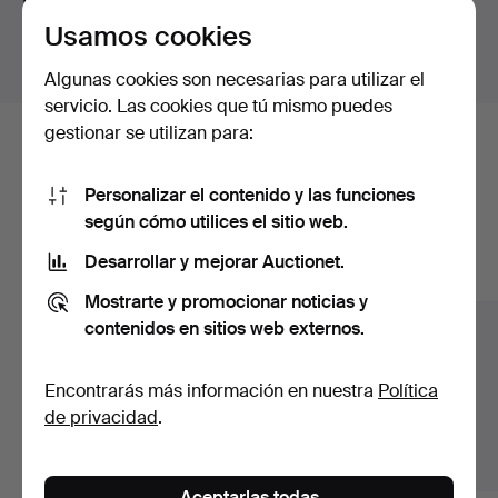
para todas nuestras piezas.
Usamos cookies
Mostrar lotes fuera de Suecia
Algunas cookies son necesarias para utilizar el
servicio. Las cookies que tú mismo puedes
gestionar se utilizan para:
Estos son los lotes existentes
nuestro archivo que coinciden con
Personalizar el contenido y las funciones
según cómo utilices el sitio web.
tu búsqueda.
Desarrollar y mejorar Auctionet.
Mostrar todos los lotes
Mostrarte y promocionar noticias y
contenidos en sitios web externos.
Encontrarás más información en nuestra
Política
de privacidad
.
Aceptarlas todas