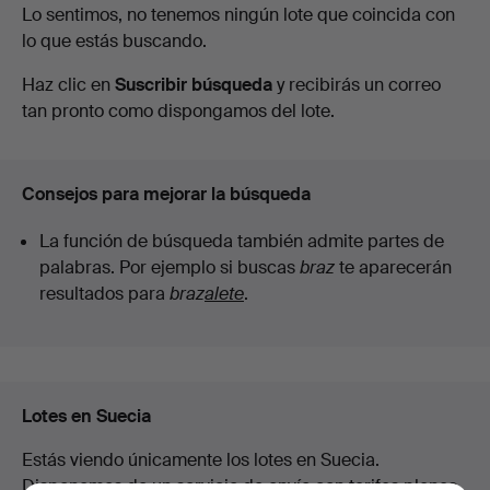
Subastas
Lo sentimos, no tenemos ningún lote que coincida con
Auktionsverk
lo que estás buscando.
en
Haz clic en
Suscribir búsqueda
y recibirás un correo
curso
tan pronto como dispongamos del lote.
Consejos para mejorar la búsqueda
La función de búsqueda también admite partes de
palabras. Por ejemplo si buscas
braz
te aparecerán
resultados para
braz
alete
.
Lotes en Suecia
Estás viendo únicamente los lotes en Suecia.
Disponemos de un servicio de envío con tarifas planas