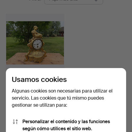
de
Vintage
remate
Usamos cookies
RELOJ DE MESA, metal
dorado, siglo XIX, Fr…
Subastado 20 ago 2023
Algunas cookies son necesarias para utilizar el
10 pujas
servicio. Las cookies que tú mismo puedes
64 USD
gestionar se utilizan para:
Suscribir búsqueda
Personalizar el contenido y las funciones
según cómo utilices el sitio web.