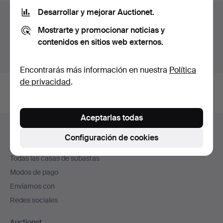
Desarrollar y mejorar Auctionet.
Archivo de subastas
Mostrarte y promocionar noticias y
Estás buscando en el archivo de subastas concluidas.
contenidos en sitios web externos.
Mostrar las subastas en curso.
Encontrarás más información en nuestra
Política
de privacidad
.
Aceptarlas todas
Navegación
Ayuda y contacto
en
Configuración de cookies
Contacta con el servicio de atención al cliente
el
Todas las casas de subastas
pie
Modos de pago
de
Enviamos con
página
Redes sociales
Auctionet