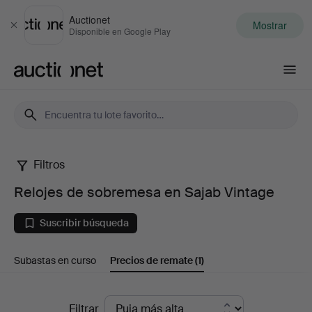
Auctionet
Mostrar
Cerrar
Disponible en Google Play
Auctionet.com
Filtros
Relojes
Relojes de sobremesa en Sajab Vintage
de
Suscribir búsqueda
sobremesa
Subastas en curso
Precios de remate
(1)
en
Sajab
Precios
Filtrar