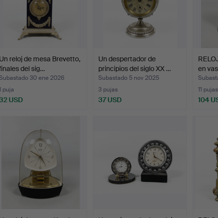
Un reloj de mesa Brevetto,
Un despertador de
RELO
finales del sig…
principios del siglo XX …
en vas
Subastado 30 ene 2026
Subastado 5 nov 2025
Subast
1 puja
3 pujas
11 pujas
32 USD
37 USD
104 U