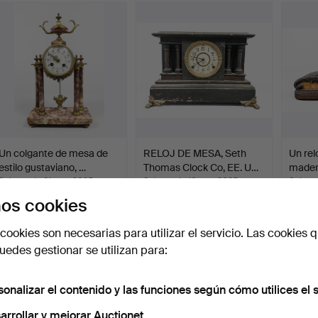
Un colgante de mesa de
RELOJ DE MESA, Seth
Un rel
estilo gustaviano, …
Thomas Clock Co, EE. U…
madera
Subastado 21 may 2025
Subastado 16 may 2025
Subast
3 pujas
1 puja
5 pujas
os cookies
59 USD
43 USD
53 U
cookies son necesarias para utilizar el servicio. Las cookies q
edes gestionar se utilizan para:
sonalizar el contenido y las funciones según cómo utilices el s
arrollar y mejorar Auctionet.