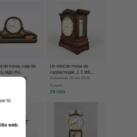
oj de mesa, caja de
Un reloj de mesa de
, siglo XV…
caoba/nogal, J. T. Wil…
ado 11 may 2025
Subastado 20 abr 2025
4 pujas
SD
211 USD
ue tú
itio web.