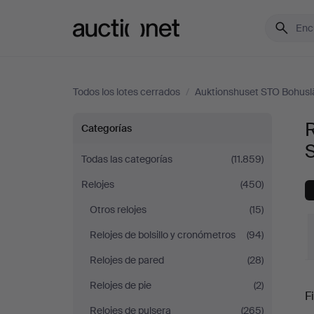
Auctionet.com
Todos los lotes cerrados
/
Auktionshuset STO Bohusl
Relojes
Categorías
de
Todas las categorías
(11.859)
Relojes
(450)
sobremesa
Otros relojes
(15)
en
Relojes de bolsillo y cronómetros
(94)
Auktionshuset
Relojes de pared
(28)
P
Relojes de pie
(2)
STO
Fi
Relojes de pulsera
(265)