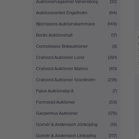
Auktionsmagasinet Vänersborg
(32)
Auktionsverket Engelholm
(84)
Björnssons Auktionskammare
(149)
Borås Auktionshall
(17)
Connoisseur Bokauktioner
(3)
Crafoord Auktioner Lund
(391)
Crafoord Auktioner Malmö
(40)
Crafoord Auktioner Stockholm
(218)
Falun Auktionsbyrå
(7)
Formstad Auktioner
(59)
Garpenhus Auktioner
(178)
Gomér & Andersson Jönköping
(19)
Gomér & Andersson Linköping
(717)