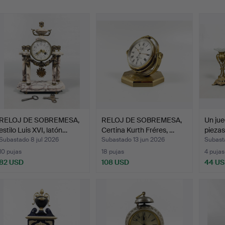
emate
RELOJ DE SOBREMESA,
RELOJ DE SOBREMESA,
Un jue
estilo Luis XVI, latón…
Certina Kurth Fréres, …
piezas,
Subastado 8 jul 2026
Subastado 13 jun 2026
Subasta
10 pujas
18 pujas
4 pujas
82 USD
108 USD
44 U