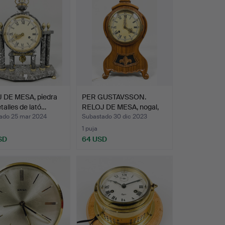
 DE MESA, piedra
PER GUSTAVSSON.
talles de lató…
RELOJ DE MESA, nogal,
firm…
ado 25 mar 2024
Subastado 30 dic 2023
1 puja
SD
64 USD