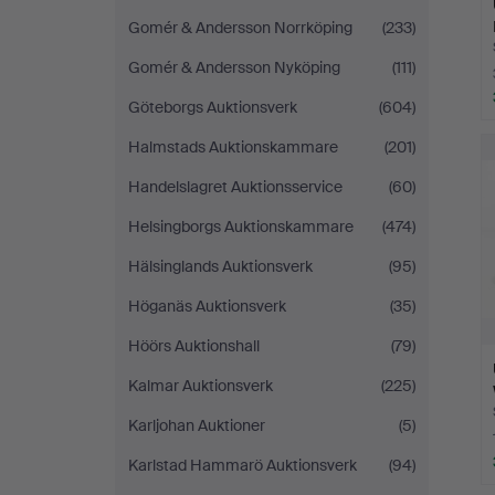
Gomér & Andersson Norrköping
(233)
Gomér & Andersson Nyköping
(111)
Göteborgs Auktionsverk
(604)
Halmstads Auktionskammare
(201)
Handelslagret Auktionsservice
(60)
Helsingborgs Auktionskammare
(474)
Hälsinglands Auktionsverk
(95)
Höganäs Auktionsverk
(35)
Höörs Auktionshall
(79)
Kalmar Auktionsverk
(225)
Karljohan Auktioner
(5)
Karlstad Hammarö Auktionsverk
(94)