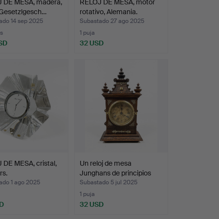
 DE MESA, madera,
RELOJ DE MESA, motor
 Gesetzlgesch…
rotativo, Alemania.
ado 14 sep 2025
Subastado 27 ago 2025
s
1 puja
SD
32 USD
DE MESA, cristal,
Un reloj de mesa
rs.
Junghans de principios
de…
ado 1 ago 2025
Subastado 5 jul 2025
1 puja
D
32 USD