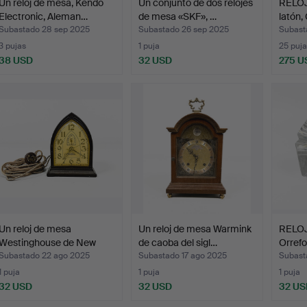
Un reloj de mesa, Kendo
Un conjunto de dos relojes
RELOJ
Electronic, Aleman…
de mesa «SKF», …
latón,
Subastado 28 sep 2025
Subastado 26 sep 2025
Subast
3 pujas
1 puja
25 puja
38 USD
32 USD
275 U
Un reloj de mesa
Un reloj de mesa Warmink
RELOJ 
Westinghouse de New
de caoba del sigl…
Orrefo
Haven…
Subastado 22 ago 2025
Subastado 17 ago 2025
Subast
1 puja
1 puja
1 puja
32 USD
32 USD
32 US