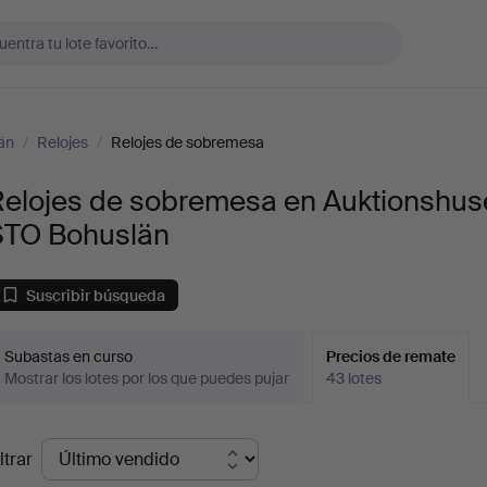
än
/
Relojes
/
Relojes de sobremesa
Relojes de sobremesa en Auktionshus
STO Bohuslän
Suscribir búsqueda
Subastas en curso
Precios de remate
Mostrar los lotes por los que puedes pujar
43 lotes
recios
ltrar
de