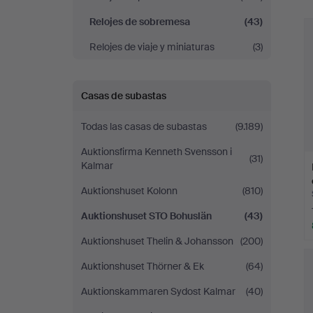
Bohuslän
r
Relojes de sobremesa
(43)
Relojes de viaje y miniaturas
(3)
Casas de subastas
Todas las casas de subastas
(9.189)
Auktionsfirma Kenneth Svensson i
(31)
Kalmar
Auktionshuset Kolonn
(810)
Auktionshuset STO Bohuslän
(43)
Auktionshuset Thelin & Johansson
(200)
Auktionshuset Thörner & Ek
(64)
Auktionskammaren Sydost Kalmar
(40)