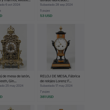
e y mármol, Weste…
dorado fabricado…
ado 6 oct 2024
Subastado 28 sep 2024
s
5 pujas
SD
53 USD
oj de mesa de latón,
RELOJ DE MESA, Fábrica
esth, Gin…
de relojes Lorenz F…
ado 25 may 2024
Subastado 17 may 2024
7 pujas
SD
381 USD