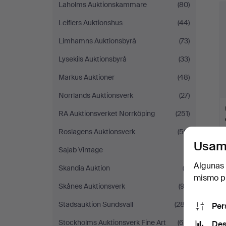
Laholms Auktionskammare
(80)
Leiflers Auktionshus
(44)
Limhamns Auktionsbyrå
(73)
Lysekils Auktionsbyrå
(33)
Markus Auktioner
(48)
Norrlands Auktionsverk
(27)
RA Auktionsverket Norrköping
(251)
Roslagens Auktionsverk
(50)
Usam
Sajab Vintage
(1)
Algunas 
Skandia Auktion
(3)
mismo pu
Skånes Auktionsverk
(97)
Stadsauktion Sundsvall
(287)
Per
Stockholms Auktionsverk Fine Art
(68)
Des