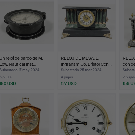
Un reloj de barco de M.
RELOJ DE MESA, E.
RELOJ
Low, Nautical Inst…
Ingraham Co. Bristol Ccn…
con de
Subastado 17 may 2024
Subastado 25 mar 2024
Subast
6 pujas
4 pujas
2 pujas
180 USD
127 USD
159 U