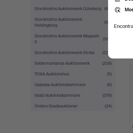
Stockholms Auktionsverk Göteborg
(84)
Mos
Stockholms Auktionsverk
(181)
Helsingborg
Encontra
Stockholms Auktionsverk Magasin
(561)
5
Stockholms Auktionsverk Sickla
(225)
Södermanlands Auktionsverk
(209)
TOKA Auktionshus
(5)
Uppsala Auktionskammare
(6)
Växjö Auktionskammare
(378)
Örebro Stadsauktioner
(24)