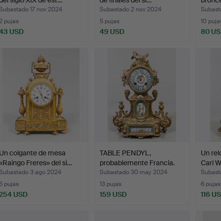
del siglo XIX de est…
de finales del si…
bronc
Subastado 17 nov 2024
Subastado 2 nov 2024
Subast
2 pujas
5 pujas
10 puja
43 USD
49 USD
80 U
Un colgante de mesa
TABLE PENDYL,
Un rel
«Raingo Freres» del si…
probablemente Francia.
Carl W
Subastado 3 ago 2024
Subastado 30 may 2024
Subast
6 pujas
13 pujas
6 pujas
254 USD
159 USD
116 U