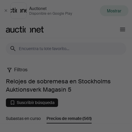
Auctionet
Mostrar
Cerrar
Disponible en Google Play
Auctionet.com
Filtros
Relojes
Relojes de sobremesa en Stockholms
de
Auktionsverk Magasin 5
sobremesa
Suscribir búsqueda
en
Subastas en curso
Precios de remate
(561)
Stockholms