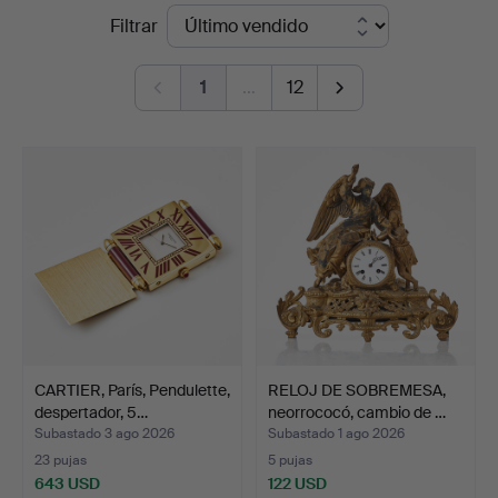
Precios
Filtrar
Auktionsverk
de
Magasin
1
…
12
remate
5
CARTIER, París, Pendulette,
RELOJ DE SOBREMESA,
despertador, 5…
neorrococó, cambio de …
Subastado 3 ago 2026
Subastado 1 ago 2026
23 pujas
5 pujas
643 USD
122 USD