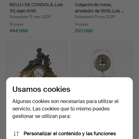
RELOJ DE CONSOLA, Luis
Colgante de mesa,
XV, siglo XVIII.
alrededor de 1800, Luis …
Subastado 17 may 2026
Subastado 11 may 2026
19 pujas
14 pujas
844 USD
253 USD
Usamos cookies
Algunas cookies son necesarias para utilizar el
servicio. Las cookies que tú mismo puedes
RELOJ DE SOBREMESA,
BULLE PATENT, reloj de
zinc patinado y bronce…
sobremesa, primera …
gestionar se utilizan para:
Subastado 7 may 2026
Subastado 6 may 2026
20 pujas
21 pujas
Personalizar el contenido y las funciones
164 USD
255 USD