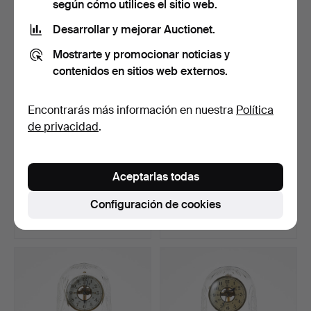
según cómo utilices el sitio web.
Desarrollar y mejorar Auctionet.
Mostrarte y promocionar noticias y
contenidos en sitios web externos.
Encontrarás más información en nuestra
Política
de privacidad
.
RELOJ DE SOBREMESA,
RELOJ DE SOBREMESA,
Aceptarlas todas
German Patent Angemeld…
art déco, década de 19…
Subastado 6 may 2026
Subastado 6 may 2026
Configuración de cookies
8 pujas
3 pujas
81 USD
43 USD