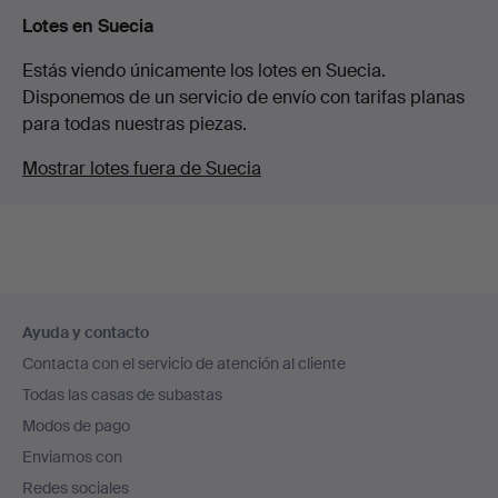
Lotes en Suecia
Estás viendo únicamente los lotes en Suecia.
Disponemos de un servicio de envío con tarifas planas
para todas nuestras piezas.
Mostrar lotes fuera de Suecia
Navegación
Ayuda y contacto
en
Contacta con el servicio de atención al cliente
el
Todas las casas de subastas
pie
Modos de pago
de
Enviamos con
página
Redes sociales