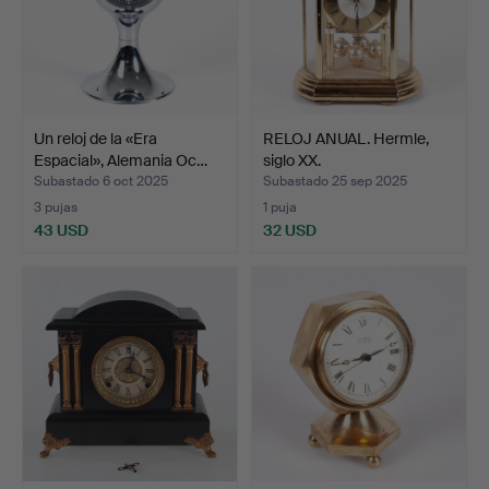
Un reloj de la «Era
RELOJ ANUAL. Hermle,
Espacial», Alemania Oc…
siglo XX.
Subastado 6 oct 2025
Subastado 25 sep 2025
3 pujas
1 puja
43 USD
32 USD