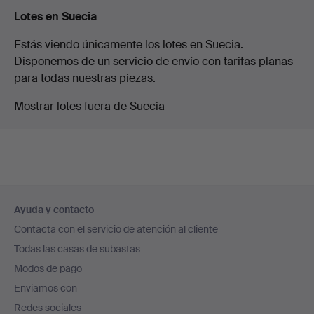
Lotes en Suecia
Estás viendo únicamente los lotes en Suecia.
Disponemos de un servicio de envío con tarifas planas
para todas nuestras piezas.
Mostrar lotes fuera de Suecia
Navegación
Ayuda y contacto
en
Contacta con el servicio de atención al cliente
el
Todas las casas de subastas
pie
Modos de pago
de
Enviamos con
página
Redes sociales