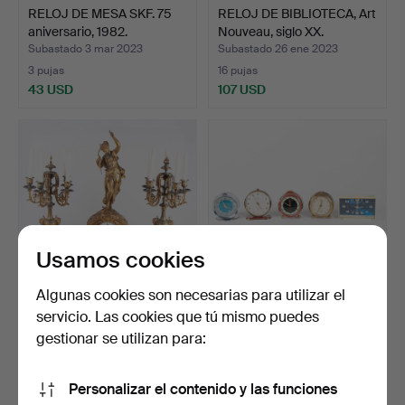
RELOJ DE MESA SKF. 75
RELOJ DE BIBLIOTECA, Art
aniversario, 1982.
Nouveau, siglo XX.
Subastado 3 mar 2023
Subastado 26 ene 2023
3 pujas
16 pujas
43 USD
107 USD
Usamos cookies
Algunas cookies son necesarias para utilizar el
servicio. Las cookies que tú mismo puedes
PÉNDULO DE MESA CON
Lote BORDSUR, 5 piezas,
CANDELABRO, 3 partes, …
Kienzle y Junghans…
gestionar se utilizan para:
Subastado 17 dic 2022
Subastado 29 nov 2022
14 pujas
1 puja
Personalizar el contenido y las funciones
277 USD
32 USD