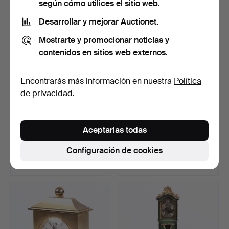
según cómo utilices el sitio web.
Desarrollar y mejorar Auctionet.
Mostrarte y promocionar noticias y
contenidos en sitios web externos.
Encontrarás más información en nuestra
Política
de privacidad
.
VIAJERO Y
SKEPPSUR, Alemania,
Aceptarlas todas
BINOCULARES. 4 partes,
Schatz & Söhne.
segunda m…
Subastado 23 nov 2022
Subastado 15 oct 2022
Configuración de cookies
4 pujas
5 pujas
43 USD
53 USD