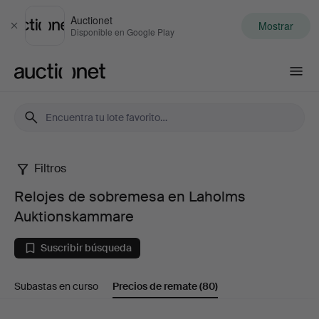
Auctionet
Mostrar
Cerrar
Disponible en Google Play
Auctionet.com
Filtros
Relojes
Relojes de sobremesa en Laholms
de
Auktionskammare
sobremesa
Suscribir búsqueda
en
Subastas en curso
Precios de remate
(80)
Laholms