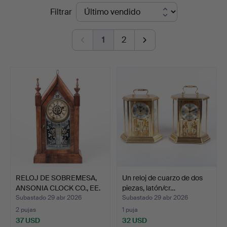
Precios
Filtrar
Auktionskammare
de
1
2
remate
RELOJ DE SOBREMESA,
Un reloj de cuarzo de dos
ANSONIA CLOCK CO., EE.
piezas, latón/cr…
…
Subastado 29 abr 2026
Subastado 29 abr 2026
2 pujas
1 puja
37 USD
32 USD