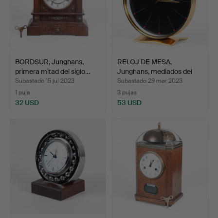
BORDSUR, Junghans,
RELOJ DE MESA,
primera mitad del siglo…
Junghans, mediados del
sigl…
Subastado 15 jul 2023
Subastado 29 mar 2023
1 puja
3 pujas
32 USD
53 USD