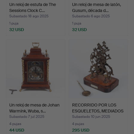
Un reloj de estufa de The
Un reloj de mesa de latón,
Sessions Clock C…
Gusum, década d…
Subastado 18 ago 2025
Subastado 6 ago 2025
1 puja
1 puja
32 USD
32 USD
Un reloj de mesa de Johan
RECORRIDO POR LOS
Warmink, Wuba, s…
ESQUELETOS, MEDIADOS
DEL…
Subastado 7 jul 2025
Subastado 10 jun 2025
4 pujas
4 pujas
44 USD
295 USD