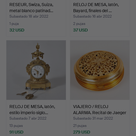
RESEUR, Swiza, Suiza,
RELOJ DE MESA, latón,
metal blanco patinad…
Bayard, finales del …
Subastado 18 abr 2022
Subastado 16 abr 2022
1 puja
2 pujas
32 USD
37 USD
RELOJ DE MESA, latón,
VIAJERO / RELOJ
estilo imperio siglo…
ALARMA. Recital de Jaeger
…
Subastado 7 abr 2022
Subastado 31 mar 2022
13 pujas
21 pujas
91 USD
279 USD