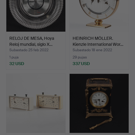
RELOJ DE MESA, Hoya
HEINRICH MÖLLER.
Reloj mundial, siglo X…
Kienzle International Wor…
Subastado 25 feb 2022
Subastado 18 ene 2022
1 puja
29 pujas
32 USD
337 USD