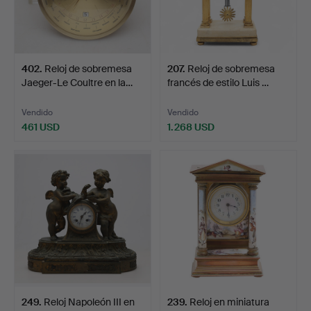
402
.
Reloj de sobremesa
207
.
Reloj de sobremesa
Jaeger-Le Coultre en la…
francés de estilo Luis …
Vendido
Vendido
461 USD
1.268 USD
249
.
Reloj Napoleón III en
239
.
Reloj en miniatura