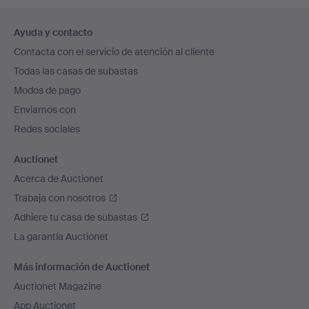
Navegación
Ayuda y contacto
en
Contacta con el servicio de atención al cliente
el
Todas las casas de subastas
pie
Modos de pago
de
Enviamos con
página
Redes sociales
Auctionet
Acerca de Auctionet
Trabaja con nosotros
Adhiere tu casa de subastas
La garantía Auctionet
Más información de Auctionet
Auctionet Magazine
App Auctionet