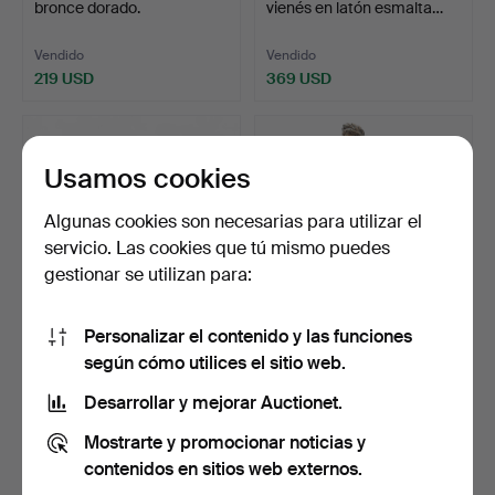
bronce dorado.
vienés en latón esmalta…
Vendido
Vendido
219 USD
369 USD
Usamos cookies
Algunas cookies son necesarias para utilizar el
servicio. Las cookies que tú mismo puedes
gestionar se utilizan para:
Personalizar el contenido y las funciones
Reloj de sobremesa en
Reloj de sobremesa de
según cómo utilices el sitio web.
bronce dorado y pavo…
estilo Napoleón III …
Subastado 26 sep 2025
Subastado 26 sep 2025
Desarrollar y mejorar Auctionet.
15 pujas
5 pujas
Mostrarte y promocionar noticias y
116 USD
87 USD
contenidos en sitios web externos.