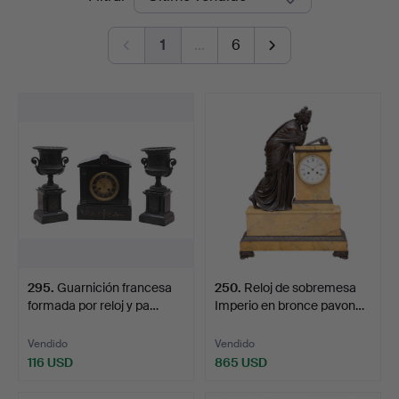
de
1
…
6
remate
295
.
Guarnición francesa
250
.
Reloj de sobremesa
formada por reloj y pa…
Imperio en bronce pavon…
Vendido
Vendido
116 USD
865 USD