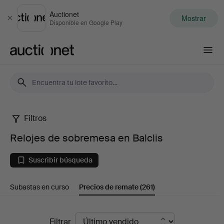
Auctionet
Mostrar
Cerrar
Disponible en Google Play
Auctionet.com
Filtros
Relojes
Relojes de sobremesa en Balclis
de
Suscribir búsqueda
sobremesa
Subastas en curso
Precios de remate
(261)
en
Balclis
Precios
Filtrar