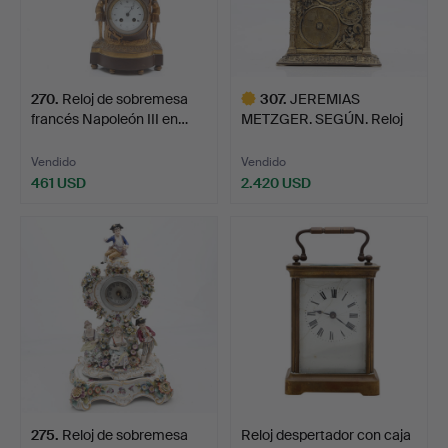
270
.
Reloj de sobremesa
307
.
JEREMIAS
francés Napoleón III en…
METZGER. SEGÚN. Reloj
de sobremes…
Vendido
Vendido
461 USD
2.420 USD
Lote
seleccionado
275
.
Reloj de sobremesa
Reloj despertador con caja