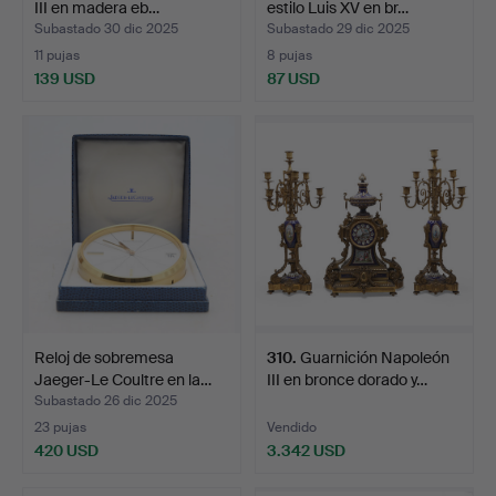
III en madera eb…
estilo Luis XV en br…
Subastado 30 dic 2025
Subastado 29 dic 2025
11 pujas
8 pujas
139 USD
87 USD
Reloj de sobremesa
310
.
Guarnición Napoleón
Jaeger-Le Coultre en la…
III en bronce dorado y…
Subastado 26 dic 2025
23 pujas
Vendido
420 USD
3.342 USD