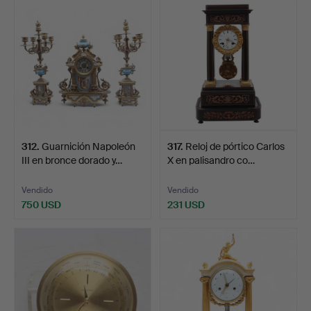
312
.
Guarnición Napoleón
317
.
Reloj de pórtico Carlos
III en bronce dorado y…
X en palisandro co…
Vendido
Vendido
750 USD
231 USD