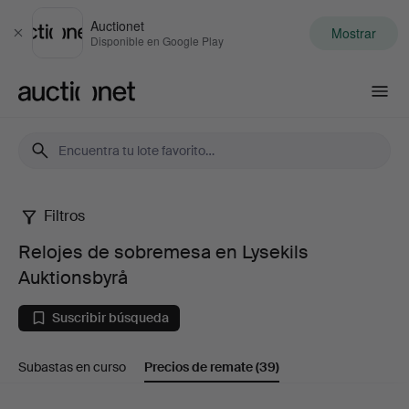
Auctionet
Mostrar
Cerrar
Disponible en Google Play
Auctionet.com
Filtros
Relojes
Relojes de sobremesa en Lysekils
de
Auktionsbyrå
sobremesa
Suscribir búsqueda
en
Subastas en curso
Precios de remate
(39)
Lysekils