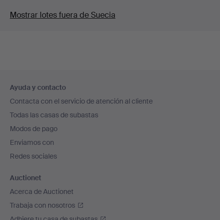
Mostrar lotes fuera de Suecia
Navegación
Ayuda y contacto
en
Contacta con el servicio de atención al cliente
el
Todas las casas de subastas
pie
Modos de pago
de
Enviamos con
página
Redes sociales
Auctionet
Acerca de Auctionet
Trabaja con nosotros
Adhiere tu casa de subastas