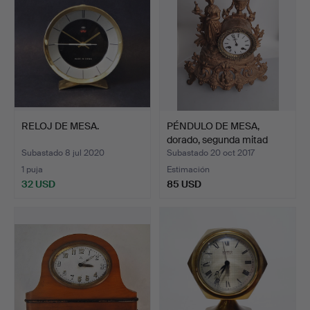
RELOJ DE MESA.
PÉNDULO DE MESA,
dorado, segunda mitad
del…
Subastado 8 jul 2020
Subastado 20 oct 2017
1 puja
Estimación
32 USD
85 USD