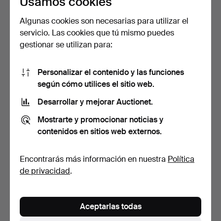
Usamos cookies
Algunas cookies son necesarias para utilizar el
servicio. Las cookies que tú mismo puedes
RELOJ DE MESA,
RELOJ ALARMA, Cyma
gestionar se utilizan para:
porcelana, Versace,
Amic, sonomático, latón.
Gorgona…
Subastado 28 ago 2022
Subastado 7 feb 2023
8 pujas
4 pujas
Personalizar el contenido y las funciones
69 USD
58 USD
según cómo utilices el sitio web.
Desarrollar y mejorar Auctionet.
Mostrarte y promocionar noticias y
contenidos en sitios web externos.
Encontrarás más información en nuestra
Política
de privacidad
.
RELOJ DE MESA,
RELOJ DE MESA, 1800.
Aceptarlas todas
Napoleón circa 1920.
Subastado 18 dic 2018
Subastado 11 feb 2021