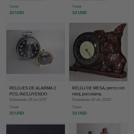
1 puja
1 puja
32 USD
32 USD
RELOJES DE ALARMA 2
RELOJ DE MESA, perro con
PCS, INCLUYENDO
reloj, porcelana.
WEHRLE…
Subastado 23 jun 2017
Subastado 20 dic 2020
1 puja
1 puja
32 USD
32 USD