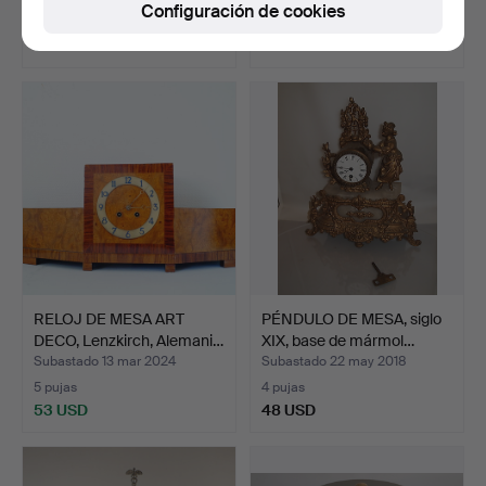
Configuración de cookies
1 puja
2 pujas
53 USD
53 USD
RELOJ DE MESA ART
PÉNDULO DE MESA, siglo
DECO, Lenzkirch, Alemani…
XIX, base de mármol…
Subastado 13 mar 2024
Subastado 22 may 2018
5 pujas
4 pujas
53 USD
48 USD