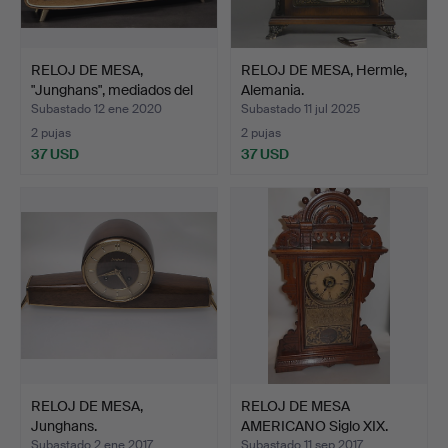
RELOJ DE MESA,
RELOJ DE MESA, Hermle,
"Junghans", mediados del
Alemania.
si…
Subastado 12 ene 2020
Subastado 11 jul 2025
2 pujas
2 pujas
37 USD
37 USD
RELOJ DE MESA,
RELOJ DE MESA
Junghans.
AMERICANO Siglo XIX.
Subastado 2 ene 2017
Subastado 11 sep 2017