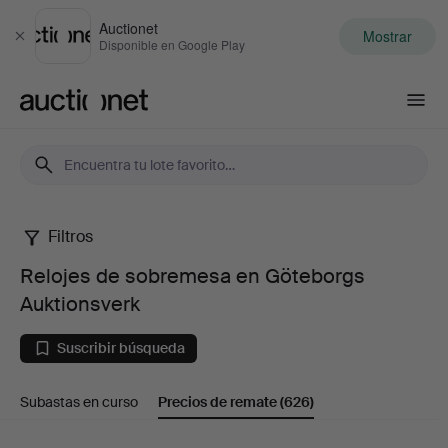
Auctionet
Mostrar
Cerrar
Disponible en Google Play
Auctionet.com
Filtros
Relojes
Relojes de sobremesa en Göteborgs
de
Auktionsverk
sobremesa
Suscribir búsqueda
en
Subastas en curso
Precios de remate
(626)
Göteborgs