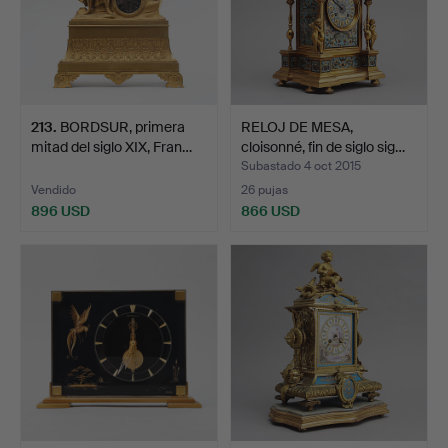
213
.
BORDSUR, primera
RELOJ DE MESA,
mitad del siglo XIX, Fran…
cloisonné, fin de siglo sig…
Subastado 4 oct 2015
Vendido
26 pujas
896 USD
866 USD