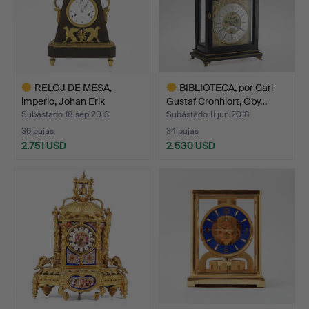
RELOJ DE MESA,
BIBLIOTECA, por Carl
imperio, Johan Erik
Gustaf Cronhiort, Oby…
Callers…
Subastado 18 sep 2013
Subastado 11 jun 2018
36 pujas
34 pujas
2.751 USD
2.530 USD
Lote
Lote
seleccionado
seleccionado