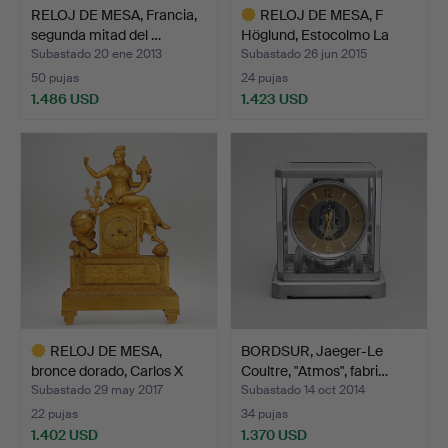
RELOJ DE MESA, Francia,
RELOJ DE MESA, F
segunda mitad del …
Höglund, Estocolmo La
seg…
Subastado 20 ene 2013
Subastado 26 jun 2015
50 pujas
24 pujas
1.486 USD
1.423 USD
Lote
seleccionado
RELOJ DE MESA,
BORDSUR, Jaeger-Le
bronce dorado, Carlos X
Coultre, "Atmos", fabri…
Fra…
Subastado 29 may 2017
Subastado 14 oct 2014
22 pujas
34 pujas
1.402 USD
1.370 USD