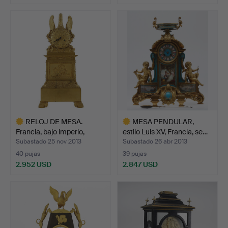
Lote
Lote
seleccionado
seleccionado
RELOJ DE MESA.
MESA PENDULAR,
Francia, bajo imperio,
estilo Luis XV, Francia, se…
prim…
Subastado 25 nov 2013
Subastado 26 abr 2013
40 pujas
39 pujas
2.952 USD
2.847 USD
Lote
Lote
seleccionado
seleccionado