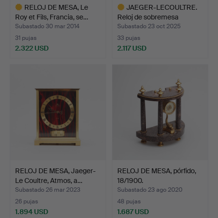
RELOJ DE MESA, Le
JAEGER-LECOULTRE.
Roy et Fils, Francia, se…
Reloj de sobremesa
«Atmo…
Subastado 30 mar 2014
Subastado 23 oct 2025
31 pujas
33 pujas
2.322 USD
2.117 USD
Lote
Lote
seleccionado
seleccionado
RELOJ DE MESA, Jaeger-
RELOJ DE MESA, pórfido,
Le Coultre, Atmos, a…
18/1900.
Subastado 26 mar 2023
Subastado 23 ago 2020
26 pujas
48 pujas
1.894 USD
1.687 USD