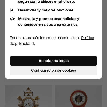
según cómo utilices el sitio web.
Lote
seleccionado
Desarrollar y mejorar Auctionet.
Mostrarte y promocionar noticias y
contenidos en sitios web externos.
Encontrarás más información en nuestra
Política
de privacidad
.
PÉNDULO DE MESA,
RELOJ DE MESA, "Atmos",
Aceptarlas todas
Bajo Imperio,
Clásico, cal 526-5…
probablemen…
Subastado 10 ago 2020
Subastado 21 may 2020
Configuración de cookies
29 pujas
31 pujas
1.065 USD
1.060 USD
Lote
seleccionado