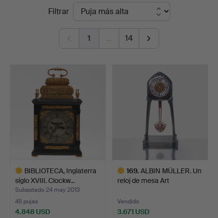
Precios
Filtrar
Auktionsverk
de
1
…
14
remate
BIBLIOTECA, Inglaterra
169
.
ALBIN MÜLLER. Un
siglo XVIII. Clockw…
reloj de mesa Art
Nouveau…
Subastado 24 may 2013
45 pujas
Vendido
4.848 USD
3.671 USD