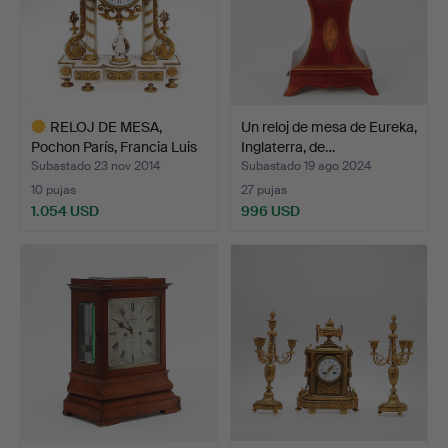
RELOJ DE MESA,
Un reloj de mesa de Eureka,
Pochon París, Francia Luis
Inglaterra, de…
…
Subastado 23 nov 2014
Subastado 19 ago 2024
10 pujas
27 pujas
1.054 USD
996 USD
Lote
seleccionado