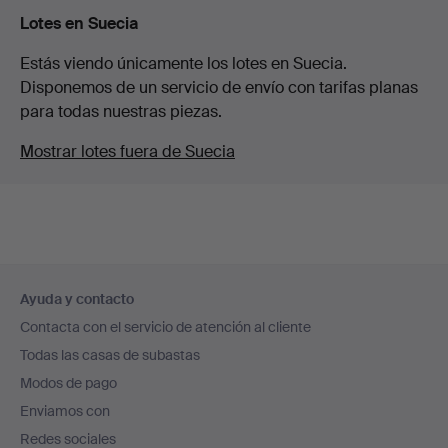
Lotes en Suecia
Estás viendo únicamente los lotes en Suecia.
Disponemos de un servicio de envío con tarifas planas
para todas nuestras piezas.
Mostrar lotes fuera de Suecia
Navegación
Ayuda y contacto
en
Contacta con el servicio de atención al cliente
el
Todas las casas de subastas
pie
Modos de pago
de
Enviamos con
página
Redes sociales