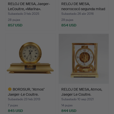
RELOJ DE MESA, Jaeger-
RELOJ DE MESA,
LeCoultre, «Marina».
neorrococó segunda mitad
de…
Subastado 3 feb 2025
Subastado 26 abr 2016
28 pujas
29 pujas
857 USD
854 USD
BORDSUR, "Atmos"
RELOJ DE MESA, Atmos,
Jaeger-Le Coultre.
Jaeger Le Coultre.
Subastado 23 feb 2013
Subastado 10 sep 2021
7 pujas
14 pujas
845 USD
844 USD