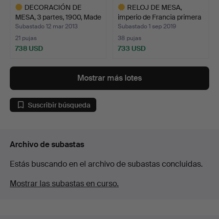
DECORACIÓN DE
RELOJ DE MESA,
MESA, 3 partes, 1900, Made
imperio de Francia primera
i…
…
Subastado 12 mar 2013
Subastado 1 sep 2019
21 pujas
38 pujas
738 USD
733 USD
Lote
Lote
seleccionado
seleccionado
Mostrar más lotes
Suscribir búsqueda
Archivo de subastas
Estás buscando en el archivo de subastas concluidas.
Mostrar las subastas en curso.