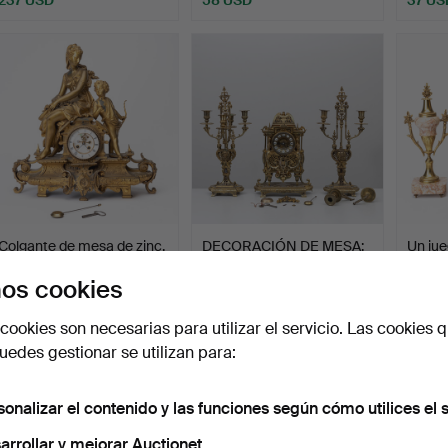
Colgante de mesa de zinc,
DECORACIÓN DE MESA:
Un jue
de la segunda mi…
3 piezas, un pendilo y…
Luis X
os cookies
Subastado 21 mar 2026
Subastado 20 mar 2026
Subast
10 pujas
6 pujas
16 puja
cookies son necesarias para utilizar el servicio. Las cookies q
154 USD
106 USD
148 U
edes gestionar se utilizan para:
sonalizar el contenido y las funciones según cómo utilices el s
arrollar y mejorar Auctionet.