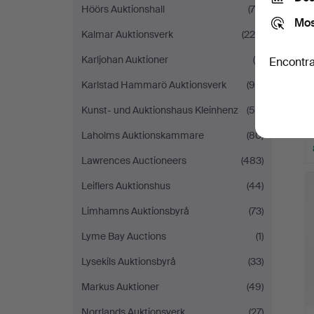
Höörs Auktionshall
(79)
Mos
Kalmar Auktionsverk
(225)
Karljohan Auktioner
(5)
Encontra
Karlstad Hammarö Auktionsverk
(94)
Kunst- und Auktionshaus Kleinhenz
(55)
Laholms Auktionskammare
(80)
Lawrences Auctioneers
(483)
Leiflers Auktionshus
(44)
Limhamns Auktionsbyrå
(73)
Lyme Bay Auctions
(1)
Lysekils Auktionsbyrå
(33)
Markus Auktioner
(49)
Norrlands Auktionsverk
(27)