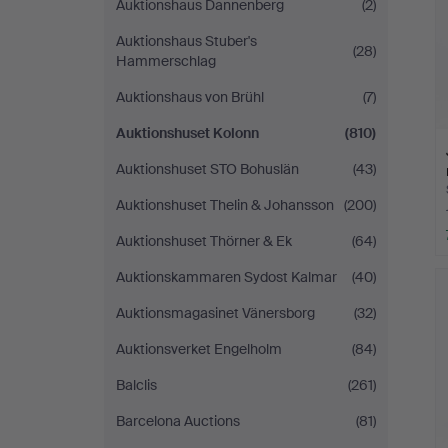
Auktionshaus Dannenberg
(2)
Auktionshaus Stuber's
(28)
Hammerschlag
Auktionshaus von Brühl
(7)
Auktionshuset Kolonn
(810)
Auktionshuset STO Bohuslän
(43)
Auktionshuset Thelin & Johansson
(200)
Auktionshuset Thörner & Ek
(64)
Auktionskammaren Sydost Kalmar
(40)
Auktionsmagasinet Vänersborg
(32)
Auktionsverket Engelholm
(84)
Balclis
(261)
Barcelona Auctions
(81)