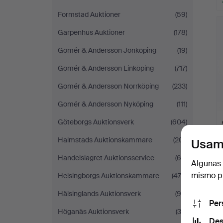
Formstad Auktioner
(59)
Garpenhus Auktioner
(178)
Gomér & Andersson Jönköping
(19)
Gomér & Andersson Linköping
(717)
Gomér & Andersson Norrköping
(233)
Gomér & Andersson Nyköping
(111)
Göteborgs Auktionsverk
(604)
Halmstads Auktionskammare
(201)
Usam
Handelslagret Auktionsservice
(60)
Algunas 
mismo pu
Helsingborgs Auktionskammare
(475)
Hälsinglands Auktionsverk
(95)
Per
Höganäs Auktionsverk
(35)
Des