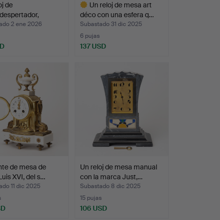
oj de
Un reloj de mesa art
despertador,
déco con una esfera q…
ado como…
ado 2 ene 2026
Subastado 31 dic 2025
6 pujas
SD
137 USD
Lote
seleccionado
nte de mesa de
Un reloj de mesa manual
Luis XVI, del s…
con la marca Just,…
do 11 dic 2025
Subastado 8 dic 2025
s
15 pujas
SD
106 USD