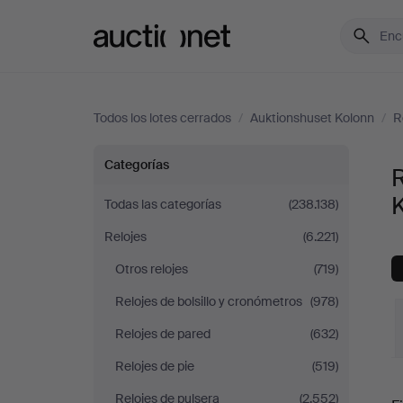
Auctionet.com
Todos los lotes cerrados
/
Auktionshuset Kolonn
/
R
Relojes
Categorías
de
Todas las categorías
(238.138)
Relojes
(6.221)
sobremesa
Otros relojes
(719)
en
Relojes de bolsillo y cronómetros
(978)
Auktionshuset
Relojes de pared
(632)
Relojes de pie
(519)
Kolonn
P
Relojes de pulsera
(2.552)