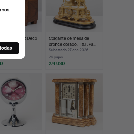
rnos.
oj de mesa Art Deco
Colgante de mesa de
al de los …
bronce dorado, H&F, Pa…
 todas
ado 1 feb 2026
Subastado 27 ene 2026
s
26 pujas
SD
274 USD