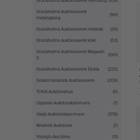
Stockholms Auktionsverk Hamburg
(109)
Stockholms Auktionsverk
(181)
Helsingborg
Stockholms Auktionsverk Helsinki
(29)
Stockholms Auktionsverk Köln
(52)
Stockholms Auktionsverk Magasin
(561)
5
Stockholms Auktionsverk Sickla
(225)
Södermanlands Auktionsverk
(209)
TOKA Auktionshus
(5)
Uppsala Auktionskammare
(7)
Växjö Auktionskammare
(378)
Woxholt Auktioner
(7)
Young's Auctions
(11)