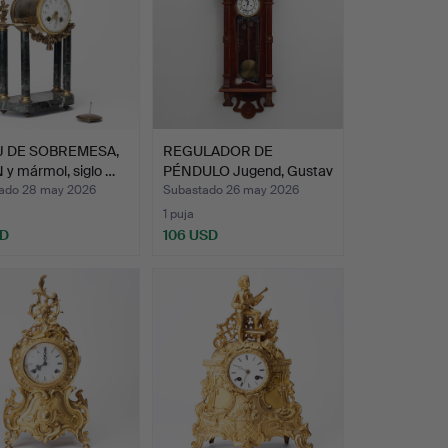
J DE SOBREMESA,
REGULADOR DE
y mármol, siglo …
PÉNDULO Jugend, Gustav
Becker…
ado 28 may 2026
Subastado 26 may 2026
1 puja
SD
106 USD