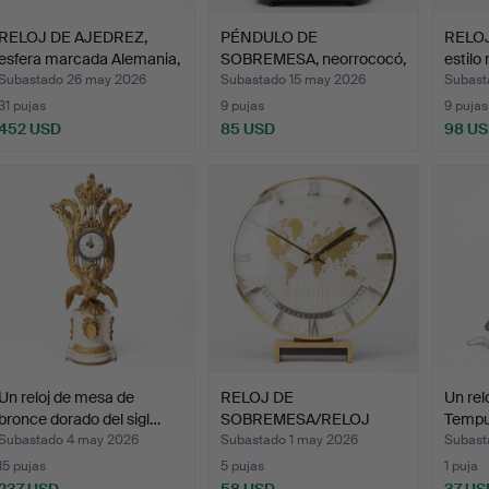
RELOJ DE AJEDREZ,
PÉNDULO DE
RELO
esfera marcada Alemania,
SOBREMESA, neorrococó,
estilo
…
segunda …
Subastado 26 may 2026
Subastado 15 may 2026
Subast
31 pujas
9 pujas
9 pujas
452 USD
85 USD
98 U
Un reloj de mesa de
RELOJ DE
Un rel
bronce dorado del sigl…
SOBREMESA/RELOJ
Tempus
MUNDIAL, automáti…
Subastado 4 may 2026
Subastado 1 may 2026
Subast
15 pujas
5 pujas
1 puja
237 USD
58 USD
37 US