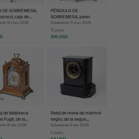
J DE SOBREMESA,
PÉNDULO DE
 rococó, caja de…
SOBREMESA, joven
músico, bronce…
ado 14 may 2026
Subastado 11 may 2026
12 pujas
SD
106 USD
oj de biblioteca
Reloj de mesa de mármol
 Fugit, de la…
negro, de la segun…
ado 16 abr 2026
Subastado 9 abr 2026
2 pujas
D
64 USD