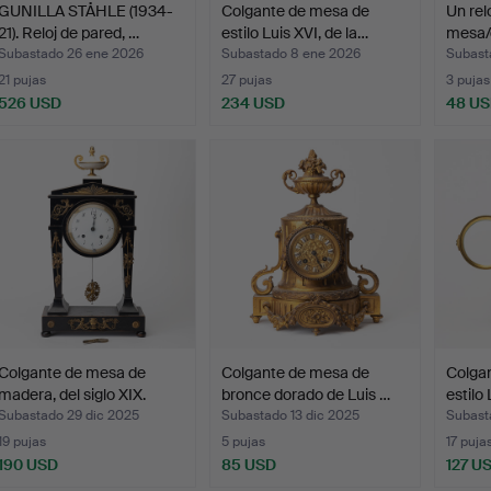
GUNILLA STÅHLE (1934-
Colgante de mesa de
Un rel
21). Reloj de pared, …
estilo Luis XVI, de la…
mesa/
marc
Subastado 26 ene 2026
Subastado 8 ene 2026
Subast
21 pujas
27 pujas
3 pujas
526 USD
234 USD
48 U
Colgante de mesa de
Colgante de mesa de
Colga
madera, del siglo XIX.
bronce dorado de Luis …
estilo 
Subastado 29 dic 2025
Subastado 13 dic 2025
Subasta
19 pujas
5 pujas
17 puja
190 USD
85 USD
127 U