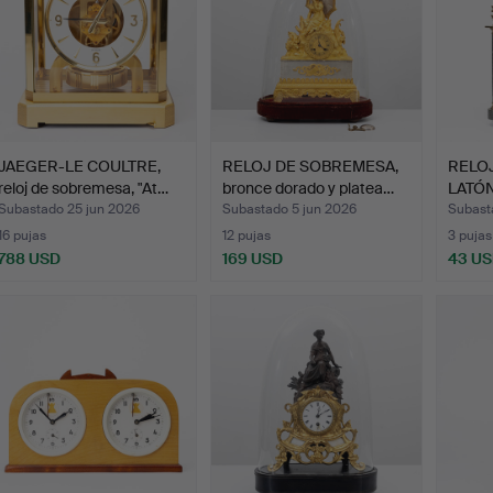
JAEGER-LE COULTRE,
RELOJ DE SOBREMESA,
RELO
reloj de sobremesa, "At…
bronce dorado y platea…
LATÓN 
Subastado 25 jun 2026
Subastado 5 jun 2026
Subast
16 pujas
12 pujas
3 pujas
788 USD
169 USD
43 U