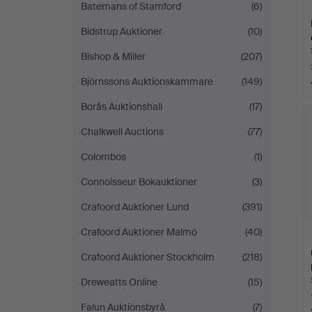
Batemans of Stamford
(6)
Bidstrup Auktioner
(10)
Bishop & Miller
(207)
Björnssons Auktionskammare
(149)
Borås Auktionshall
(17)
Chalkwell Auctions
(77)
Colombos
(1)
Connoisseur Bokauktioner
(3)
Crafoord Auktioner Lund
(391)
Crafoord Auktioner Malmö
(40)
Crafoord Auktioner Stockholm
(218)
Dreweatts Online
(15)
Falun Auktionsbyrå
(7)