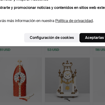
trarte y promocionar noticias y contenidos en sitios web exte
rás más información en nuestra
Política de privacidad
.
RELOJ DE MESA,
Colgante de mesa, zinc
Un rel
Secticon, Angelo
patinado, latón y a…
de nog
Configuración de cookies
Aceptarlas
Mangiarott…
Subastado 6 mar 2026
Subastado 4 mar 2026
Subast
10 pujas
5 pujas
15 puja
81 USD
53 USD
116 U