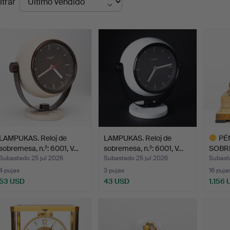
ltrar
de
emate
LAMPUKAS. Reloj de
LAMPUKAS. Reloj de
PÉ
sobremesa, n.º: 6001, V…
sobremesa, n.º: 6001, V…
SOBR
& FOS
Subastado 25 jul 2026
Subastado 25 jul 2026
Subasta
4 pujas
3 pujas
16 puja
53 USD
43 USD
1.156
Lote
selecci