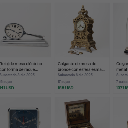
Reloj de mesa eléctrico
Colgante de mesa de
Colga
con forma de raque…
bronce con esfera esma…
metal 
Subastado 8 dic 2025
Subastado 6 dic 2025
Subast
16 pujas
17 pujas
7 pujas
141 USD
158 USD
137 U