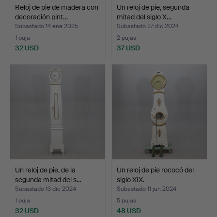
Reloj de pie de madera con
Un reloj de pie, segunda
decoración pint…
mitad del siglo X…
Subastado 14 ene 2025
Subastado 27 dic 2024
1 puja
2 pujas
32 USD
37 USD
Un reloj de pie, de la
Un reloj de pie rococó del
segunda mitad del s…
siglo XIX.
Subastado 13 dic 2024
Subastado 11 jun 2024
1 puja
5 pujas
32 USD
48 USD