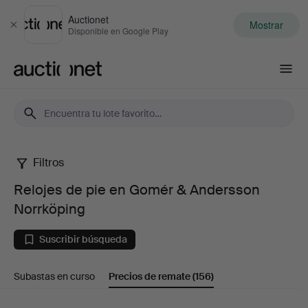
Auctionet
Mostrar
Cerrar
Disponible en Google Play
Auctionet.com
Filtros
Relojes
Relojes de pie en Gomér & Andersson
de
Norrköping
pie
Suscribir búsqueda
en
Subastas en curso
Precios de remate
(156)
Gomér