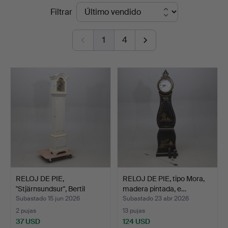
Precios
Filtrar
&
de
Andersson
1
4
remate
Norrköping
RELOJ DE PIE,
RELOJ DE PIE, tipo Mora,
"Stjärnsundsur", Bertil
madera pintada, e…
Goud…
Subastado 15 jun 2026
Subastado 23 abr 2026
2 pujas
13 pujas
37 USD
124 USD