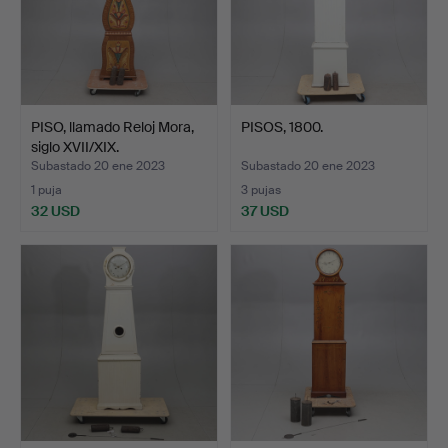
PISO, llamado Reloj Mora,
PISOS, 1800.
siglo XVII/XIX.
Subastado 20 ene 2023
Subastado 20 ene 2023
1 puja
3 pujas
32 USD
37 USD