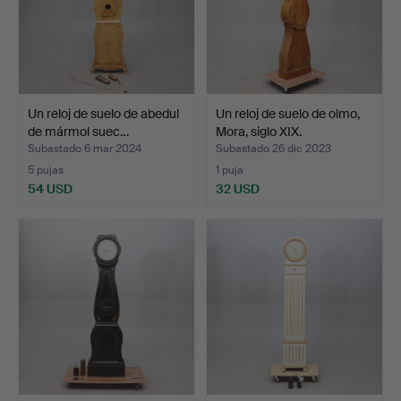
Un reloj de suelo de abedul
Un reloj de suelo de olmo,
de mármol suec…
Mora, siglo XIX.
Subastado 6 mar 2024
Subastado 26 dic 2023
5 pujas
1 puja
54 USD
32 USD