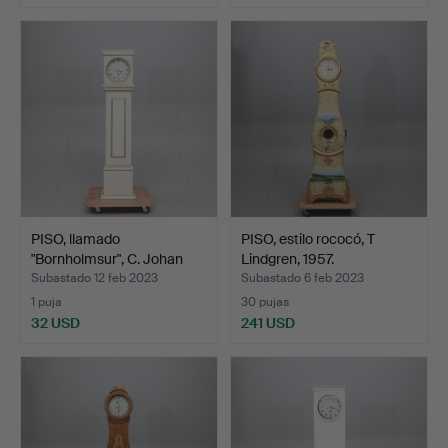
PISO, llamado
PISO, estilo rococó, T
"Bornholmsur", C. Johan
Lindgren, 1957.
Stej…
Subastado 12 feb 2023
Subastado 6 feb 2023
1 puja
30 pujas
32 USD
241 USD