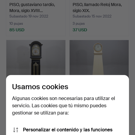
PISO, gustaviano tardío,
PISO, llamado Reloj Mora,
Mora, siglo XVIII…
siglo XIX.
Subastado 19 nov 2022
Subastado 15 nov 2022
10 pujas
3 pujas
85 USD
37 USD
Usamos cookies
Algunas cookies son necesarias para utilizar el
servicio. Las cookies que tú mismo puedes
PISOS, 1800.
PISO, Sengustaviano,
pintado, siglo XIX.
gestionar se utilizan para:
Subastado 11 nov 2022
Subastado 4 nov 2022
3 pujas
1 puja
Personalizar el contenido y las funciones
43 USD
32 USD