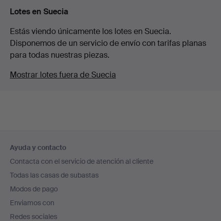
Lotes en Suecia
Estás viendo únicamente los lotes en Suecia.
Disponemos de un servicio de envío con tarifas planas
para todas nuestras piezas.
Mostrar lotes fuera de Suecia
Navegación
Ayuda y contacto
en
Contacta con el servicio de atención al cliente
el
Todas las casas de subastas
pie
Modos de pago
de
Enviamos con
página
Redes sociales