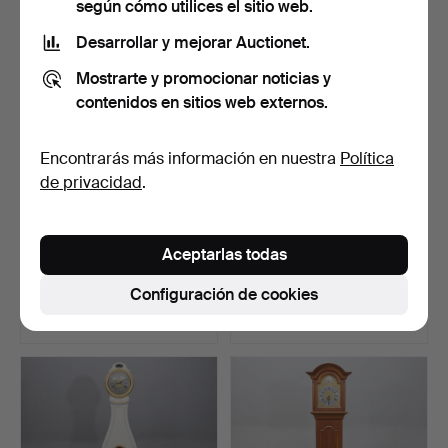
según cómo utilices el sitio web.
Desarrollar y mejorar Auctionet.
Mostrarte y promocionar noticias y
contenidos en sitios web externos.
Encontrarás más información en nuestra
Política
de privacidad
.
PISOS, 1800.
PISO PISO, estilo Rococó,
Aceptarlas todas
siglo XIX.
Subastado 28 oct 2022
Subastado 12 ago 2022
Configuración de cookies
4 pujas
13 pujas
43 USD
413 USD