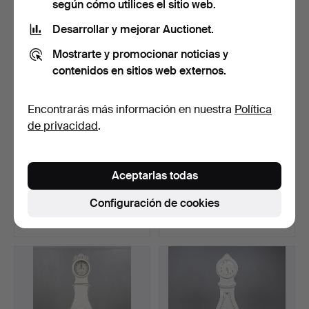
según cómo utilices el sitio web.
Desarrollar y mejorar Auctionet.
Mostrarte y promocionar noticias y
contenidos en sitios web externos.
Encontrarás más información en nuestra
Política
de privacidad
.
PISO PISO, John Walker,
PLANTA PLANTA, rococó,
Aceptarlas todas
Londres, siglo XIX.
obra provinciana, M…
Subastado 1 feb 2018
Subastado 8 mar 2017
Configuración de cookies
6 pujas
19 pujas
382 USD
380 USD