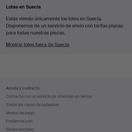
Lotes en Suecia
Estás viendo únicamente los lotes en Suecia.
Disponemos de un servicio de envío con tarifas planas
para todas nuestras piezas.
Mostrar lotes fuera de Suecia
Navegación
Ayuda y contacto
en
Contacta con el servicio de atención al cliente
el
Todas las casas de subastas
pie
Modos de pago
de
Enviamos con
página
Redes sociales