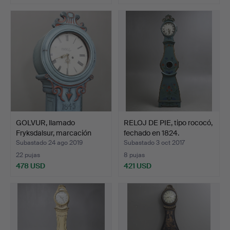
GOLVUR, llamado
RELOJ DE PIE, tipo rococó,
Fryksdalsur, marcación
fechado en 1824.
O.O…
Subastado 24 ago 2019
Subastado 3 oct 2017
22 pujas
8 pujas
478 USD
421 USD