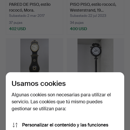
PARED DE PISO, estilo
PISO PISO, estilo rococó,
rococó, Mora.
Westerstrand, 19…
Subastado 2 mar 2017
Subastado 22 jul 2023
37 pujas
34 pujas
402 USD
400 USD
Usamos cookies
Algunas cookies son necesarias para utilizar el
servicio. Las cookies que tú mismo puedes
PISOS, 1800.
RELOJ DE PISO, metal,
Andy Thornton.
gestionar se utilizan para:
Subastado 20 jun 2015
Subastado 19 oct 2019
22 pujas
23 pujas
Personalizar el contenido y las funciones
398 USD
389 USD