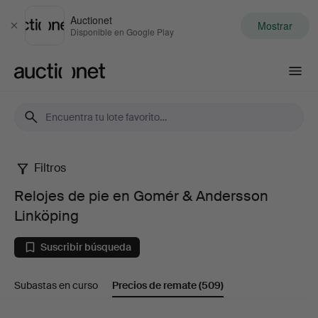
Auctionet
Mostrar
Cerrar
Disponible en Google Play
Auctionet.com
Filtros
Relojes
Relojes de pie en Gomér & Andersson
de
Linköping
pie
Suscribir búsqueda
en
Subastas en curso
Precios de remate
(509)
Gomér