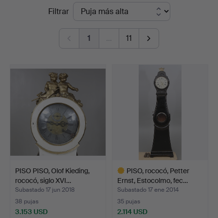
Precios
Filtrar
&
de
Andersson
1
…
11
remate
Linköping
PISO PISO, Olof Kieding,
PISO, rococó, Petter
rococó, siglo XVI…
Ernst, Estocolmo, fec…
Subastado 17 jun 2018
Subastado 17 ene 2014
38 pujas
35 pujas
3.153 USD
2.114 USD