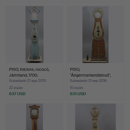
PISO, folclore, rococó,
PISO,
Jämtland, 1700.
"Ångermanlandsbrud",
esfera marcada …
Subastado 21 ago 2013
Subastado 21 sep 2016
22 pujas
10 pujas
637 USD
631 USD