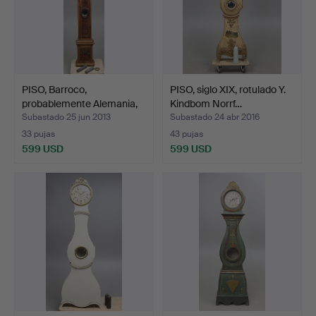
PISO, Barroco,
PISO, siglo XIX, rotulado Y.
probablemente Alemania,
Kindbom Norrf…
170…
Subastado 25 jun 2013
Subastado 24 abr 2016
33 pujas
43 pujas
599 USD
599 USD