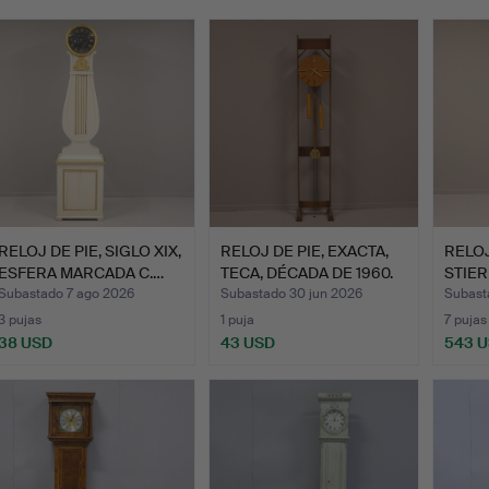
emate
RELOJ DE PIE, SIGLO XIX,
RELOJ DE PIE, EXACTA,
RELOJ
ESFERA MARCADA C.…
TECA, DÉCADA DE 1960.
STIERN
Subastado 7 ago 2026
Subastado 30 jun 2026
Subast
3 pujas
1 puja
7 pujas
38 USD
43 USD
543 