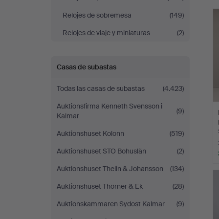
r
Relojes de sobremesa
(149)
Relojes de viaje y miniaturas
(2)
Casas de subastas
Todas las casas de subastas
(4.423)
Auktionsfirma Kenneth Svensson i
(9)
Kalmar
Auktionshuset Kolonn
(519)
Auktionshuset STO Bohuslän
(2)
Auktionshuset Thelin & Johansson
(134)
Auktionshuset Thörner & Ek
(28)
Auktionskammaren Sydost Kalmar
(9)