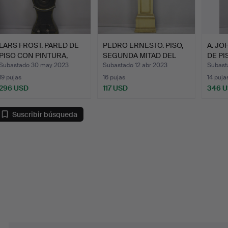
LARS FROST. PARED DE
PEDRO ERNESTO. PISO,
A. JO
PISO CON PINTURA,
SEGUNDA MITAD DEL
DE PI
SIG…
SIG…
DE…
Subastado 30 may 2023
Subastado 12 abr 2023
Subast
19 pujas
16 pujas
14 puja
296 USD
117 USD
346 
Suscribir búsqueda