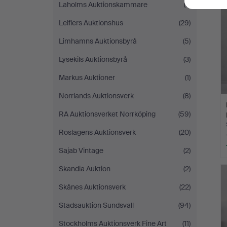
Laholms Auktionskammare
(7)
Leiflers Auktionshus
(29)
Limhamns Auktionsbyrå
(5)
Lysekils Auktionsbyrå
(3)
Markus Auktioner
(1)
Norrlands Auktionsverk
(8)
RA Auktionsverket Norrköping
(59)
Roslagens Auktionsverk
(20)
Sajab Vintage
(2)
Skandia Auktion
(2)
Skånes Auktionsverk
(22)
Stadsauktion Sundsvall
(94)
Stockholms Auktionsverk Fine Art
(11)