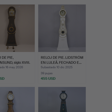
 DE PIE,
RELOJ DE PIE. LIDSTRÖM
SUND, siglo XVIII.
EN LULEÅ. FECHADO E…
ado 16 may 2026
Subastado 10 dic 2025
39 pujas
USD
455 USD