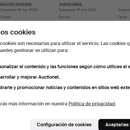
SIGLOS XVIII/XIX.
JUNGHANS.
Subastado 15 mar 2025
Subastado 15 ene 2025
Subast
2 pujas
6 pujas
1 puja
37 USD
59 USD
32 US
os cookies
cookies son necesarias para utilizar el servicio. Las cookies q
edes gestionar se utilizan para:
sonalizar el contenido y las funciones según cómo utilices el s
arrollar y mejorar Auctionet.
trarte y promocionar noticias y contenidos en sitios web exte
RELOJ DE SUELO.
RELOJ DE PIE DE 1800.
RELOJ
ROBL
rás más información en nuestra
Política de privacidad
.
Subastado 12 oct 2024
Subastado 4 jul 2024
Subast
4 pujas
1 puja
3 pujas
43 USD
32 USD
64 U
Configuración de cookies
Aceptarlas