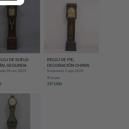
LOJ DE SUELO
RELOJ DE PIE,
ÁN, SEGUNDA
DECORACIÓN CHINIS
 DE…
DORADA, SI…
ado 29 nov 2023
Subastado 2 ago 2023
16 pujas
D
317 USD