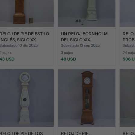
RELOJ DE PIE DE ESTILO
UN RELOJ BORNHOLM
RELOJ
INGLÉS, SIGLO XX.
DEL SIGLO XIX.
PROB
NILS
Subastado 10 dic 2025
Subastado 13 sep 2025
Subast
2 pujas
3 pujas
24 puja
43 USD
48 USD
506 
RELOJ DE PIE DE LOS
RELOJ DE PIE,
RELOJ