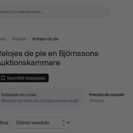
are
/
Relojes
/
Relojes de pie
elojes de pie en Björnssons
Auktionskammare
Suscribir búsqueda
Subastas en curso
Precios de remate
Mostrar los lotes por los que puedes pujar
23 lotes
recios
ltrar
de