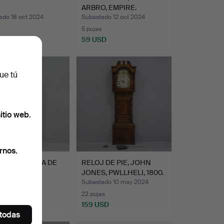
ARBRO, EMPIRE.
ado 18 oct 2024
Subastado 12 oct 2024
5 pujas
D
59 USD
ue tú
itio web.
rnos.
 DE PIE, CAJA DE
RELOJ DE PIE, JOHN
E.
JONES, PWLLHELI, 1800.
ado 5 jun 2024
Subastado 10 may 2024
22 pujas
SD
159 USD
 todas