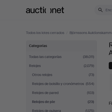
Auctionet.com
Todos los lotes cerrados
/
Björnssons Auktionskamm
Relojes
R
Categorías
de
Todas las categorías
(38.011)
Relojes
(2.079)
pie
Otros relojes
(73)
en
Relojes de bolsillo y cronómetros
(554)
Björnssons
Relojes de pared
(103)
P
Relojes de pie
(23)
Auktionskammare
Fi
Relojes de pulsera
(1.175)