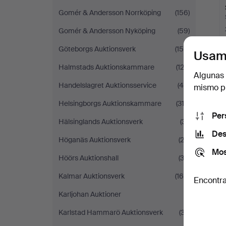
Gomér & Andersson Norrköping
(156)
Gomér & Andersson Nyköping
(59)
Göteborgs Auktionsverk
(156)
Usam
Halmstads Auktionskammare
(122)
Algunas 
Handelslagret Auktionsservice
(46)
mismo pu
Helsingborgs Auktionskammare
(313)
Per
Hälsinglands Auktionsverk
(31)
Des
Höganäs Auktionsverk
(22)
Mos
Höörs Auktionshall
(33)
Kalmar Auktionsverk
(160)
Encontra
Karljohan Auktioner
(1)
Karlstad Hammarö Auktionsverk
(37)