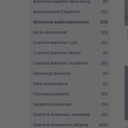
Auktionsmagasinet Vänersborg
(11)
Auktionsverket Engelholm
(75)
Björnssons Auktionskammare
(23)
Borås Auktionshall
(23)
Crafoord Auktioner Lund
(51)
Crafoord Auktioner Malmö
(11)
Crafoord Auktioner Stockholm
(36)
Ekenbergs Auktioner
(4)
Falun Auktionsbyrå
(5)
Formstad Auktioner
(30)
Garpenhus Auktioner
(74)
Gomér & Andersson Jönköping
(19)
Gomér & Andersson Linköping
(474)