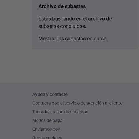
Archivo de subastas
Estás buscando en el archivo de
subastas concluidas.
Mostrar las subastas en curso.
Navegación
Ayuda y contacto
en
Contacta con el servicio de atención al cliente
el
Todas las casas de subastas
pie
Modos de pago
de
Enviamos con
página
Redes sociales