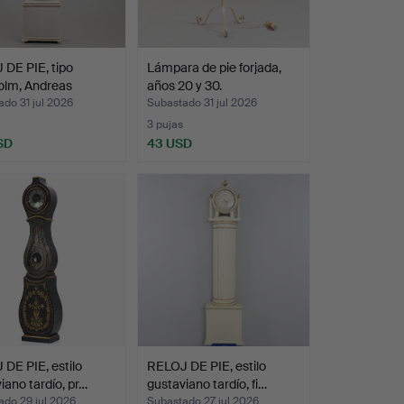
DE PIE, tipo
Lámpara de pie forjada,
olm, Andreas
años 20 y 30.
…
do 31 jul 2026
Subastado 31 jul 2026
3 pujas
SD
43 USD
DE PIE, estilo
RELOJ DE PIE, estilo
iano tardío, pr…
gustaviano tardío, fi…
ado 29 jul 2026
Subastado 27 jul 2026