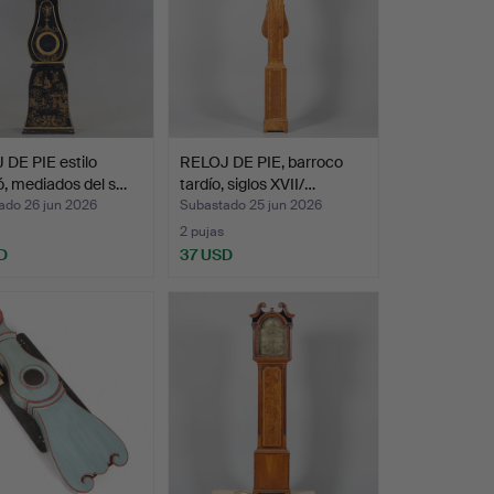
DE PIE estilo
RELOJ DE PIE, barroco
, mediados del s…
tardío, siglos XVII/…
ado 26 jun 2026
Subastado 25 jun 2026
2 pujas
D
37 USD