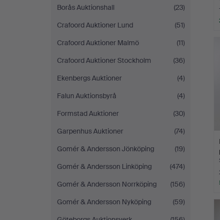
Borås Auktionshall
(23)
Crafoord Auktioner Lund
(51)
Crafoord Auktioner Malmö
(11)
Crafoord Auktioner Stockholm
(36)
Ekenbergs Auktioner
(4)
Falun Auktionsbyrå
(4)
Formstad Auktioner
(30)
Garpenhus Auktioner
(74)
Gomér & Andersson Jönköping
(19)
Gomér & Andersson Linköping
(474)
Gomér & Andersson Norrköping
(156)
Gomér & Andersson Nyköping
(59)
Göteborgs Auktionsverk
(156)