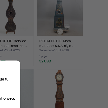
DE PIE. Reloj de
RELOJ DE PIE, Mora,
 mecanismo mar…
marcado: A.A.S, siglo …
do 15 jul 2026
Subastado 15 jul 2026
s
1 puja
 USD
32 USD
ue tú
itio web.