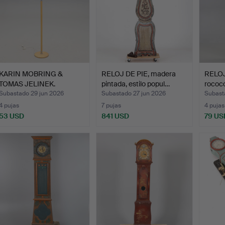
KARIN MOBRING &
RELOJ DE PIE, madera
RELOJ 
TOMAS JELINEK.
pintada, estilo popul…
rococó
Lámpara de …
Subastado 29 jun 2026
Subastado 27 jun 2026
Subast
4 pujas
7 pujas
4 pujas
53 USD
841 USD
79 US