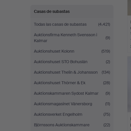
Casas de subastas
Todas las casas de subastas
(4.421)
Auktionsfirma Kenneth Svensson i
(9)
Kalmar
Auktionshuset Kolonn
(519)
Auktionshuset STO Bohuslän
(2)
Auktionshuset Thelin & Johansson
(134)
Auktionshuset Thörner & Ek
(28)
Auktionskammaren Sydost Kalmar
(9)
Auktionsmagasinet Vänersborg
(11)
Auktionsverket Engelholm
(75)
Björnssons Auktionskammare
(22)