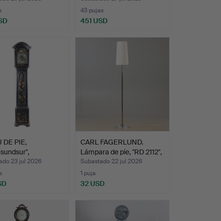
s
43 pujas
SD
451 USD
 DE PIE,
CARL FAGERLUND.
nsundsur",
Lámpara de pie, "RD 2112",
blemen…
…
ado 23 jul 2026
Subastado 22 jul 2026
s
1 puja
SD
32 USD