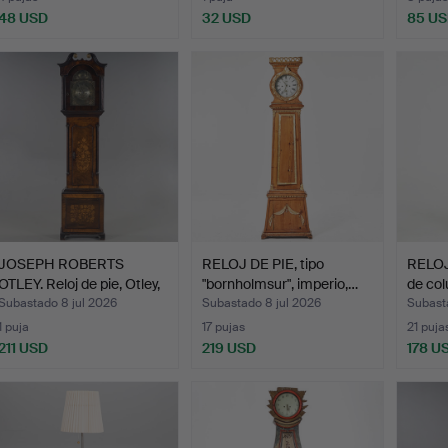
48 USD
32 USD
85 U
JOSEPH ROBERTS
RELOJ DE PIE, tipo
RELOJ
OTLEY. Reloj de pie, Otley,
"bornholmsur", imperio,…
de col
…
Subastado 8 jul 2026
Subastado 8 jul 2026
Subast
1 puja
17 pujas
21 puja
211 USD
219 USD
178 U