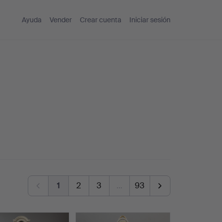
Ayuda
Vender
Crear cuenta
Iniciar sesión
1
2
3
…
93