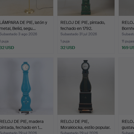
LÁMPARA DE PIE, latón y
RELOJ DE PIE, pintado,
RELOJ 
metal, Belid, segu…
fechado en 1792.
Bornh
Jørge
Subastado 3 ago 2026
Subastado 31 jul 2026
Subasta
1 puja
1 puja
11 pujas
32 USD
32 USD
169 U
RELOJ DE PIE, madera
RELOJ DE PIE,
RELOJ 
pintada, fechado en 1…
Moraklocka, estilo popular.
gustav
Subastado 29 jul 2026
Subastado 29 jul 2026
Subast