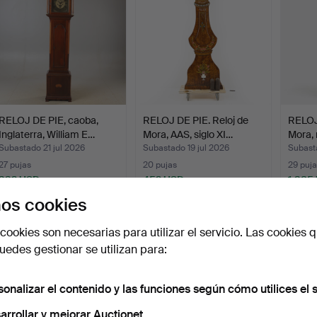
RELOJ DE PIE, caoba,
RELOJ DE PIE. Reloj de
RELOJ 
Inglaterra, William E…
Mora, AAS, siglo XI…
Mora,
Subastado 21 jul 2026
Subastado 19 jul 2026
Subasta
27 pujas
20 pujas
29 puja
332 USD
452 USD
1.385
os cookies
cookies son necesarias para utilizar el servicio. Las cookies q
edes gestionar se utilizan para:
sonalizar el contenido y las funciones según cómo utilices el s
arrollar y mejorar Auctionet.