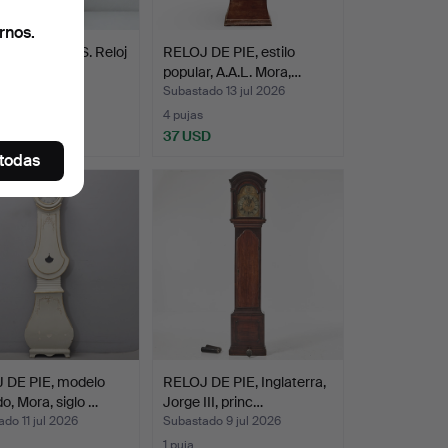
rnos.
LUNGDELIUS. Reloj
RELOJ DE PIE, estilo
, rococó, sig…
popular, A.A.L. Mora,…
do 14 jul 2026
Subastado 13 jul 2026
s
4 pujas
SD
37 USD
 todas
 DE PIE, modelo
RELOJ DE PIE, Inglaterra,
o, Mora, siglo …
Jorge III, princ…
do 11 jul 2026
Subastado 9 jul 2026
1 puja