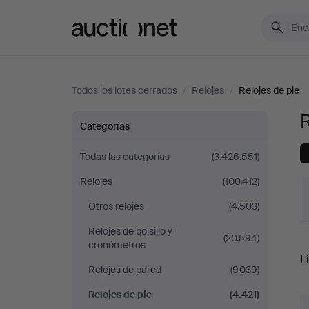
Auctionet.com
Todos los lotes cerrados
/
Relojes
/
Relojes de pie
R
Relojes
Categorías
de
Todas las categorías
(3.426.551)
Relojes
(100.412)
pie
Otros relojes
(4.503)
en
Relojes de bolsillo y
(20.594)
P
cronómetros
Suecia
Fi
Relojes de pared
(9.039)
r
Relojes de pie
(4.421)