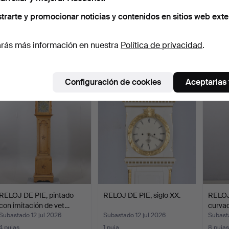
trarte y promocionar noticias y contenidos en sitios web exte
RELOJ DE PIE, inglés, caja
RELOJ DE PIE, siglos
OLOF 
George III, esf…
XVIII/XIX, reloj de p…
de pie
rás más información en nuestra
Política de privacidad
.
Subastado 14 jul 2026
Subastado 14 jul 2026
Subasta
8 pujas
1 puja
10 puja
65 USD
32 USD
749 U
Configuración de cookies
Aceptarlas
RELOJ DE PIE, pintado
RELOJ DE PIE, siglo XX.
RELOJ
con imitación de vet…
curvad
Subastado 12 jul 2026
Subastado 12 jul 2026
Subasta
4 pujas
1 puja
8 pujas