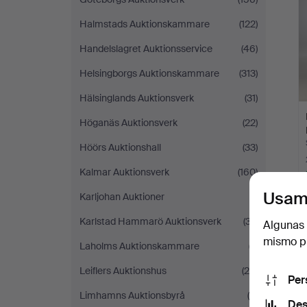
Halmstads Auktionskammare
(122)
Handelslagret Auktionsservice
(46)
Helsingborgs Auktionskammare
(313)
Hälsinglands Auktionsverk
(31)
Höganäs Auktionsverk
(22)
Höörs Auktionshall
(33)
Kalmar Auktionsverk
(160)
Usam
Karljohan Auktioner
(1)
Karlstad Hammarö Auktionsverk
(37)
Algunas 
mismo pu
Laholms Auktionskammare
(7)
Leiflers Auktionshus
(29)
Per
Limhamns Auktionsbyrå
(5)
Des