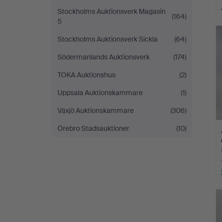
Stockholms Auktionsverk Magasin
(164)
5
Stockholms Auktionsverk Sickla
(64)
Södermanlands Auktionsverk
(174)
TOKA Auktionshus
(2)
Uppsala Auktionskammare
(1)
Växjö Auktionskammare
(306)
Örebro Stadsauktioner
(10)