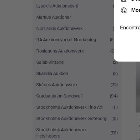
Lysekils Auktionsbyrå
(3)
Mos
Markus Auktioner
(1)
Encontra
Norrlands Auktionsverk
(8)
RA Auktionsverket Norrköping
(59)
Roslagens Auktionsverk
(20)
Sajab Vintage
(2)
Skandia Auktion
(2)
Skånes Auktionsverk
(22)
Stadsauktion Sundsvall
(94)
Stockholms Auktionsverk Fine Art
(11)
Stockholms Auktionsverk Göteborg
(6)
Stockholms Auktionsverk
(76)
Helsingborg