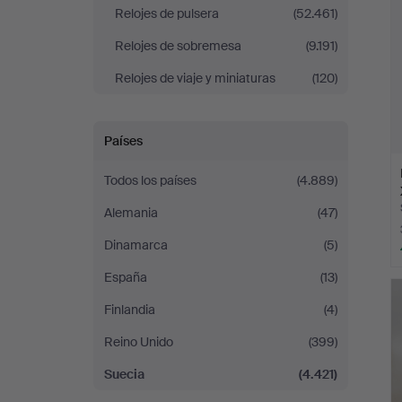
Relojes de pulsera
(52.461)
Relojes de sobremesa
(9.191)
Relojes de viaje y miniaturas
(120)
Países
Todos los países
(4.889)
Alemania
(47)
Dinamarca
(5)
España
(13)
Finlandia
(4)
Reino Unido
(399)
Suecia
(4.421)