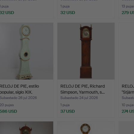
1 puja
1 puja
13 puja
32 USD
32 USD
279 U
RELOJ DE PIE, estilo
RELOJ DE PIE, Richard
RELOJ
popular, siglo XIX.
Simpson, Yarmouth, s…
"Stjär
proba
Subastado 26 jul 2026
Subastado 24 jul 2026
Subast
20 pujas
1 puja
10 puja
586 USD
37 USD
274 U