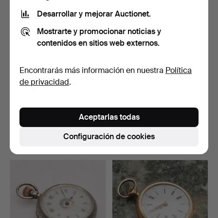
Desarrollar y mejorar Auctionet.
Mostrarte y promocionar noticias y
contenidos en sitios web externos.
Encontrarás más información en nuestra
Política
de privacidad
.
JAEGER LECOULTRE,
ALEX HÜNING. reloj de
Reloj de sobremesa, "Ske…
bolsillo, plata, Gin…
Aceptarlas todas
Subastado 30 may 2026
Subastado 29 may 2026
11 pujas
14 pujas
Configuración de cookies
507 USD
296 USD