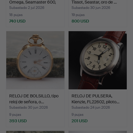
Omega, Seamaster 600,
Tissot, Seastar, oro de …
ac…
Subastado 2 jul 2026
Subastado 30 jun 2026
18 pujas
19 pujas
740 USD
800 USD
Lote
seleccionado
RELOJ DE BOLSILLO, tipo
RELOJ DE PULSERA,
reloj de señora, o…
Kienzle, FL22602, piloto…
Subastado 30 jun 2026
Subastado 24 jun 2026
9 pujas
9 pujas
393 USD
201 USD