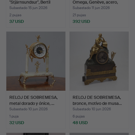
"Stjärnsundsur", Bertil
Omega, Genève, acero,
Goud…
ma…
Subastado 15 jun 2026
Subastado 11 jun 2026
2 pujas
21 pujas
37 USD
392 USD
RELOJ DE SOBREMESA,
RELOJ DE SOBREMESA,
metal dorado y ónice, …
bronce, motivo de musa…
Subastado 10 jun 2026
Subastado 10 jun 2026
1 puja
6 pujas
32 USD
48 USD