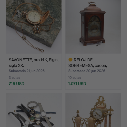
SAVONETTE, oro 14K, Elgin,
RELOJ DE
siglo XX.
SOBREMESA, caoba,
georgiano, Thom…
Subastado 21 jun 2026
Subastado 20 jun 2026
3 pujas
10 pujas
749 USD
1.071 USD
Lote
seleccionado