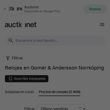
Auctionet
Mostrar
Cerrar
Disponible en Google Play
Auctionet.com
Filtros
Relojes
Relojes en Gomér & Andersson Norrköping
en
Suscribir búsqueda
Gomér
Subastas en curso
Precios de remate
(3 468)
&
Andersson
Precios
Filtrar