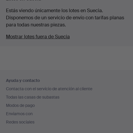
Estás viendo únicamente los lotes en Suecia.
Disponemos de un servicio de envío con tarifas planas
para todas nuestras piezas.
Mostrar lotes fuera de Suecia
Navegación
Ayuda y contacto
en
Contacta con el servicio de atención al cliente
el
Todas las casas de subastas
pie
Modos de pago
de
Enviamos con
página
Redes sociales