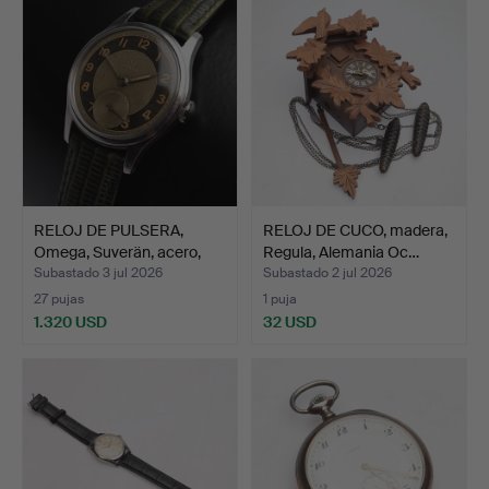
RELOJ DE PULSERA,
RELOJ DE CUCO, madera,
Omega, Suverän, acero,
Regula, Alemania Oc…
m…
Subastado 3 jul 2026
Subastado 2 jul 2026
27 pujas
1 puja
1.320 USD
32 USD