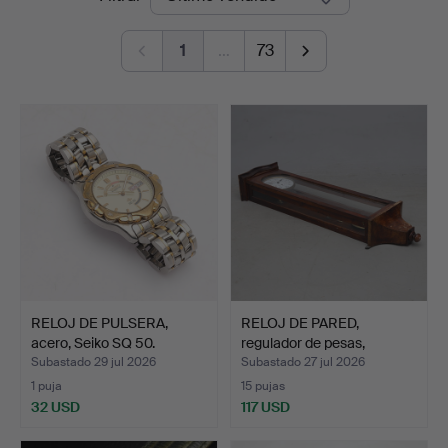
de
Norrköping
1
…
73
remate
RELOJ DE PULSERA,
RELOJ DE PARED,
acero, Seiko SQ 50.
regulador de pesas,
Aleman…
Subastado 29 jul 2026
Subastado 27 jul 2026
1 puja
15 pujas
32 USD
117 USD